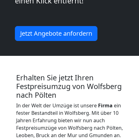
einen Klick entfernt!
Möbelmontage
Wolfsberg
Jetzt Angebote anfordern
Möbeltransport
Wolfsberg
Erhalten Sie jetzt Ihren
Festpreisumzug von Wolfsberg
Beiladung
nach Pölten
Wolfsberg
In der Welt der Umzüge ist unsere
Firma
ein
fester Bestandteil in Wolfsberg. Mit über 10
Jahren Erfahrung bieten wir nun auch
Mini
Festpreisumzüge von Wolfsberg nach Pölten,
Leoben, Bruck an der Mur und Gmunden an.