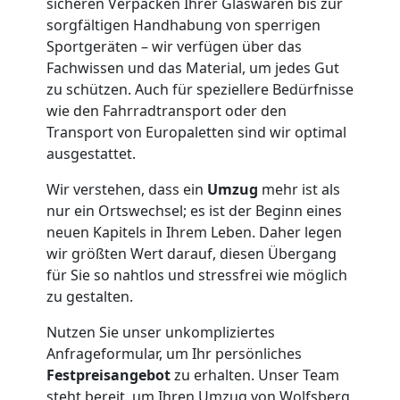
sicheren Verpacken Ihrer Glaswaren bis zur
sorgfältigen Handhabung von sperrigen
Kunsttransport
Sportgeräten – wir verfügen über das
Fachwissen und das Material, um jedes Gut
Wolfsberg
zu schützen. Auch für speziellere Bedürfnisse
wie den Fahrradtransport oder den
Transport von Europaletten sind wir optimal
Umzug
ausgestattet.
Wolfsberg
Wir verstehen, dass ein
Umzug
mehr ist als
nur ein Ortswechsel; es ist der Beginn eines
neuen Kapitels in Ihrem Leben. Daher legen
3
wir größten Wert darauf, diesen Übergang
für Sie so nahtlos und stressfrei wie möglich
Mann
zu gestalten.
+
Nutzen Sie unser unkompliziertes
Anfrageformular, um Ihr persönliches
Festpreisangebot
zu erhalten. Unser Team
LKW
steht bereit, um Ihren Umzug von Wolfsberg