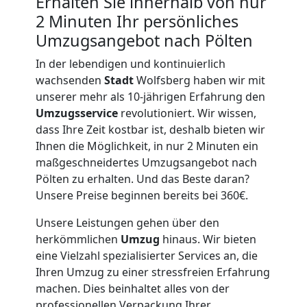
Erhalten Sie innerhalb von nur
2 Minuten Ihr persönliches
Umzug
Umzugsangebot nach Pölten
Wolfsberg
In der lebendigen und kontinuierlich
wachsenden
Stadt
Wolfsberg haben wir mit
unserer mehr als 10-jährigen Erfahrung den
Qualitäts-
Umzugsservice
revolutioniert. Wir wissen,
dass Ihre Zeit kostbar ist, deshalb bieten wir
Umzüge
Ihnen die Möglichkeit, in nur 2 Minuten ein
maßgeschneidertes Umzugsangebot nach
Wolfsberg
Pölten zu erhalten. Und das Beste daran?
Unsere Preise beginnen bereits bei 360€.
Unsere Leistungen gehen über den
Vereinsumzug
herkömmlichen
Umzug
hinaus. Wir bieten
eine Vielzahl spezialisierter Services an, die
Wolfsberg
Ihren Umzug zu einer stressfreien Erfahrung
machen. Dies beinhaltet alles von der
professionellen Verpackung Ihrer