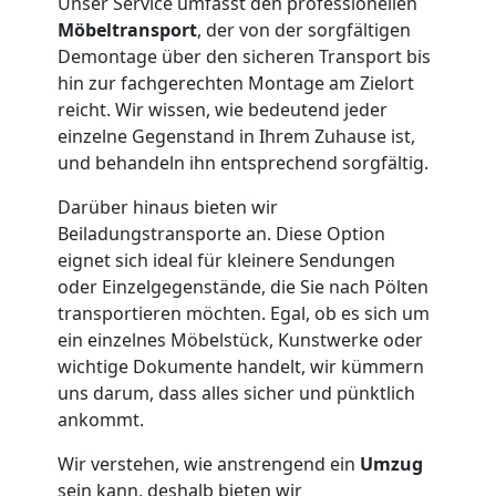
Unser Service umfasst den professionellen
Möbeltransport
, der von der sorgfältigen
Wolfsberg
Demontage über den sicheren Transport bis
hin zur fachgerechten Montage am Zielort
reicht. Wir wissen, wie bedeutend jeder
Fernumzug
einzelne Gegenstand in Ihrem Zuhause ist,
und behandeln ihn entsprechend sorgfältig.
Wolfsberg
Darüber hinaus bieten wir
Beiladungstransporte an. Diese Option
Firmenumzug
eignet sich ideal für kleinere Sendungen
oder Einzelgegenstände, die Sie nach Pölten
transportieren möchten. Egal, ob es sich um
Wolfsberg
ein einzelnes Möbelstück, Kunstwerke oder
wichtige Dokumente handelt, wir kümmern
uns darum, dass alles sicher und pünktlich
Büroumzug
ankommt.
Wolfsberg
Wir verstehen, wie anstrengend ein
Umzug
sein kann, deshalb bieten wir