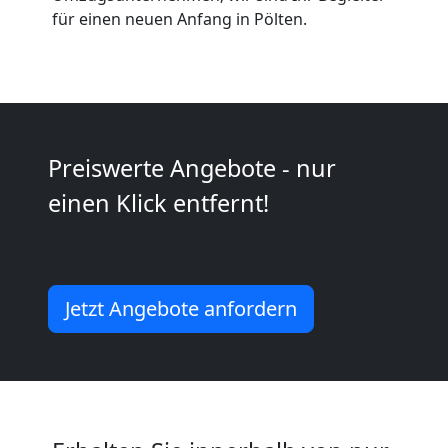
Küchenumzug
für einen neuen Anfang in Pölten.
Wolfsberg
Umzug
Preiswerte Angebote - nur
und
einen Klick entfernt!
Lagerung
Wolfsberg
Jetzt Angebote anfordern
Full-
Service-