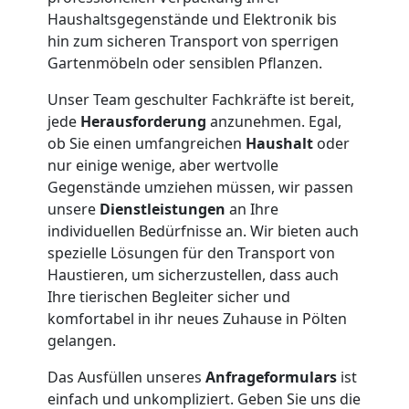
Anfrage
Haushaltsgegenstände und Elektronik bis
hin zum sicheren Transport von sperrigen
Gartenmöbeln oder sensiblen Pflanzen.
Möbeltransport
Unser Team geschulter Fachkräfte ist bereit,
National
jede
Herausforderung
anzunehmen. Egal,
ob Sie einen umfangreichen
Haushalt
oder
nur einige wenige, aber wertvolle
Möbeltransport
Gegenstände umziehen müssen, wir passen
unsere
Dienstleistungen
an Ihre
International
individuellen Bedürfnisse an. Wir bieten auch
spezielle Lösungen für den Transport von
Haustieren, um sicherzustellen, dass auch
Beiladung
Ihre tierischen Begleiter sicher und
komfortabel in ihr neues Zuhause in Pölten
gelangen.
National
Das Ausfüllen unseres
Anfrageformulars
ist
einfach und unkompliziert. Geben Sie uns die