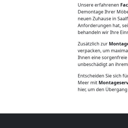
+
Unsere erfahrenen
Fac
Demontage Ihrer Möbel 
neuen Zuhause in Saalf
LKW
Anforderungen hat, sei
behandeln wir Ihre Ei
Wolfsberg
Zusätzlich zur
Montag
verpacken, um maximal
Kunsttransport
Ihnen eine sorgenfreie 
unbeschädigt an ihrem
Wolfsberg
Entscheiden Sie sich f
Meer mit
Montageserv
hier, um den Übergang
Umzug
Wolfsberg
3