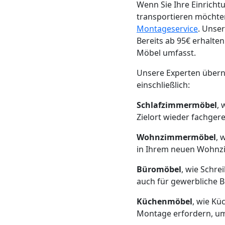
Beiladung
Wenn Sie Ihre Einrich
transportieren möchte
Wolfsberg
Montageservice
. Unser
Bereits ab 95€ erhalte
Möbel umfasst.
Mini
Unsere Experten übern
einschließlich:
Umzug
Schlafzimmermöbel
, 
Wolfsberg
Zielort wieder fachger
Wohnzimmermöbel
, 
in Ihrem neuen Wohnzi
Umzug
Büromöbel
, wie Schre
2
auch für gewerbliche 
Küchenmöbel
, wie Kü
Mann
Montage erfordern, um 