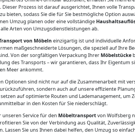
 Dieser Prozess ist darauf ausgerichtet, Ihnen volle Trans
u bieten, sodass Sie die für Sie bestmögliche Option aus
leinen Umzug planen oder eine vollständige
Haushaltsauflö
alle Arten von Umzugsdienstleistungen ab.
Transport von Möbeln
einzigartig ist und individuelle Anf
irmen maßgeschneiderte Lösungen, die speziell auf Ihre Be
ind. Von der sorgfältigen Verpackung Ihrer
Möbelstücke
b
lung des Transports – wir garantieren, dass Ihr Eigentum s
rnen Meer ankommt.
n Optionen sind nicht nur auf die Zusammenarbeit mit ve
rückzuführen, sondern auch auf unsere effiziente Planun
setzen auf optimierte Routen und Lademanagement, um Z
nmittelbar in den Kosten für Sie niederschlägt.
ür unseren Service für den
Möbeltransport
von Wolfsberg n
ofitieren Sie von der Verbindung aus Qualität, Zuverlässig
n. Lassen Sie uns Ihnen dabei helfen, den Umzug so einfach