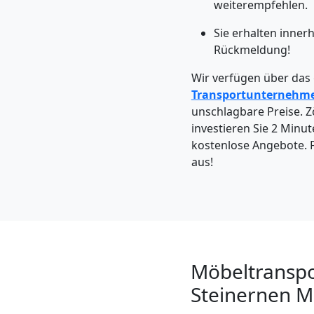
Wolfsberg
weiterempfehlen.
Sie erhalten inner
Rückmeldung!
Kleintransport
Wir verfügen über das
Wolfsberg
Transportunternehm
unschlagbare Preise. Zö
investieren Sie 2 Minut
Möbelmontage
kostenlose Angebote. F
aus!
Wolfsberg
Möbeltransport
Wolfsberg
Möbeltranspo
Steinernen M