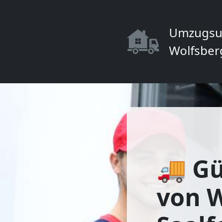
Umzugsu
Wolfsber
🚚 Gü
von W