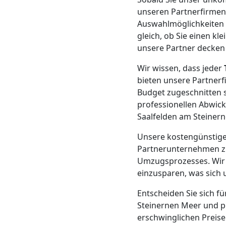
Klaviertransport
unseren Partnerfirmen.
Auswahlmöglichkeiten z
Wolfsberg
gleich, ob Sie einen k
unsere Partner decken 
Privatumzug
Wir wissen, dass jeder
bieten unsere Partnerf
Budget zugeschnitten s
Wolfsberg
professionellen Abwick
Saalfelden am Steine
Tresortransport
Unsere kostengünstige
Partnerunternehmen zu
in
Umzugsprozesses. Wir 
einzusparen, was sich u
Wolfsberg
Entscheiden Sie sich f
Steinernen Meer und pr
erschwinglichen Preise