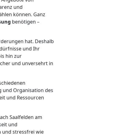
parenz und
wählen können. Ganz
sung
benötigen –
orderungen hat. Deshalb
dürfnisse und Ihr
is hin zur
icher und unversehrt in
rschiedenen
g und Organisation des
eit und Ressourcen
ach Saalfelden am
keit und
 und stressfrei wie