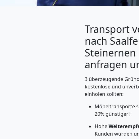
Transport 
nach Saalf
Steinernen 
anfragen u
3 überzeugende Gründe
Umzugshelfer
kostenlose und unverb
einholen sollten:
Wolfsberg
Möbeltransporte s
20% günstiger!
Möbeltaxi
Hohe
Weiterempf
Kunden würden un