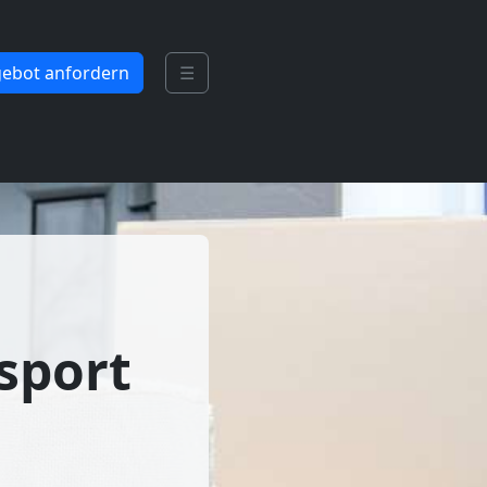
ebot anfordern
☰
sport