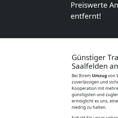
Preiswerte An
Mann
entfernt!
+
LKW
Möbellift
Günstiger Tr
Saalfelden a
Wolfsberg
Bei Ihrem
Umzug
von W
zuverlässigen und sic
Übersiedlung
Kooperation mit mehr
günstigsten und zuglei
ermöglicht es uns, eine
Wolfsberg
niedrig zu halten.
Sobald Sie unser unkom