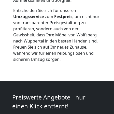
Aufmerksamkeit und Sorgfalt.
Umzüge
Entscheiden Sie sich für unseren
Umzugsservice
zum
Festpreis
, um nicht nur
von transparenter Preisgestaltung zu
Wolfsberg
profitieren, sondern auch von der
Gewissheit, dass Ihre Möbel von Wolfsberg
nach Wuppertal in den besten Händen sind.
Vereinsumzug
Freuen Sie sich auf Ihr neues Zuhause,
während wir für einen reibungslosen und
Wolfsberg
sicheren Umzug sorgen.
Anfrage
Möbeltransport
Preiswerte Angebote - nur
National
einen Klick entfernt!