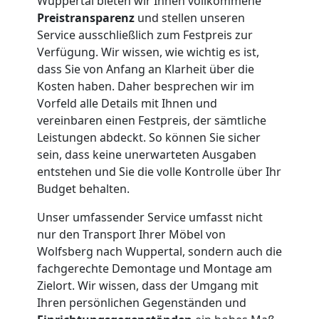
Tragehilfe
Wuppertal bieten wir Ihnen vollkommene
Preistransparenz
und stellen unseren
Wolfsberg
Service ausschließlich zum Festpreis zur
Verfügung. Wir wissen, wie wichtig es ist,
dass Sie von Anfang an Klarheit über die
Kleiner
Kosten haben. Daher besprechen wir im
Vorfeld alle Details mit Ihnen und
Umzug
vereinbaren einen Festpreis, der sämtliche
Leistungen abdeckt. So können Sie sicher
sein, dass keine unerwarteten Ausgaben
Wolfsberg
entstehen und Sie die volle Kontrolle über Ihr
Budget behalten.
Küchenumzug
Unser umfassender Service umfasst nicht
nur den Transport Ihrer Möbel von
Wolfsberg
Wolfsberg nach Wuppertal, sondern auch die
fachgerechte Demontage und Montage am
Zielort. Wir wissen, dass der Umgang mit
Umzug
Ihren persönlichen Gegenständen und