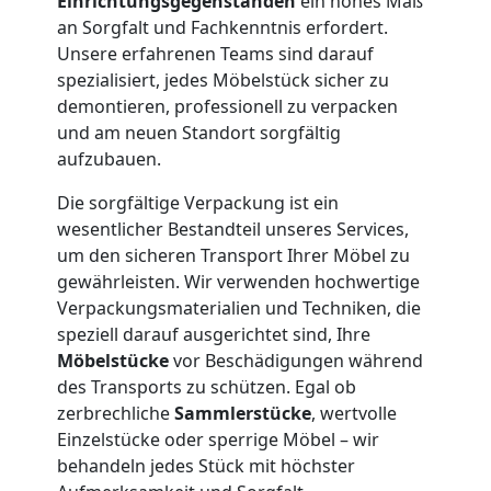
Einrichtungsgegenständen
ein hohes Maß
und
an Sorgfalt und Fachkenntnis erfordert.
Unsere erfahrenen Teams sind darauf
spezialisiert, jedes Möbelstück sicher zu
Lagerung
demontieren, professionell zu verpacken
und am neuen Standort sorgfältig
Wolfsberg
aufzubauen.
Die sorgfältige Verpackung ist ein
Full-
wesentlicher Bestandteil unseres Services,
um den sicheren Transport Ihrer Möbel zu
Service-
gewährleisten. Wir verwenden hochwertige
Verpackungsmaterialien und Techniken, die
speziell darauf ausgerichtet sind, Ihre
Umzug
Möbelstücke
vor Beschädigungen während
des Transports zu schützen. Egal ob
Wolfsberg
zerbrechliche
Sammlerstücke
, wertvolle
Einzelstücke oder sperrige Möbel – wir
behandeln jedes Stück mit höchster
Qualitäts-