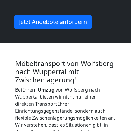
Möbeltransport
Jetzt Angebote anfordern
International
Beiladung
National
Möbeltransport von Wolfsberg
nach Wuppertal mit
Zwischenlagerung!
Beiladung
Bei Ihrem
Umzug
von Wolfsberg nach
Wuppertal bieten wir nicht nur einen
International
direkten Transport Ihrer
Einrichtungsgegenstände, sondern auch
flexible Zwischenlagerungsmöglichkeiten an.
Internationaler
Wir verstehen, dass es Situationen gibt, in