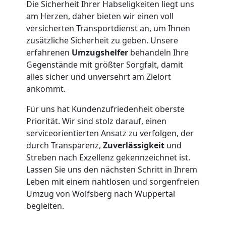
Möbeltransport
Die Sicherheit Ihrer Habseligkeiten liegt uns
am Herzen, daher bieten wir einen voll
Wolfsberg
versicherten Transportdienst an, um Ihnen
zusätzliche Sicherheit zu geben. Unsere
erfahrenen
Umzugshelfer
behandeln Ihre
Beiladung
Gegenstände mit größter Sorgfalt, damit
alles sicher und unversehrt am Zielort
Wolfsberg
ankommt.
Für uns hat Kundenzufriedenheit oberste
Priorität. Wir sind stolz darauf, einen
Mini
serviceorientierten Ansatz zu verfolgen, der
durch Transparenz,
Zuverlässigkeit
und
Umzug
Streben nach Exzellenz gekennzeichnet ist.
Lassen Sie uns den nächsten Schritt in Ihrem
Wolfsberg
Leben mit einem nahtlosen und sorgenfreien
Umzug von Wolfsberg nach Wuppertal
begleiten.
Umzug