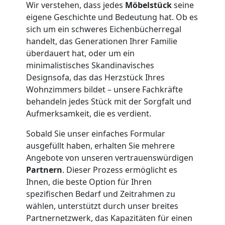
Übersiedlung
Wir verstehen, dass jedes
Möbelstück
seine
eigene Geschichte und Bedeutung hat. Ob es
Wolfsberg
sich um ein schweres Eichenbücherregal
handelt, das Generationen Ihrer Familie
überdauert hat, oder um ein
Klaviertransport
minimalistisches Skandinavisches
Designsofa, das das Herzstück Ihres
Wohnzimmers bildet – unsere Fachkräfte
Wolfsberg
behandeln jedes Stück mit der Sorgfalt und
Aufmerksamkeit, die es verdient.
Privatumzug
Sobald Sie unser einfaches Formular
ausgefüllt haben, erhalten Sie mehrere
Wolfsberg
Angebote von unseren vertrauenswürdigen
Partnern
. Dieser Prozess ermöglicht es
Ihnen, die beste Option für Ihren
Tresortransport
spezifischen Bedarf und Zeitrahmen zu
wählen, unterstützt durch unser breites
in
Partnernetzwerk, das Kapazitäten für einen