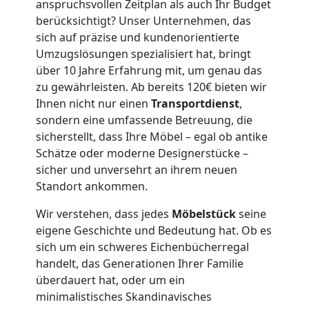
3
anspruchsvollen Zeitplan als auch Ihr Budget
berücksichtigt? Unser Unternehmen, das
Mann
sich auf präzise und kundenorientierte
Umzugslösungen spezialisiert hat, bringt
über 10 Jahre Erfahrung mit, um genau das
+
zu gewährleisten. Ab bereits 120€ bieten wir
Ihnen nicht nur einen
Transportdienst
,
LKW
sondern eine umfassende Betreuung, die
sicherstellt, dass Ihre Möbel – egal ob antike
Schätze oder moderne Designerstücke –
Möbellift
sicher und unversehrt an ihrem neuen
Standort ankommen.
Wolfsberg
Wir verstehen, dass jedes
Möbelstück
seine
eigene Geschichte und Bedeutung hat. Ob es
Übersiedlung
sich um ein schweres Eichenbücherregal
handelt, das Generationen Ihrer Familie
überdauert hat, oder um ein
Wolfsberg
minimalistisches Skandinavisches