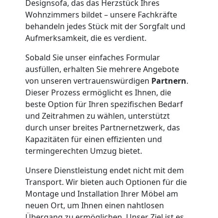
Designsofa, das das Herzstück Ihres
Klaviertransport
Wohnzimmers bildet – unsere Fachkräfte
behandeln jedes Stück mit der Sorgfalt und
Aufmerksamkeit, die es verdient.
Wolfsberg
Sobald Sie unser einfaches Formular
ausfüllen, erhalten Sie mehrere Angebote
Privatumzug
von unseren vertrauenswürdigen
Partnern
.
Dieser Prozess ermöglicht es Ihnen, die
Wolfsberg
beste Option für Ihren spezifischen Bedarf
und Zeitrahmen zu wählen, unterstützt
durch unser breites Partnernetzwerk, das
Tresortransport
Kapazitäten für einen effizienten und
termingerechten Umzug bietet.
in
Unsere Dienstleistung endet nicht mit dem
Transport. Wir bieten auch Optionen für die
Wolfsberg
Montage und Installation Ihrer Möbel am
neuen Ort, um Ihnen einen nahtlosen
Übergang zu ermöglichen. Unser Ziel ist es,