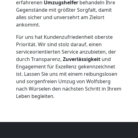
erfahrenen
Umzugshelfer
behandeln Ihre
Beiladung
Gegenstände mit größter Sorgfalt, damit
alles sicher und unversehrt am Zielort
Wolfsberg
ankommt.
Für uns hat Kundenzufriedenheit oberste
Mini
Priorität. Wir sind stolz darauf, einen
serviceorientierten Service anzubieten, der
durch Transparenz,
Zuverlässigkeit
und
Umzug
Engagement für Exzellenz gekennzeichnet
ist. Lassen Sie uns mit einem reibungslosen
Wolfsberg
und sorgenfreien Umzug von Wolfsberg
nach Würselen den nächsten Schritt in Ihrem
Leben begleiten.
Umzug
2
Mann