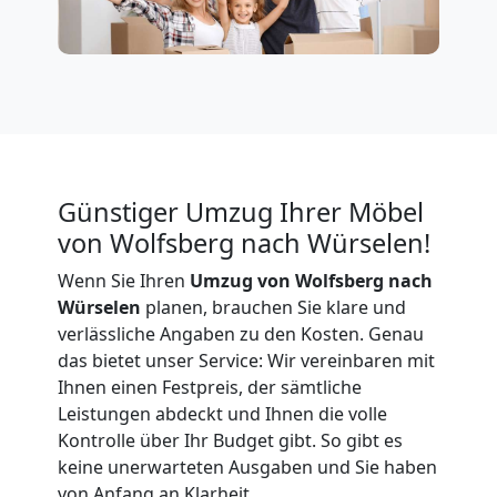
Wolfsberg
Büroumzug
Wolfsberg
Günstiger Umzug Ihrer Möbel
von Wolfsberg nach Würselen!
Expressumzug
Wenn Sie Ihren
Umzug von Wolfsberg nach
Wolfsberg
Würselen
planen, brauchen Sie klare und
verlässliche Angaben zu den Kosten. Genau
das bietet unser Service: Wir vereinbaren mit
Tragehilfe
Ihnen einen Festpreis, der sämtliche
Leistungen abdeckt und Ihnen die volle
Wolfsberg
Kontrolle über Ihr Budget gibt. So gibt es
keine unerwarteten Ausgaben und Sie haben
von Anfang an Klarheit.