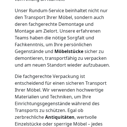
Kleiner
Unser Rundum-Service beinhaltet nicht nur
den Transport Ihrer Möbel, sondern auch
Umzug
deren fachgerechte Demontage und
Montage am Zielort. Unsere erfahrenen
Wolfsberg
Teams haben die nötige Sorgfalt und
Fachkenntnis, um Ihre persönlichen
Gegenstände und
Möbelstücke
sicher zu
Küchenumzug
demontieren, transportfähig zu verpacken
und am neuen Standort wieder aufzubauen.
Wolfsberg
Die fachgerechte Verpackung ist
entscheidend für einen sicheren Transport
Ihrer Möbel. Wir verwenden hochwertige
Umzug
Materialien und Techniken, um Ihre
Einrichtungsgegenstände während des
und
Transports zu schützen. Egal ob
zerbrechliche
Antiquitäten
, wertvolle
Lagerung
Einzelstücke oder sperrige Möbel – jedes