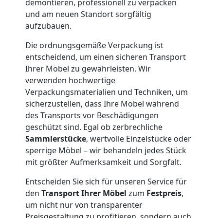
demontieren, professionell zu verpacken
und
und am neuen Standort sorgfältig
aufzubauen.
Lagerung
Die ordnungsgemäße Verpackung ist
entscheidend, um einen sicheren Transport
Wolfsberg
Ihrer Möbel zu gewährleisten. Wir
verwenden hochwertige
Verpackungsmaterialien und Techniken, um
Full-
sicherzustellen, dass Ihre Möbel während
des Transports vor Beschädigungen
Service-
geschützt sind. Egal ob zerbrechliche
Sammlerstücke
, wertvolle Einzelstücke oder
Umzug
sperrige Möbel – wir behandeln jedes Stück
mit größter Aufmerksamkeit und Sorgfalt.
Wolfsberg
Entscheiden Sie sich für unseren Service für
den
Transport Ihrer Möbel
zum
Festpreis
,
um nicht nur von transparenter
Qualitäts-
Preisgestaltung zu profitieren, sondern auch