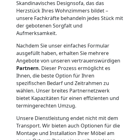
Übersiedlung
Skandinavisches Designsofa, das das
Herzstück Ihres Wohnzimmers bildet –
Wolfsberg
unsere Fachkräfte behandeln jedes Stück mit
der gebotenen Sorgfalt und
Aufmerksamkeit.
Klaviertransport
Nachdem Sie unser einfaches Formular
ausgefüllt haben, erhalten Sie mehrere
Wolfsberg
Angebote von unseren vertrauenswürdigen
Partnern
. Dieser Prozess ermöglicht es
Ihnen, die beste Option für Ihren
Privatumzug
spezifischen Bedarf und Zeitrahmen zu
wählen. Unser breites Partnernetzwerk
Wolfsberg
bietet Kapazitäten für einen effizienten und
termingerechten Umzug.
Tresortransport
Unsere Dienstleistung endet nicht mit dem
Transport. Wir bieten auch Optionen für die
in
Montage und Installation Ihrer Möbel am