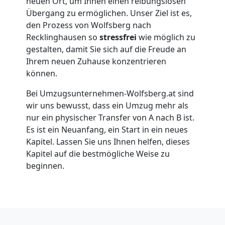
neuen Ort, um Ihnen einen reibungslosen
Übergang zu ermöglichen. Unser Ziel ist es,
Wolfsberg
den Prozess von Wolfsberg nach
Recklinghausen so
stressfrei
wie möglich zu
gestalten, damit Sie sich auf die Freude an
Umzug
Ihrem neuen Zuhause konzentrieren
können.
für
Bei Umzugsunternehmen-Wolfsberg.at sind
Senioren
wir uns bewusst, dass ein Umzug mehr als
nur ein physischer Transfer von A nach B ist.
Es ist ein Neuanfang, ein Start in ein neues
in
Kapitel. Lassen Sie uns Ihnen helfen, dieses
Kapitel auf die bestmögliche Weise zu
Wolfsberg
beginnen.
Fernumzug