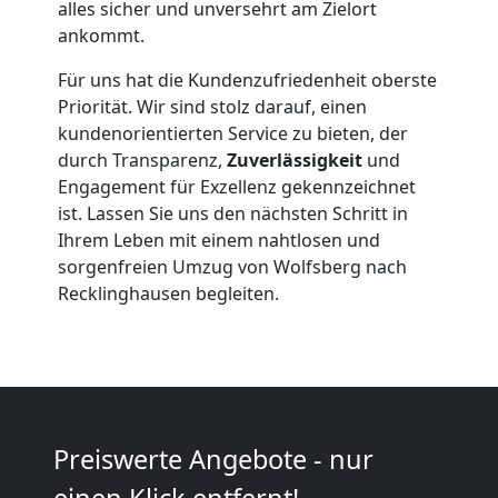
Möbeltransport
alles sicher und unversehrt am Zielort
ankommt.
Wolfsberg
Für uns hat die Kundenzufriedenheit oberste
Priorität. Wir sind stolz darauf, einen
Beiladung
kundenorientierten Service zu bieten, der
durch Transparenz,
Zuverlässigkeit
und
Wolfsberg
Engagement für Exzellenz gekennzeichnet
ist. Lassen Sie uns den nächsten Schritt in
Ihrem Leben mit einem nahtlosen und
Mini
sorgenfreien Umzug von Wolfsberg nach
Recklinghausen begleiten.
Umzug
Wolfsberg
Preiswerte Angebote - nur
Umzug
einen Klick entfernt!