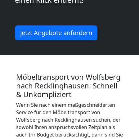
2
Mann
Jetzt Angebote anfordern
+
LKW
Wolfsberg
Möbeltransport von Wolfsberg
nach Recklinghausen: Schnell
& Unkompliziert
Kunsttransport
Wenn Sie nach einem maßgeschneiderten
Wolfsberg
Service für den Möbeltransport von
Wolfsberg nach Recklinghausen suchen, der
sowohl Ihren anspruchsvollen Zeitplan als
Umzug
auch Ihr Budget berücksichtigt, dann sind Sie