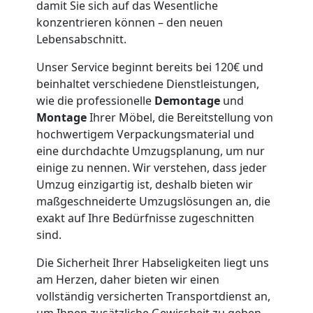
Wolfsberg
damit Sie sich auf das Wesentliche
konzentrieren können – den neuen
Lebensabschnitt.
Möbeltaxi
Unser Service beginnt bereits bei 120€ und
Wolfsberg
beinhaltet verschiedene Dienstleistungen,
wie die professionelle
Demontage
und
Montage
Ihrer Möbel, die Bereitstellung von
Kleintransport
hochwertigem Verpackungsmaterial und
eine durchdachte Umzugsplanung, um nur
Wolfsberg
einige zu nennen. Wir verstehen, dass jeder
Umzug einzigartig ist, deshalb bieten wir
maßgeschneiderte Umzugslösungen an, die
Möbelmontage
exakt auf Ihre Bedürfnisse zugeschnitten
sind.
Wolfsberg
Die Sicherheit Ihrer Habseligkeiten liegt uns
am Herzen, daher bieten wir einen
vollständig versicherten Transportdienst an,
Möbeltransport
um Ihnen zusätzliche Gewissheit zu geben.