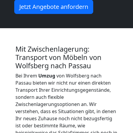
Jetzt Angebote anfordern
Möbeltransport
International
Beiladung
Mit Zwischenlagerung:
Transport von Möbeln von
National
Wolfsberg nach Passau
Bei Ihrem
Umzug
von Wolfsberg nach
Beiladung
Passau bieten wir nicht nur einen direkten
Transport Ihrer Einrichtungsgegenstände,
sondern auch flexible
International
Zwischenlagerungsoptionen an. Wir
verstehen, dass es Situationen gibt, in denen
Internationaler
Ihr neues Zuhause noch nicht bezugsfertig
ist oder bestimmte Räume, wie
beispielsweise das Schlafzimmer, sich noch in