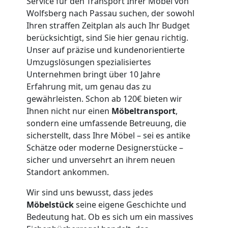
Service für den Transport Ihrer Möbel von
Wolfsberg nach Passau suchen, der sowohl
Wolfsberg
Ihren straffen Zeitplan als auch Ihr Budget
berücksichtigt, sind Sie hier genau richtig.
3
Unser auf präzise und kundenorientierte
Umzugslösungen spezialisiertes
Mann
Unternehmen bringt über 10 Jahre
Erfahrung mit, um genau das zu
gewährleisten. Schon ab 120€ bieten wir
+
Ihnen nicht nur einen
Möbeltransport
,
sondern eine umfassende Betreuung, die
LKW
sicherstellt, dass Ihre Möbel – sei es antike
Schätze oder moderne Designerstücke –
sicher und unversehrt an ihrem neuen
Möbellift
Standort ankommen.
Wolfsberg
Wir sind uns bewusst, dass jedes
Möbelstück
seine eigene Geschichte und
Bedeutung hat. Ob es sich um ein massives