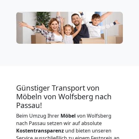
Wolfsberg
Firmenumzug
Wolfsberg
Büroumzug
Wolfsberg
Günstiger Transport von
Möbeln von Wolfsberg nach
Expressumzug
Passau!
Wolfsberg
Beim Umzug Ihrer
Möbel
von Wolfsberg
nach Passau setzen wir auf absolute
Kostentransparenz
und bieten unseren
Tragehilfe
Service ausschließlich zu einem Festpreis an.