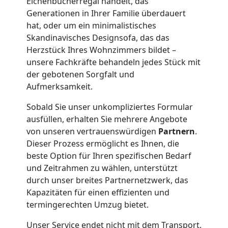
Übersiedlung
Eichenbücherregal handelt, das
Generationen in Ihrer Familie überdauert
Wolfsberg
hat, oder um ein minimalistisches
Skandinavisches Designsofa, das das
Herzstück Ihres Wohnzimmers bildet –
Klaviertransport
unsere Fachkräfte behandeln jedes Stück mit
der gebotenen Sorgfalt und
Aufmerksamkeit.
Wolfsberg
Sobald Sie unser unkompliziertes Formular
ausfüllen, erhalten Sie mehrere Angebote
Privatumzug
von unseren vertrauenswürdigen
Partnern
.
Dieser Prozess ermöglicht es Ihnen, die
Wolfsberg
beste Option für Ihren spezifischen Bedarf
und Zeitrahmen zu wählen, unterstützt
durch unser breites Partnernetzwerk, das
Tresortransport
Kapazitäten für einen effizienten und
termingerechten Umzug bietet.
in
Unser Service endet nicht mit dem Transport.