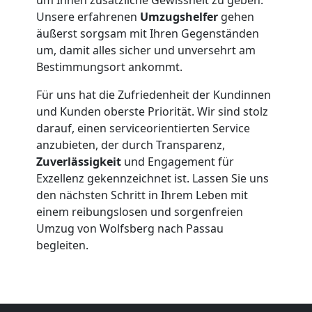
Unsere erfahrenen
Umzugshelfer
gehen
Wolfsberg
äußerst sorgsam mit Ihren Gegenständen
um, damit alles sicher und unversehrt am
Bestimmungsort ankommt.
Beiladung
Für uns hat die Zufriedenheit der Kundinnen
und Kunden oberste Priorität. Wir sind stolz
Wolfsberg
darauf, einen serviceorientierten Service
anzubieten, der durch Transparenz,
Zuverlässigkeit
und Engagement für
Mini
Exzellenz gekennzeichnet ist. Lassen Sie uns
den nächsten Schritt in Ihrem Leben mit
Umzug
einem reibungslosen und sorgenfreien
Umzug von Wolfsberg nach Passau
Wolfsberg
begleiten.
Umzug