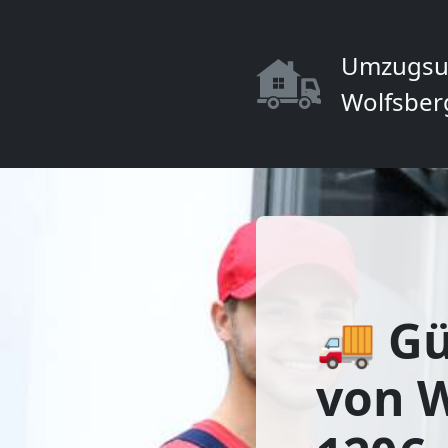
Umzugsu
Wolfsber
🚚 Gü
von W