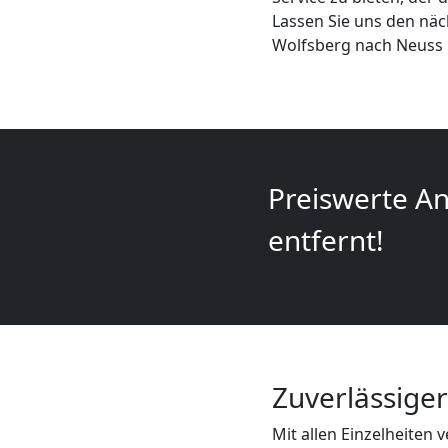
+
Lassen Sie uns den nä
Wolfsberg nach Neuss 
LKW
Wolfsberg
Preiswerte An
Kunsttransport
entfernt!
Wolfsberg
Umzug
Wolfsberg
Zuverlässige
3
Mit allen Einzelheiten 