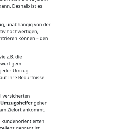
kann. Deshalb ist es
ug, unabhängig von der
ativ hochwertigen,
ntrieren können – den
ie z.B. die
chwertigem
 jeder Umzug
auf Ihre Bedürfnisse
l versicherten
n
Umzugshelfer
gehen
 am Zielort ankommt.
en kundenorientierten
ellenz geprägt ist.