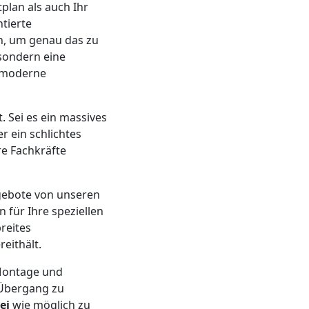
plan als auch Ihr
tierte
en, um genau das zu
 sondern eine
r moderne
 Sei es ein massives
r ein schlichtes
e Fachkräfte
gebote von unseren
n für Ihre speziellen
reites
eithält.
 Montage und
 Übergang zu
ei
wie möglich zu