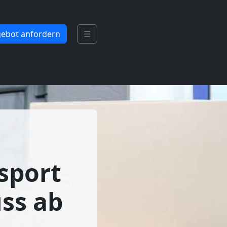
ebot anfordern
☰
sport
ss ab