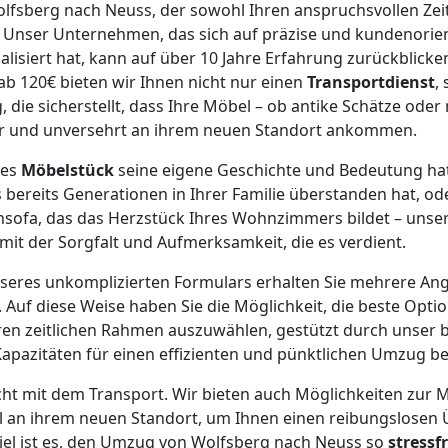
fsberg nach Neuss, der sowohl Ihren anspruchsvollen Zeit
 Unser Unternehmen, das sich auf präzise und kundenorien
isiert hat, kann auf über 10 Jahre Erfahrung zurückblick
 ab 120€ bieten wir Ihnen nicht nur einen
Transportdienst
,
die sicherstellt, dass Ihre Möbel – ob antike Schätze ode
er und unversehrt an ihrem neuen Standort ankommen.
des
Möbelstück
seine eigene Geschichte und Bedeutung hat.
bereits Generationen in Ihrer Familie überstanden hat, ode
sofa, das das Herzstück Ihres Wohnzimmers bildet – unser
mit der Sorgfalt und Aufmerksamkeit, die es verdient.
seres unkomplizierten Formulars erhalten Sie mehrere An
. Auf diese Weise haben Sie die Möglichkeit, die beste Optio
en zeitlichen Rahmen auszuwählen, gestützt durch unser b
apazitäten für einen effizienten und pünktlichen Umzug ber
cht mit dem Transport. Wir bieten auch Möglichkeiten zur
el an ihrem neuen Standort, um Ihnen einen reibungslosen
iel ist es, den Umzug von Wolfsberg nach Neuss so
stressfr