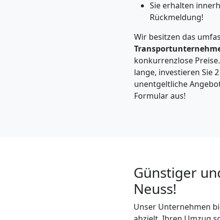
Wolfsberg
Sie erhalten inner
Rückmeldung!
Kleintransport
Wir besitzen das umfa
Transportunternehm
konkurrenzlose Preise.
Wolfsberg
lange, investieren Sie 
unentgeltliche Angebote
Formular aus!
Möbelmontage
Wolfsberg
Möbeltransport
Günstiger un
Neuss!
Wolfsberg
Unser Unternehmen bi
abzielt, Ihren Umzug s