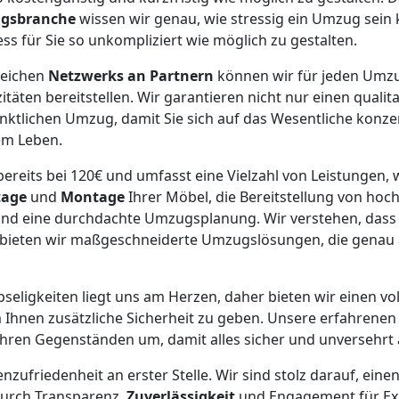
gsbranche
wissen wir genau, wie stressig ein Umzug sein 
ess für Sie so unkompliziert wie möglich zu gestalten.
reichen
Netzwerks an Partnern
können wir für jeden Umz
äten bereitstellen. Wir garantieren nicht nur einen qualit
ktlichen Umzug, damit Sie sich auf das Wesentliche konze
em Leben.
ereits bei 120€ und umfasst eine Vielzahl von Leistungen, w
tage
und
Montage
Ihrer Möbel, die Bereitstellung von ho
nd eine durchdachte Umzugsplanung. Wir verstehen, dass
lb bieten wir maßgeschneiderte Umzugslösungen, die genau 
bseligkeiten liegt uns am Herzen, daher bieten wir einen vol
 Ihnen zusätzliche Sicherheit zu geben. Unsere erfahrene
 Ihren Gegenständen um, damit alles sicher und unversehrt
nzufriedenheit an erster Stelle. Wir sind stolz darauf, ein
 durch Transparenz,
Zuverlässigkeit
und Engagement für Exz