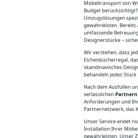
Möbeltransport von Wol
Mann
Budget berücksichtigt?
Umzugslösungen spezial
gewährleisten. Bereits
+
umfassende Betreuung, 
Designerstücke – sich
LKW
Wir verstehen, dass je
Eichenbücherregal, das 
Möbellift
skandinavisches Design
behandeln jedes Stück 
Wolfsberg
Nach dem Ausfüllen un
verlässlichen
Partnern
Anforderungen und Ihr
Übersiedlung
Partnernetzwerk, das K
Wolfsberg
Unser Service endet ni
Installation Ihrer Möb
gewährleisten. Unser Z