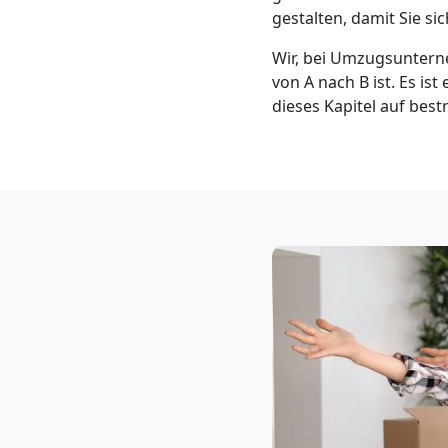
Klaviertransport
gestalten, damit Sie s
Wir, bei Umzugsunterne
Wolfsberg
von A nach B ist. Es ist
dieses Kapitel auf bes
Privatumzug
Wolfsberg
Tresortransport
in
Wolfsberg