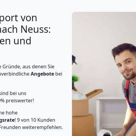
port von
nach Neuss:
gen und
e Gründe, aus denen Sie
nverbindliche
Angebote
bei
sind bei uns
0% preiswerter!
ine hohe
gsrate
! 9 von 10 Kunden
Freunden weiterempfehlen.