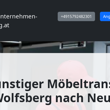
nternehmen-
+4915792482301
Ang
g.at
nstiger Möbeltran
olfsberg nach Neu