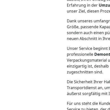
Beiladung
Erfahrung in der
Umzu
unser Ziel, diesen Proz
Wolfsberg
Dank unseres umfang
Größe, passende Kapazit
Mini
sondern auch einen pün
neuen Abschnitt in Ihr
Umzug
Unser Service beginnt b
professionelle
Demon
Wolfsberg
Verpackungsmaterial u
einzigartig ist, desha
zugeschnitten sind.
Umzug
Die Sicherheit Ihrer Ha
2
Transportdienst an, um
äußerst sorgfältig mit
Mann
Für uns steht die Kunde
Service zu bieten, der