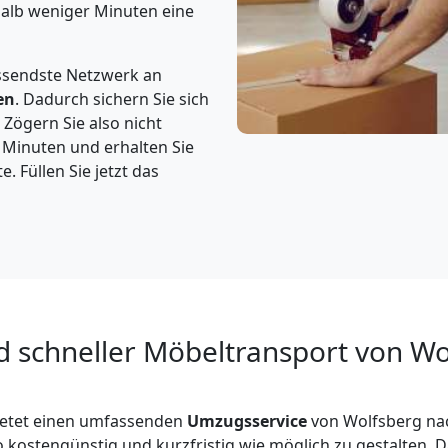
halb weniger Minuten eine
ssendste Netzwerk an
en
. Dadurch sichern Sie sich
 Zögern Sie also nicht
2 Minuten und erhalten Sie
. Füllen Sie jetzt das
d schneller Möbeltransport von Wo
etet einen umfassenden
Umzugsservice
von Wolfsberg na
o kostengünstig und kurzfristig wie möglich zu gestalten. 