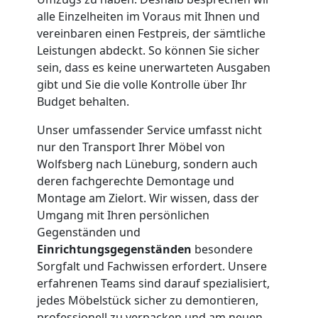
Wolfsberg
alle Einzelheiten im Voraus mit Ihnen und
vereinbaren einen Festpreis, der sämtliche
Leistungen abdeckt. So können Sie sicher
Kleiner
sein, dass es keine unerwarteten Ausgaben
gibt und Sie die volle Kontrolle über Ihr
Umzug
Budget behalten.
Wolfsberg
Unser umfassender Service umfasst nicht
nur den Transport Ihrer Möbel von
Wolfsberg nach Lüneburg, sondern auch
Küchenumzug
deren fachgerechte Demontage und
Montage am Zielort. Wir wissen, dass der
Umgang mit Ihren persönlichen
Wolfsberg
Gegenständen und
Einrichtungsgegenständen
besondere
Umzug
Sorgfalt und Fachwissen erfordert. Unsere
erfahrenen Teams sind darauf spezialisiert,
jedes Möbelstück sicher zu demontieren,
und
professionell zu verpacken und am neuen