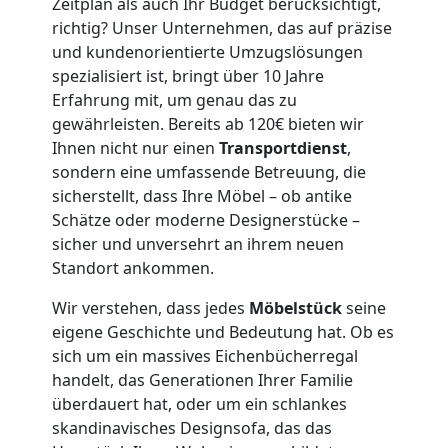
Wolfsberg
Zeitplan als auch Ihr Budget berücksichtigt,
richtig? Unser Unternehmen, das auf präzise
3
und kundenorientierte Umzugslösungen
spezialisiert ist, bringt über 10 Jahre
Erfahrung mit, um genau das zu
Mann
gewährleisten. Bereits ab 120€ bieten wir
Ihnen nicht nur einen
Transportdienst
,
+
sondern eine umfassende Betreuung, die
sicherstellt, dass Ihre Möbel – ob antike
LKW
Schätze oder moderne Designerstücke –
sicher und unversehrt an ihrem neuen
Standort ankommen.
Möbellift
Wir verstehen, dass jedes
Möbelstück
seine
eigene Geschichte und Bedeutung hat. Ob es
Wolfsberg
sich um ein massives Eichenbücherregal
handelt, das Generationen Ihrer Familie
überdauert hat, oder um ein schlankes
Übersiedlung
skandinavisches Designsofa, das das