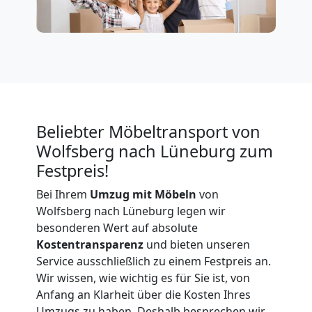
Firmenumzug
Wolfsberg
Büroumzug
Beliebter Möbeltransport von
Wolfsberg
Wolfsberg nach Lüneburg zum
Festpreis!
Expressumzug
Bei Ihrem
Umzug mit Möbeln
von
Wolfsberg nach Lüneburg legen wir
Wolfsberg
besonderen Wert auf absolute
Kostentransparenz
und bieten unseren
Service ausschließlich zu einem Festpreis an.
Tragehilfe
Wir wissen, wie wichtig es für Sie ist, von
Anfang an Klarheit über die Kosten Ihres
Umzugs zu haben. Deshalb besprechen wir