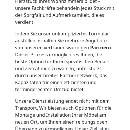
Herzstück Ihres Wohnzimmers bildet –
Wolfsberg
unsere Fachkräfte behandeln jedes Stück mit
der Sorgfalt und Aufmerksamkeit, die es
verdient.
Klaviertransport
Indem Sie unser unkompliziertes Formular
Wolfsberg
ausfüllen, erhalten Sie mehrere Angebote
von unseren vertrauenswürdigen
Partnern
.
Dieser Prozess ermöglicht es Ihnen, die
Privatumzug
beste Option für Ihren spezifischen Bedarf
und Zeitrahmen zu wählen, unterstützt
durch unser breites Partnernetzwerk, das
Wolfsberg
Kapazitäten für einen effizienten und
termingerechten Umzug bietet.
Tresortransport
Unsere Dienstleistung endet nicht mit dem
Transport. Wir bieten auch Optionen für die
in
Montage und Installation Ihrer Möbel am
neuen Ort, um Ihnen einen reibungslosen
Übergang zu ermöglichen. Unser Ziel ist es,