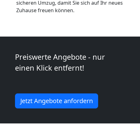
Umzüge
sicheren Umzug, damit Sie sich auf Ihr neues
Zuhause freuen können.
Wolfsberg
Vereinsumzug
Wolfsberg
Preiswerte Angebote - nur
einen Klick entfernt!
Anfrage
Möbeltransport
Jetzt Angebote anfordern
National
Möbeltransport