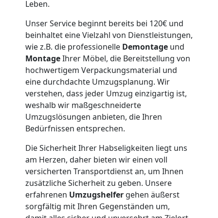
Leben.
Möbeltaxi
Unser Service beginnt bereits bei 120€ und
beinhaltet eine Vielzahl von Dienstleistungen,
Wolfsberg
wie z.B. die professionelle
Demontage
und
Montage
Ihrer Möbel, die Bereitstellung von
Kleintransport
hochwertigem Verpackungsmaterial und
eine durchdachte Umzugsplanung. Wir
verstehen, dass jeder Umzug einzigartig ist,
Wolfsberg
weshalb wir maßgeschneiderte
Umzugslösungen anbieten, die Ihren
Bedürfnissen entsprechen.
Möbelmontage
Die Sicherheit Ihrer Habseligkeiten liegt uns
Wolfsberg
am Herzen, daher bieten wir einen voll
versicherten Transportdienst an, um Ihnen
zusätzliche Sicherheit zu geben. Unsere
Möbeltransport
erfahrenen
Umzugshelfer
gehen äußerst
sorgfältig mit Ihren Gegenständen um,
damit alles sicher und unversehrt am Zielort