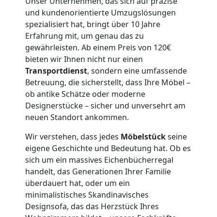
Wolfsberg
Unser Unternehmen, das sich auf präzise
und kundenorientierte Umzugslösungen
3
spezialisiert hat, bringt über 10 Jahre
Erfahrung mit, um genau das zu
gewährleisten. Ab einem Preis von 120€
Mann
bieten wir Ihnen nicht nur einen
Transportdienst
, sondern eine umfassende
+
Betreuung, die sicherstellt, dass Ihre Möbel –
ob antike Schätze oder moderne
LKW
Designerstücke – sicher und unversehrt am
neuen Standort ankommen.
Möbellift
Wir verstehen, dass jedes
Möbelstück
seine
eigene Geschichte und Bedeutung hat. Ob es
sich um ein massives Eichenbücherregal
Wolfsberg
handelt, das Generationen Ihrer Familie
überdauert hat, oder um ein
Übersiedlung
minimalistisches Skandinavisches
Designsofa, das das Herzstück Ihres