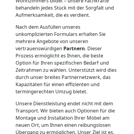
Wohnzimmers bildet – unsere Fachkräfte
Wolfsberg
behandeln jedes Stück mit der Sorgfalt und
Aufmerksamkeit, die es verdient.
Klaviertransport
Nach dem Ausfüllen unseres
unkomplizierten Formulars erhalten Sie
Wolfsberg
mehrere Angebote von unseren
vertrauenswürdigen
Partnern
. Dieser
Prozess ermöglicht es Ihnen, die beste
Privatumzug
Option für Ihren spezifischen Bedarf und
Zeitrahmen zu wählen. Unterstützt wird dies
Wolfsberg
durch unser breites Partnernetzwerk, das
Kapazitäten für einen effizienten und
termingerechten Umzug bietet.
Tresortransport
Unsere Dienstleistung endet nicht mit dem
Transport. Wir bieten auch Optionen für die
in
Montage und Installation Ihrer Möbel am
neuen Ort, um Ihnen einen reibungslosen
Wolfsberg
Übergang zu ermöglichen. Unser Ziel ist es,