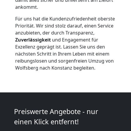
Wolfsberg
ankommt.
Für uns hat die Kundenzufriedenheit oberste
Beiladung
Priorität. Wir sind stolz darauf, einen Service
anzubieten, der durch Transparenz,
Wolfsberg
Zuverlässigkeit
und Engagement für
Exzellenz geprägt ist. Lassen Sie uns den
nächsten Schritt in Ihrem Leben mit einem
Mini
reibungslosen und sorgenfreien Umzug von
Wolfsberg nach Konstanz begleiten.
Umzug
Wolfsberg
Umzug
Preiswerte Angebote - nur
einen Klick entfernt!
2