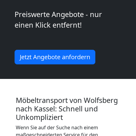
2
Preiswerte Angebote - nur
einen Klick entfernt!
Mann
+
Jetzt Angebote anfordern
LKW
Wolfsberg
Möbeltransport von Wolfsberg
Kunsttransport
nach Kassel: Schnell und
Wolfsberg
Unkompliziert
Wenn Sie auf der Suche nach einem
maßgeschneiderten Service für den