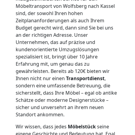
Umzug
Möbeltransport von Wolfsberg nach Kassel
sind, der sowohl Ihren hohen
Wolfsberg
Zeitplananforderungen als auch Ihrem
Budget gerecht wird, dann sind Sie bei uns
3
an der richtigen Adresse. Unser
Unternehmen, das auf präzise und
Mann
kundenorientierte Umzugslösungen
spezialisiert ist, bringt über 10 Jahre
Erfahrung mit, um genau das zu
+
gewährleisten. Bereits ab 120€ bieten wir
Ihnen nicht nur einen
Transportdienst
,
LKW
sondern eine umfassende Betreuung, die
sicherstellt, dass Ihre Möbel – egal ob antike
Schätze oder moderne Designerstücke –
Möbellift
sicher und unversehrt an ihrem neuen
Standort ankommen.
Wolfsberg
Wir wissen, dass jedes
Möbelstück
seine
eigene Geschichte und Bedeutung hat. Egal