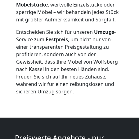
Qualitäts-
Möbelstücke
, wertvolle Einzelstücke oder
sperrige Möbel – wir behandeln jedes Stück
Umzüge
mit größter Aufmerksamkeit und Sorgfalt.
Entscheiden Sie sich für unseren
Umzugs
-
Wolfsberg
Service zum
Festpreis
, um nicht nur von
einer transparenten Preisgestaltung zu
profitieren, sondern auch von der
Vereinsumzug
Gewissheit, dass Ihre Möbel von Wolfsberg
nach Kassel in den besten Händen sind.
Wolfsberg
Freuen Sie sich auf Ihr neues Zuhause,
während wir für einen reibungslosen und
sicheren Umzug sorgen.
Anfrage
Möbeltransport
National
Preiswerte Angebote - nur