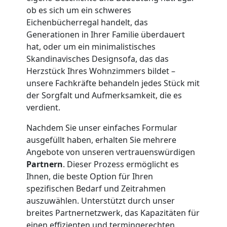
Übersiedlung
ob es sich um ein schweres
Eichenbücherregal handelt, das
Generationen in Ihrer Familie überdauert
Wolfsberg
hat, oder um ein minimalistisches
Skandinavisches Designsofa, das das
Herzstück Ihres Wohnzimmers bildet –
Klaviertransport
unsere Fachkräfte behandeln jedes Stück mit
der Sorgfalt und Aufmerksamkeit, die es
Wolfsberg
verdient.
Nachdem Sie unser einfaches Formular
Privatumzug
ausgefüllt haben, erhalten Sie mehrere
Angebote von unseren vertrauenswürdigen
Wolfsberg
Partnern
. Dieser Prozess ermöglicht es
Ihnen, die beste Option für Ihren
spezifischen Bedarf und Zeitrahmen
Tresortransport
auszuwählen. Unterstützt durch unser
breites Partnernetzwerk, das Kapazitäten für
einen effizienten und termingerechten