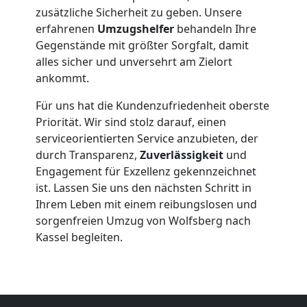
Möbeltransport
zusätzliche Sicherheit zu geben. Unsere
erfahrenen
Umzugshelfer
behandeln Ihre
Wolfsberg
Gegenstände mit größter Sorgfalt, damit
alles sicher und unversehrt am Zielort
ankommt.
Beiladung
Für uns hat die Kundenzufriedenheit oberste
Priorität. Wir sind stolz darauf, einen
Wolfsberg
serviceorientierten Service anzubieten, der
durch Transparenz,
Zuverlässigkeit
und
Engagement für Exzellenz gekennzeichnet
Mini
ist. Lassen Sie uns den nächsten Schritt in
Ihrem Leben mit einem reibungslosen und
Umzug
sorgenfreien Umzug von Wolfsberg nach
Kassel begleiten.
Wolfsberg
Umzug