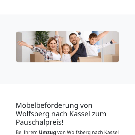
Wolfsberg
Firmenumzug
Wolfsberg
Büroumzug
Wolfsberg
Expressumzug
Möbelbeförderung von
Wolfsberg nach Kassel zum
Wolfsberg
Pauschalpreis!
Bei Ihrem
Umzug
von Wolfsberg nach Kassel