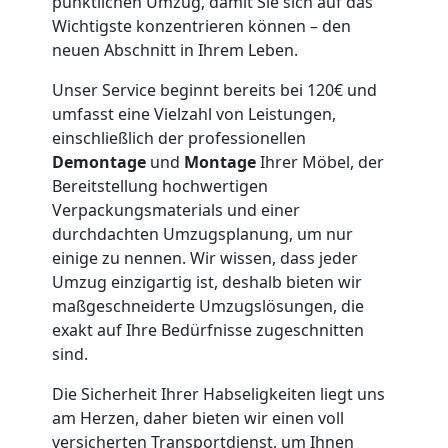
pünktlichen Umzug, damit Sie sich auf das
Wolfsberg
Wichtigste konzentrieren können – den
neuen Abschnitt in Ihrem Leben.
Möbeltaxi
Unser Service beginnt bereits bei 120€ und
umfasst eine Vielzahl von Leistungen,
Wolfsberg
einschließlich der professionellen
Demontage
und
Montage
Ihrer Möbel, der
Bereitstellung hochwertigen
Kleintransport
Verpackungsmaterials und einer
durchdachten Umzugsplanung, um nur
einige zu nennen. Wir wissen, dass jeder
Wolfsberg
Umzug einzigartig ist, deshalb bieten wir
maßgeschneiderte Umzugslösungen, die
exakt auf Ihre Bedürfnisse zugeschnitten
Möbelmontage
sind.
Wolfsberg
Die Sicherheit Ihrer Habseligkeiten liegt uns
am Herzen, daher bieten wir einen voll
versicherten Transportdienst, um Ihnen