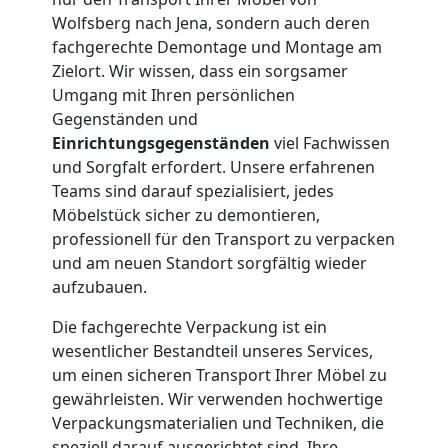
Wolfsberg nach Jena, sondern auch deren
Kleiner
fachgerechte Demontage und Montage am
Zielort. Wir wissen, dass ein sorgsamer
Umgang mit Ihren persönlichen
Umzug
Gegenständen und
Einrichtungsgegenständen
viel Fachwissen
Wolfsberg
und Sorgfalt erfordert. Unsere erfahrenen
Teams sind darauf spezialisiert, jedes
Möbelstück sicher zu demontieren,
Küchenumzug
professionell für den Transport zu verpacken
und am neuen Standort sorgfältig wieder
Wolfsberg
aufzubauen.
Die fachgerechte Verpackung ist ein
Umzug
wesentlicher Bestandteil unseres Services,
um einen sicheren Transport Ihrer Möbel zu
gewährleisten. Wir verwenden hochwertige
und
Verpackungsmaterialien und Techniken, die
speziell darauf ausgerichtet sind, Ihre