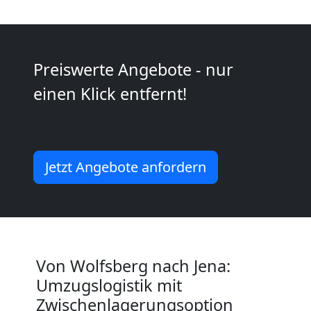
Wolfsberg
Vereinsumzug
Preiswerte Angebote - nur
einen Klick entfernt!
Wolfsberg
Anfrage
Jetzt Angebote anfordern
Möbeltransport
National
Von Wolfsberg nach Jena:
Umzugslogistik mit
Möbeltransport
Zwischenlagerungsoption