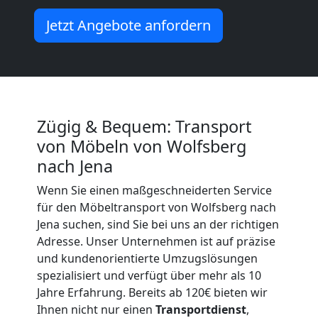
Mann
Jetzt Angebote anfordern
+
LKW
Wolfsberg
Zügig & Bequem: Transport
von Möbeln von Wolfsberg
nach Jena
Kunsttransport
Wenn Sie einen maßgeschneiderten Service
für den Möbeltransport von Wolfsberg nach
Wolfsberg
Jena suchen, sind Sie bei uns an der richtigen
Adresse. Unser Unternehmen ist auf präzise
Umzug
und kundenorientierte Umzugslösungen
spezialisiert und verfügt über mehr als 10
Jahre Erfahrung. Bereits ab 120€ bieten wir
Wolfsberg
Ihnen nicht nur einen
Transportdienst
,