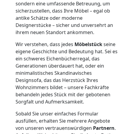
sondern eine umfassende Betreuung, um
3
sicherzustellen, dass Ihre Möbel – egal ob
antike Schätze oder moderne
Mann
Designerstücke – sicher und unversehrt an
ihrem neuen Standort ankommen.
+
Wir verstehen, dass jedes
Möbelstück
seine
eigene Geschichte und Bedeutung hat. Sei es
LKW
ein schweres Eichenbücherregal, das
Generationen überdauert hat, oder ein
minimalistisches Skandinavisches
Möbellift
Designsofa, das das Herzstück Ihres
Wohnzimmers bildet – unsere Fachkräfte
Wolfsberg
behandeln jedes Stück mit der gebotenen
Sorgfalt und Aufmerksamkeit.
Übersiedlung
Sobald Sie unser einfaches Formular
ausfüllen, erhalten Sie mehrere Angebote
von unseren vertrauenswürdigen
Partnern
.
Wolfsberg