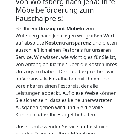
Firmenumzug
Von Wolfsberg nach Jena: Ihre
Möbelbeförderung zum
Wolfsberg
Pauschalpreis!
Bei Ihrem
Umzug mit Möbeln
von
Wolfsberg nach Jena legen wir großen Wert
Büroumzug
auf absolute
Kostentransparenz
und bieten
ausschließlich einen Festpreis für unseren
Wolfsberg
Service. Wir wissen, wie wichtig es für Sie ist,
von Anfang an Klarheit über die Kosten Ihres
Umzugs zu haben. Deshalb besprechen wir
Expressumzug
im Voraus alle Einzelheiten mit Ihnen und
vereinbaren einen Festpreis, der alle
Wolfsberg
Leistungen abdeckt. Auf diese Weise können
Sie sicher sein, dass es keine unerwarteten
Ausgaben geben wird und Sie die volle
Tragehilfe
Kontrolle über Ihr Budget behalten.
Wolfsberg
Unser umfassender Service umfasst nicht
nur den Transport Ihrer Möbel von