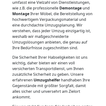
Möbeltaxi
umfasst eine Vielzahl von Dienstleistungen,
wie z.B. die professionelle
Demontage
und
Wolfsberg
Montage
Ihrer Möbel, die Bereitstellung von
hochwertigem Verpackungsmaterial und
eine durchdachte Umzugsplanung. Wir
Kleintransport
verstehen, dass jeder Umzug einzigartig ist,
weshalb wir maßgeschneiderte
Wolfsberg
Umzugslösungen anbieten, die genau auf
Ihre Bedürfnisse zugeschnitten sind.
Die Sicherheit Ihrer Habseligkeiten ist uns
Möbelmontage
wichtig, daher bieten wir einen voll
versicherten Transportdienst, um Ihnen
Wolfsberg
zusätzliche Sicherheit zu geben. Unsere
erfahrenen
Umzugshelfer
handhaben Ihre
Gegenstände mit größter Sorgfalt, damit
Möbeltransport
alles sicher und unversehrt am Zielort
ankommt.
Wolfsberg