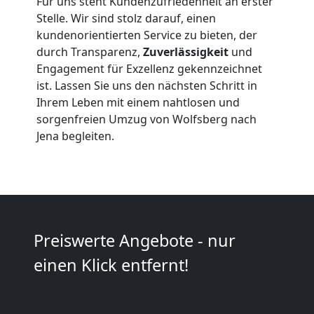
Für uns steht Kundenzufriedenheit an erster
Stelle. Wir sind stolz darauf, einen
Beiladung
kundenorientierten Service zu bieten, der
durch Transparenz,
Zuverlässigkeit
und
Engagement für Exzellenz gekennzeichnet
Wolfsberg
ist. Lassen Sie uns den nächsten Schritt in
Ihrem Leben mit einem nahtlosen und
Mini
sorgenfreien Umzug von Wolfsberg nach
Jena begleiten.
Umzug
Wolfsberg
Preiswerte Angebote - nur
Umzug
einen Klick entfernt!
2