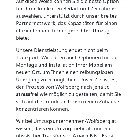
Auf diese Weise können Sie die beste Option
für Ihren konkreten Bedarf und Zeitrahmen
auswählen, unterstützt durch unser breites
Klaviertransport
Partnernetzwerk, das Kapazitäten für einen
effizienten und termingerechten Umzug
Wolfsberg
bietet.
Unsere Dienstleistung endet nicht beim
Privatumzug
Transport. Wir bieten auch Optionen für die
Montage und Installation Ihrer Möbel am
Wolfsberg
neuen Ort, um Ihnen einen reibungslosen
Übergang zu ermöglichen. Unser Ziel ist es,
den Prozess von Wolfsberg nach Jena so
Tresortransport
stressfrei
wie möglich zu gestalten, damit Sie
sich auf die Freude an Ihrem neuen Zuhause
konzentrieren können.
in
Wir bei Umzugsunternehmen-Wolfsberg.at
Wolfsberg
wissen, dass ein Umzug mehr als nur ein
physischer Transfer von A nach B ist. Es ist