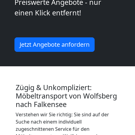
Preiswerte Angebote - nur
Mann
einen Klick entfernt!
+
LKW
Jetzt Angebote anfordern
Wolfsberg
Kunsttransport
Zügig & Unkompliziert:
Möbeltransport von Wolfsberg
Wolfsberg
nach Falkensee
Verstehen wir Sie richtig: Sie sind auf der
Umzug
Suche nach einem individuell
zugeschnittenen Service für den