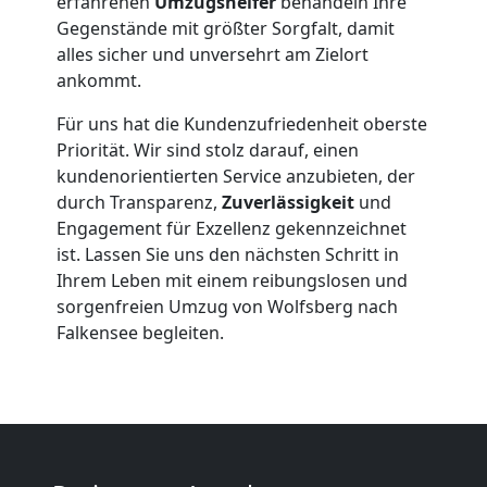
Wolfsberg
erfahrenen
Umzugshelfer
behandeln Ihre
Gegenstände mit größter Sorgfalt, damit
alles sicher und unversehrt am Zielort
Beiladung
ankommt.
Für uns hat die Kundenzufriedenheit oberste
Wolfsberg
Priorität. Wir sind stolz darauf, einen
kundenorientierten Service anzubieten, der
durch Transparenz,
Zuverlässigkeit
und
Mini
Engagement für Exzellenz gekennzeichnet
ist. Lassen Sie uns den nächsten Schritt in
Umzug
Ihrem Leben mit einem reibungslosen und
sorgenfreien Umzug von Wolfsberg nach
Wolfsberg
Falkensee begleiten.
Umzug
2