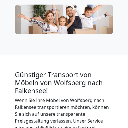
Firmenumzug
Wolfsberg
Büroumzug
Wolfsberg
Günstiger Transport von
Expressumzug
Möbeln von Wolfsberg nach
Falkensee!
Wolfsberg
Wenn Sie Ihre Möbel von Wolfsberg nach
Falkensee transportieren möchten, können
Tragehilfe
Sie sich auf unsere transparente
Preisgestaltung verlassen. Unser Service
wird ausschließlich zu einem Festpreis