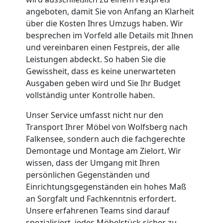
Wolfsberg
angeboten, damit Sie von Anfang an Klarheit
über die Kosten Ihres Umzugs haben. Wir
Kleiner
besprechen im Vorfeld alle Details mit Ihnen
und vereinbaren einen Festpreis, der alle
Umzug
Leistungen abdeckt. So haben Sie die
Gewissheit, dass es keine unerwarteten
Ausgaben geben wird und Sie Ihr Budget
Wolfsberg
vollständig unter Kontrolle haben.
Unser Service umfasst nicht nur den
Küchenumzug
Transport Ihrer Möbel von Wolfsberg nach
Falkensee, sondern auch die fachgerechte
Wolfsberg
Demontage und Montage am Zielort. Wir
wissen, dass der Umgang mit Ihren
persönlichen Gegenständen und
Umzug
Einrichtungsgegenständen ein hohes Maß
an Sorgfalt und Fachkenntnis erfordert.
und
Unsere erfahrenen Teams sind darauf
spezialisiert, jedes Möbelstück sicher zu