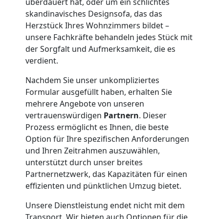
überdauert hat, oder um ein schlichtes
Wolfsberg
skandinavisches Designsofa, das das
Herzstück Ihres Wohnzimmers bildet –
unsere Fachkräfte behandeln jedes Stück mit
Klaviertransport
der Sorgfalt und Aufmerksamkeit, die es
verdient.
Wolfsberg
Nachdem Sie unser unkompliziertes
Formular ausgefüllt haben, erhalten Sie
Privatumzug
mehrere Angebote von unseren
vertrauenswürdigen
Partnern
. Dieser
Wolfsberg
Prozess ermöglicht es Ihnen, die beste
Option für Ihre spezifischen Anforderungen
und Ihren Zeitrahmen auszuwählen,
Tresortransport
unterstützt durch unser breites
Partnernetzwerk, das Kapazitäten für einen
in
effizienten und pünktlichen Umzug bietet.
Unsere Dienstleistung endet nicht mit dem
Wolfsberg
Transport. Wir bieten auch Optionen für die