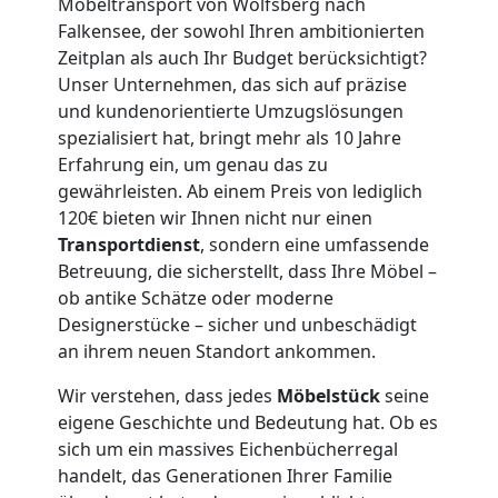
Wolfsberg
Möbeltransport von Wolfsberg nach
Falkensee, der sowohl Ihren ambitionierten
3
Zeitplan als auch Ihr Budget berücksichtigt?
Unser Unternehmen, das sich auf präzise
Mann
und kundenorientierte Umzugslösungen
spezialisiert hat, bringt mehr als 10 Jahre
Erfahrung ein, um genau das zu
+
gewährleisten. Ab einem Preis von lediglich
120€ bieten wir Ihnen nicht nur einen
LKW
Transportdienst
, sondern eine umfassende
Betreuung, die sicherstellt, dass Ihre Möbel –
ob antike Schätze oder moderne
Möbellift
Designerstücke – sicher und unbeschädigt
an ihrem neuen Standort ankommen.
Wolfsberg
Wir verstehen, dass jedes
Möbelstück
seine
eigene Geschichte und Bedeutung hat. Ob es
Übersiedlung
sich um ein massives Eichenbücherregal
handelt, das Generationen Ihrer Familie