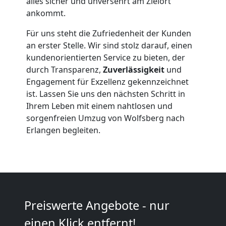
Wolfsberg
alles sicher und unversehrt am Zielort
ankommt.
Für uns steht die Zufriedenheit der Kunden
Beiladung
an erster Stelle. Wir sind stolz darauf, einen
kundenorientierten Service zu bieten, der
Wolfsberg
durch Transparenz,
Zuverlässigkeit
und
Engagement für Exzellenz gekennzeichnet
ist. Lassen Sie uns den nächsten Schritt in
Mini
Ihrem Leben mit einem nahtlosen und
sorgenfreien Umzug von Wolfsberg nach
Umzug
Erlangen begleiten.
Wolfsberg
Umzug
Preiswerte Angebote - nur
2
einen Klick entfernt!