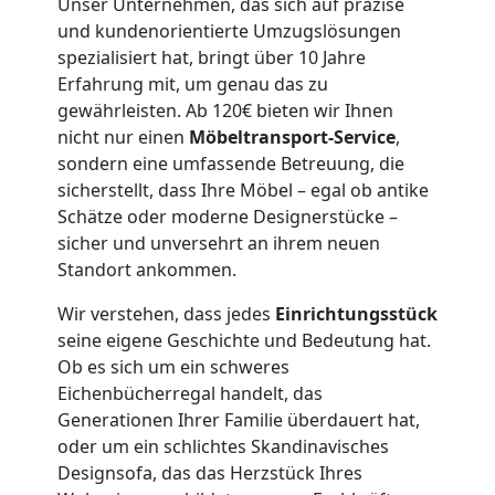
Wolfsberg
Unser Unternehmen, das sich auf präzise
und kundenorientierte Umzugslösungen
3
spezialisiert hat, bringt über 10 Jahre
Erfahrung mit, um genau das zu
Mann
gewährleisten. Ab 120€ bieten wir Ihnen
nicht nur einen
Möbeltransport-Service
,
sondern eine umfassende Betreuung, die
+
sicherstellt, dass Ihre Möbel – egal ob antike
Schätze oder moderne Designerstücke –
LKW
sicher und unversehrt an ihrem neuen
Standort ankommen.
Möbellift
Wir verstehen, dass jedes
Einrichtungsstück
seine eigene Geschichte und Bedeutung hat.
Wolfsberg
Ob es sich um ein schweres
Eichenbücherregal handelt, das
Generationen Ihrer Familie überdauert hat,
Übersiedlung
oder um ein schlichtes Skandinavisches
Designsofa, das das Herzstück Ihres