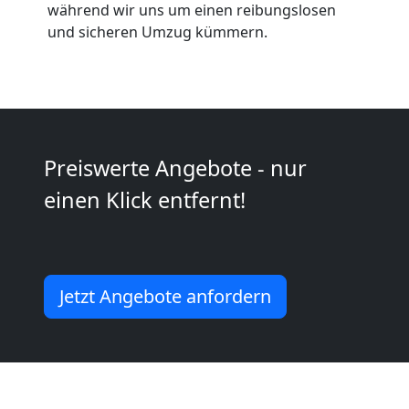
Umzüge
während wir uns um einen reibungslosen
und sicheren Umzug kümmern.
Wolfsberg
Vereinsumzug
Wolfsberg
Preiswerte Angebote - nur
einen Klick entfernt!
Anfrage
Möbeltransport
Jetzt Angebote anfordern
National
Möbeltransport