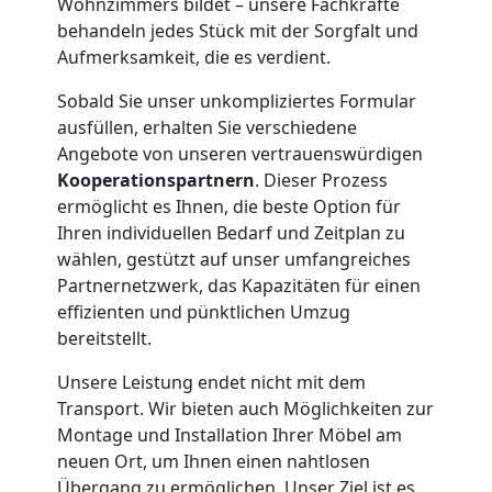
Wohnzimmers bildet – unsere Fachkräfte
Wolfsberg
behandeln jedes Stück mit der Sorgfalt und
Aufmerksamkeit, die es verdient.
Klaviertransport
Sobald Sie unser unkompliziertes Formular
ausfüllen, erhalten Sie verschiedene
Wolfsberg
Angebote von unseren vertrauenswürdigen
Kooperationspartnern
. Dieser Prozess
ermöglicht es Ihnen, die beste Option für
Privatumzug
Ihren individuellen Bedarf und Zeitplan zu
wählen, gestützt auf unser umfangreiches
Wolfsberg
Partnernetzwerk, das Kapazitäten für einen
effizienten und pünktlichen Umzug
bereitstellt.
Tresortransport
Unsere Leistung endet nicht mit dem
Transport. Wir bieten auch Möglichkeiten zur
in
Montage und Installation Ihrer Möbel am
neuen Ort, um Ihnen einen nahtlosen
Wolfsberg
Übergang zu ermöglichen. Unser Ziel ist es,