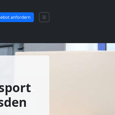
ebot anfordern
☰
sport
sden