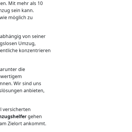
ten. Mit mehr als 10
mzug sein kann.
 wie möglich zu
abhängig von seiner
ungslosen Umzug,
sentliche konzentrieren
darunter die
chwertigem
nnen. Wir sind uns
slösungen anbieten,
l versicherten
zugshelfer
gehen
 am Zielort ankommt.