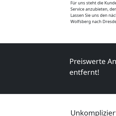
Für uns steht die Kunde
+
Service anzubieten, de
Lassen Sie uns den nä
LKW
Wolfsberg nach Dresde
Wolfsberg
Kunsttransport
Preiswerte An
Wolfsberg
entfernt!
Umzug
Wolfsberg
3
Unkomplizier