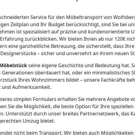
chneiderten Service für den Möbeltransport von Wolfsbe
gen Zeitplan und Ihr Budget berücksichtigt, sind Sie bei un
ehmen ist spezialisiert auf präzise und kundenorientiert
 Erfahrung zurückblicken. Wir bieten Ihnen ab nur 120€ nic
ern eine ganzheitliche Betreuung, die sicherstellt, dass Ihr
Designerstücke – sicher und unversehrt an ihrem neuen 
Möbelstück
seine eigene Geschichte und Bedeutung hat. S
 Generationen überdauert hat, oder ein minimalistisches 
rzstück Ihres Wohnzimmers bildet – unsere Fachkräfte beh
t und Aufmerksamkeit.
seres simplen Formulars erhalten Sie mehrere Angebote 
en Sie die Möglichkeit, die beste Option für Ihre speziell
en. Unterstützt durch unser breites Partnernetzwerk, das K
gerechten Umzug bietet.
endet nicht beim Transport. Wir bieten auch Möglichkeite