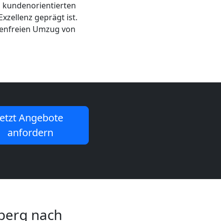
en kundenorientierten
zellenz geprägt ist.
rgenfreien Umzug von
Jetzt Angebote
anfordern
sberg nach