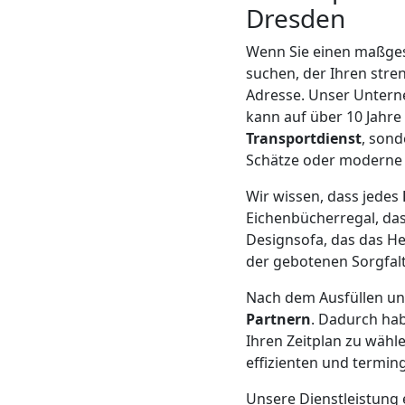
Dresden
Mann
Wenn Sie einen maßges
suchen, der Ihren stren
+
Adresse. Unser Untern
kann auf über 10 Jahre
LKW
Transportdienst
, sond
Schätze oder moderne 
Möbellift
Wir wissen, dass jedes
Eichenbücherregal, das
Wolfsberg
Designsofa, das das He
der gebotenen Sorgfal
Nach dem Ausfüllen un
Übersiedlung
Partnern
. Dadurch hab
Ihren Zeitplan zu wähl
Wolfsberg
effizienten und termin
Unsere Dienstleistung 