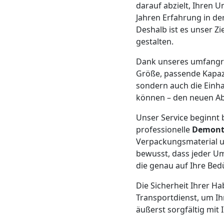
Beiladung
darauf abzielt, Ihren U
Jahren Erfahrung in de
Wolfsberg
Deshalb ist es unser Zi
gestalten.
Mini
Dank unseres umfang
Größe, passende Kapazi
sondern auch die Einha
Umzug
können – den neuen Ab
Wolfsberg
Unser Service beginnt 
professionelle
Demon
Verpackungsmaterial u
Umzug
bewusst, dass jeder U
die genau auf Ihre Bed
2
Die Sicherheit Ihrer Ha
Transportdienst, um Ih
Mann
äußerst sorgfältig mit