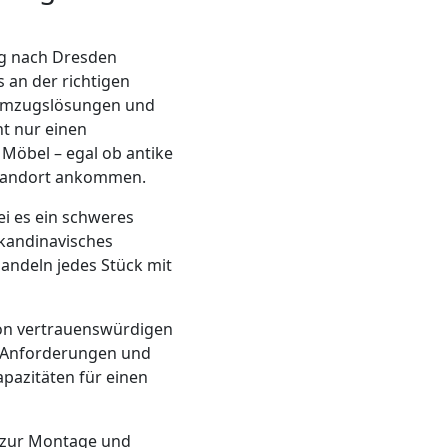
rg nach Dresden
s an der richtigen
e Umzugslösungen und
ht nur einen
e Möbel – egal ob antike
Standort ankommen.
ei es ein schweres
Skandinavisches
andeln jedes Stück mit
von vertrauenswürdigen
en Anforderungen und
apazitäten für einen
n zur Montage und