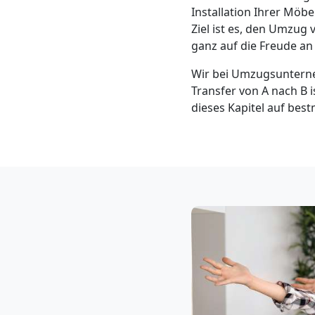
Klaviertransport
Installation Ihrer Mö
Ziel ist es, den Umzug
Wolfsberg
ganz auf die Freude a
Wir bei Umzugsunterne
Transfer von A nach B is
Privatumzug
dieses Kapitel auf bes
Wolfsberg
Tresortransport
in
Wolfsberg