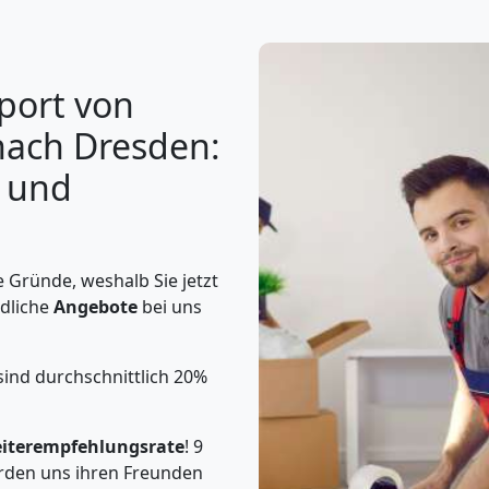
port von
nach Dresden:
n und
 Gründe, weshalb Sie jetzt
ndliche
Angebote
bei uns
ind durchschnittlich 20%
iterempfehlungsrate
! 9
rden uns ihren Freunden