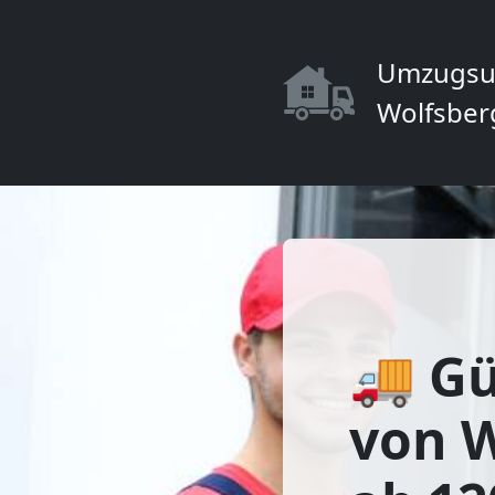
Umzugsu
Wolfsber
🚚 Gü
von W