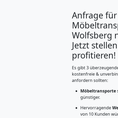
Anfrage für
Möbeltrans
Wolfsberg 
Jetzt stelle
profitieren!
Es gibt 3 überzeugende
Umzugshelfer
kostenfreie & unverbi
anfordern sollten:
Wolfsberg
Möbeltransporte
s
günstiger.
Möbeltaxi
Hervorragende
We
von 10 Kunden wü