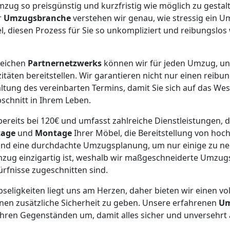
mzug so preisgünstig und kurzfristig wie möglich zu gestal
r
Umzugsbranche
verstehen wir genau, wie stressig ein U
el, diesen Prozess für Sie so unkompliziert und reibungslos
reichen
Partnernetzwerks
können wir für jeden Umzug, un
täten bereitstellen. Wir garantieren nicht nur einen reib
ltung des vereinbarten Termins, damit Sie sich auf das We
schnitt in Ihrem Leben.
bereits bei 120€ und umfasst zahlreiche Dienstleistungen, 
tage
und
Montage
Ihrer Möbel, die Bereitstellung von ho
nd eine durchdachte Umzugsplanung, um nur einige zu ne
mzug einzigartig ist, weshalb wir maßgeschneiderte Umzug
ürfnisse zugeschnitten sind.
bseligkeiten liegt uns am Herzen, daher bieten wir einen vol
nen zusätzliche Sicherheit zu geben. Unsere erfahrenen
Um
 Ihren Gegenständen um, damit alles sicher und unversehrt