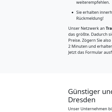
Wolfsberg
weiterempfehlen.
Sie erhalten inner
Rückmeldung!
Kleintransport
Unser Netzwerk an
Tr
Wolfsberg
das größte. Dadurch si
Preise. Zögern Sie also 
2 Minuten und erhalten
Möbelmontage
Jetzt das Formular ausf
Wolfsberg
Möbeltransport
Günstiger un
Wolfsberg
Dresden
Unser Unternehmen bi