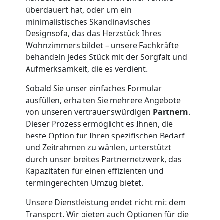
Übersiedlung
überdauert hat, oder um ein
minimalistisches Skandinavisches
Wolfsberg
Designsofa, das das Herzstück Ihres
Wohnzimmers bildet – unsere Fachkräfte
behandeln jedes Stück mit der Sorgfalt und
Klaviertransport
Aufmerksamkeit, die es verdient.
Wolfsberg
Sobald Sie unser einfaches Formular
ausfüllen, erhalten Sie mehrere Angebote
von unseren vertrauenswürdigen
Partnern
.
Privatumzug
Dieser Prozess ermöglicht es Ihnen, die
beste Option für Ihren spezifischen Bedarf
und Zeitrahmen zu wählen, unterstützt
Wolfsberg
durch unser breites Partnernetzwerk, das
Kapazitäten für einen effizienten und
Tresortransport
termingerechten Umzug bietet.
Unsere Dienstleistung endet nicht mit dem
in
Transport. Wir bieten auch Optionen für die