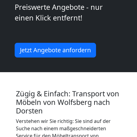
Preiswerte Angebote - nur
2
einen Klick entfernt!
Mann
+
Jetzt Angebote anfordern
LKW
Wolfsberg
Zügig & Einfach: Transport von
Kunsttransport
Möbeln von Wolfsberg nach
Dorsten
Wolfsberg
Verstehen wir Sie richtig: Sie sind auf der
Suche nach einem maßgeschneiderten
Umzug
Service für den Möbeltransport von