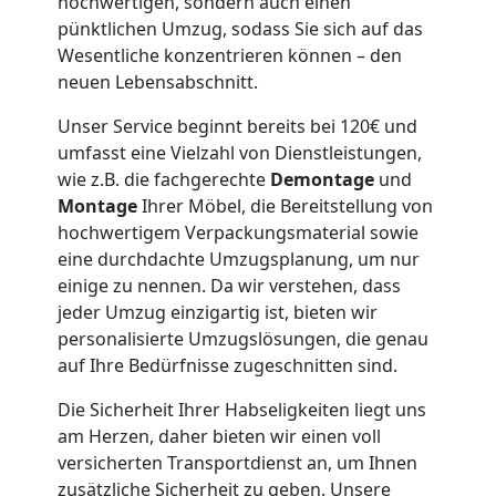
Wolfsberg
hochwertigen, sondern auch einen
pünktlichen Umzug, sodass Sie sich auf das
Wesentliche konzentrieren können – den
Möbeltaxi
neuen Lebensabschnitt.
Unser Service beginnt bereits bei 120€ und
Wolfsberg
umfasst eine Vielzahl von Dienstleistungen,
wie z.B. die fachgerechte
Demontage
und
Montage
Ihrer Möbel, die Bereitstellung von
Kleintransport
hochwertigem Verpackungsmaterial sowie
eine durchdachte Umzugsplanung, um nur
Wolfsberg
einige zu nennen. Da wir verstehen, dass
jeder Umzug einzigartig ist, bieten wir
personalisierte Umzugslösungen, die genau
Möbelmontage
auf Ihre Bedürfnisse zugeschnitten sind.
Wolfsberg
Die Sicherheit Ihrer Habseligkeiten liegt uns
am Herzen, daher bieten wir einen voll
versicherten Transportdienst an, um Ihnen
zusätzliche Sicherheit zu geben. Unsere