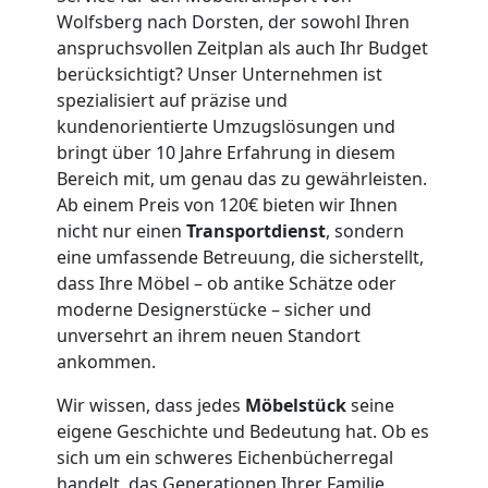
Wolfsberg nach Dorsten, der sowohl Ihren
Wolfsberg
anspruchsvollen Zeitplan als auch Ihr Budget
berücksichtigt? Unser Unternehmen ist
3
spezialisiert auf präzise und
kundenorientierte Umzugslösungen und
bringt über 10 Jahre Erfahrung in diesem
Mann
Bereich mit, um genau das zu gewährleisten.
Ab einem Preis von 120€ bieten wir Ihnen
+
nicht nur einen
Transportdienst
, sondern
eine umfassende Betreuung, die sicherstellt,
LKW
dass Ihre Möbel – ob antike Schätze oder
moderne Designerstücke – sicher und
unversehrt an ihrem neuen Standort
Möbellift
ankommen.
Wir wissen, dass jedes
Möbelstück
seine
Wolfsberg
eigene Geschichte und Bedeutung hat. Ob es
sich um ein schweres Eichenbücherregal
handelt, das Generationen Ihrer Familie