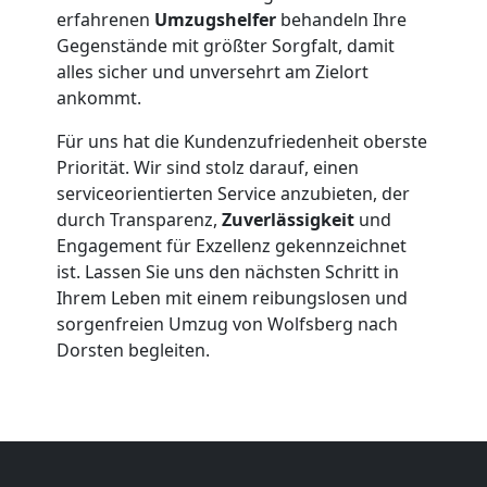
Möbeltransport
erfahrenen
Umzugshelfer
behandeln Ihre
Gegenstände mit größter Sorgfalt, damit
Wolfsberg
alles sicher und unversehrt am Zielort
ankommt.
Beiladung
Für uns hat die Kundenzufriedenheit oberste
Priorität. Wir sind stolz darauf, einen
Wolfsberg
serviceorientierten Service anzubieten, der
durch Transparenz,
Zuverlässigkeit
und
Engagement für Exzellenz gekennzeichnet
Mini
ist. Lassen Sie uns den nächsten Schritt in
Ihrem Leben mit einem reibungslosen und
Umzug
sorgenfreien Umzug von Wolfsberg nach
Dorsten begleiten.
Wolfsberg
Umzug