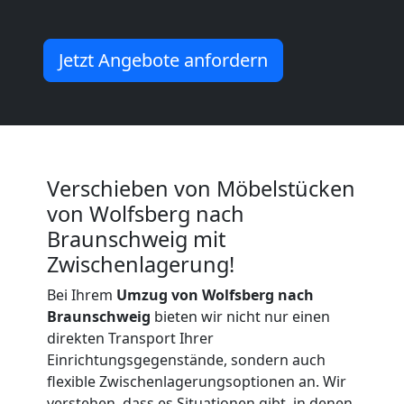
Möbeltransport
Jetzt Angebote anfordern
International
Beiladung
Verschieben von Möbelstücken
von Wolfsberg nach
National
Braunschweig mit
Zwischenlagerung!
Beiladung
Bei Ihrem
Umzug von Wolfsberg nach
Braunschweig
bieten wir nicht nur einen
International
direkten Transport Ihrer
Einrichtungsgegenstände, sondern auch
flexible Zwischenlagerungsoptionen an. Wir
Internationaler
verstehen, dass es Situationen gibt, in denen