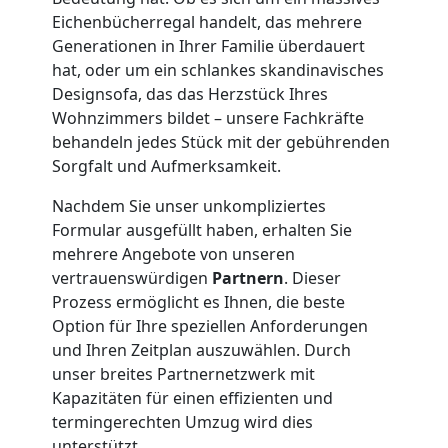
Eichenbücherregal handelt, das mehrere
Übersiedlung
Generationen in Ihrer Familie überdauert
hat, oder um ein schlankes skandinavisches
Wolfsberg
Designsofa, das das Herzstück Ihres
Wohnzimmers bildet – unsere Fachkräfte
behandeln jedes Stück mit der gebührenden
Klaviertransport
Sorgfalt und Aufmerksamkeit.
Wolfsberg
Nachdem Sie unser unkompliziertes
Formular ausgefüllt haben, erhalten Sie
mehrere Angebote von unseren
Privatumzug
vertrauenswürdigen
Partnern
. Dieser
Prozess ermöglicht es Ihnen, die beste
Option für Ihre speziellen Anforderungen
Wolfsberg
und Ihren Zeitplan auszuwählen. Durch
unser breites Partnernetzwerk mit
Kapazitäten für einen effizienten und
Tresortransport
termingerechten Umzug wird dies
unterstützt.