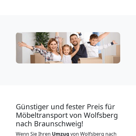
Wolfsberg
Firmenumzug
Wolfsberg
Büroumzug
Wolfsberg
Expressumzug
Günstiger und fester Preis für
Möbeltransport von Wolfsberg
Wolfsberg
nach Braunschweig!
Wenn Sie Ihren
Umzug
von Wolfsberg nach