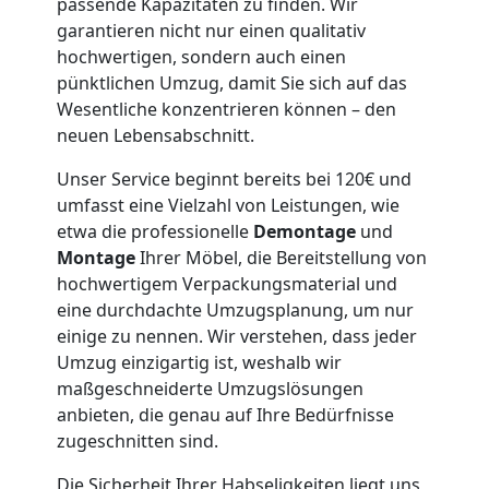
passende Kapazitäten zu finden. Wir
Wolfsberg
garantieren nicht nur einen qualitativ
hochwertigen, sondern auch einen
pünktlichen Umzug, damit Sie sich auf das
Möbeltaxi
Wesentliche konzentrieren können – den
neuen Lebensabschnitt.
Wolfsberg
Unser Service beginnt bereits bei 120€ und
umfasst eine Vielzahl von Leistungen, wie
etwa die professionelle
Demontage
und
Kleintransport
Montage
Ihrer Möbel, die Bereitstellung von
hochwertigem Verpackungsmaterial und
Wolfsberg
eine durchdachte Umzugsplanung, um nur
einige zu nennen. Wir verstehen, dass jeder
Umzug einzigartig ist, weshalb wir
Möbelmontage
maßgeschneiderte Umzugslösungen
anbieten, die genau auf Ihre Bedürfnisse
Wolfsberg
zugeschnitten sind.
Die Sicherheit Ihrer Habseligkeiten liegt uns