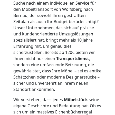
Wolfsberg
Suche nach einem individuellen Service für
den Möbeltransport von Wolfsberg nach
Bernau, der sowohl Ihren gestrafften
3
Zeitplan als auch Ihr Budget berücksichtigt?
Unser Unternehmen, das sich auf präzise
Mann
und kundenorientierte Umzugslösungen
spezialisiert hat, bringt mehr als 10 Jahre
+
Erfahrung mit, um genau dies
sicherzustellen. Bereits ab 120€ bieten wir
LKW
Ihnen nicht nur einen
Transportdienst
,
sondern eine umfassende Betreuung, die
gewährleistet, dass Ihre Möbel – sei es antike
Möbellift
Schätzchen oder moderne Designerstücke –
sicher und unversehrt an ihrem neuen
Standort ankommen.
Wolfsberg
Wir verstehen, dass jedes
Möbelstück
seine
eigene Geschichte und Bedeutung hat. Ob es
Übersiedlung
sich um ein massives Eichenbücherregal