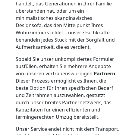
handelt, das Generationen in Ihrer Familie
Wolfsberg
überstanden hat, oder um ein
minimalistisches skandinavisches
Designsofa, das den Mittelpunkt Ihres
Klaviertransport
Wohnzimmers bildet – unsere Fachkräfte
behandeln jedes Stück mit der Sorgfalt und
Wolfsberg
Aufmerksamkeit, die es verdient.
Sobald Sie unser unkompliziertes Formular
ausfüllen, erhalten Sie mehrere Angebote
Privatumzug
von unseren vertrauenswürdigen
Partnern
.
Dieser Prozess ermöglicht es Ihnen, die
Wolfsberg
beste Option für Ihren spezifischen Bedarf
und Zeitrahmen auszuwählen, gestützt
durch unser breites Partnernetzwerk, das
Tresortransport
Kapazitäten für einen effizienten und
termingerechten Umzug bereitstellt.
in
Unser Service endet nicht mit dem Transport.