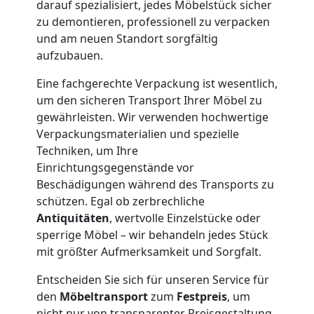
und
darauf spezialisiert, jedes Möbelstück sicher
zu demontieren, professionell zu verpacken
Lagerung
und am neuen Standort sorgfältig
aufzubauen.
Wolfsberg
Eine fachgerechte Verpackung ist wesentlich,
um den sicheren Transport Ihrer Möbel zu
gewährleisten. Wir verwenden hochwertige
Full-
Verpackungsmaterialien und spezielle
Techniken, um Ihre
Service-
Einrichtungsgegenstände vor
Beschädigungen während des Transports zu
Umzug
schützen. Egal ob zerbrechliche
Antiquitäten
, wertvolle Einzelstücke oder
Wolfsberg
sperrige Möbel – wir behandeln jedes Stück
mit größter Aufmerksamkeit und Sorgfalt.
Entscheiden Sie sich für unseren Service für
Qualitäts-
den
Möbeltransport
zum
Festpreis
, um
nicht nur von transparenter Preisgestaltung