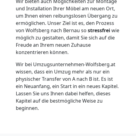
Wir bieten auch Möglichkeiten zur Montage
Wolfsberg
und Installation Ihrer Möbel am neuen Ort,
um Ihnen einen reibungslosen Übergang zu
Umzug
ermöglichen. Unser Ziel ist es, den Prozess
von Wolfsberg nach Bernau so
stressfrei
wie
möglich zu gestalten, damit Sie sich auf die
für
Freude an Ihrem neuen Zuhause
konzentrieren können.
Senioren
Wir bei Umzugsunternehmen-Wolfsberg.at
wissen, dass ein Umzug mehr als nur ein
in
physischer Transfer von A nach B ist. Es ist
ein Neuanfang, ein Start in ein neues Kapitel.
Wolfsberg
Lassen Sie uns Ihnen dabei helfen, dieses
Kapitel auf die bestmögliche Weise zu
beginnen.
Fernumzug
Wolfsberg