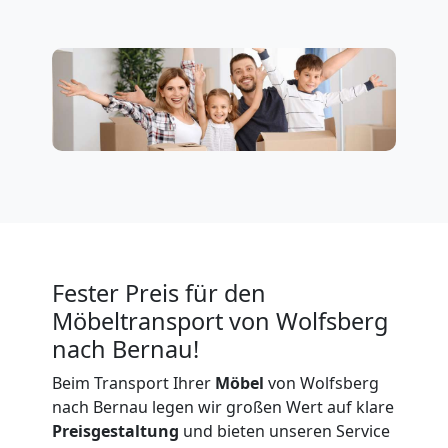
Firmenumzug
Wolfsberg
Büroumzug
Wolfsberg
Expressumzug
Fester Preis für den
Möbeltransport von Wolfsberg
Wolfsberg
nach Bernau!
Beim Transport Ihrer
Möbel
von Wolfsberg
nach Bernau legen wir großen Wert auf klare
Tragehilfe
Preisgestaltung
und bieten unseren Service