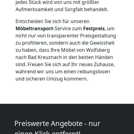
Qualitäts-
jedes Stück wird von uns mit größter
Aufmerksamkeit und Sorgfalt behandelt.
Umzüge
Entscheiden Sie sich für unseren
Möbeltransport
-Service zum
Festpreis
, um
Wolfsberg
nicht nur von transparenter Preisgestaltung
zu profitieren, sondern auch die Gewissheit
zu haben, dass Ihre Möbel von Wolfsberg
Vereinsumzug
nach Bad Kreuznach in den besten Händen
sind. Freuen Sie sich auf Ihr neues Zuhause,
Wolfsberg
während wir uns um einen reibungslosen
und sicheren Umzug kümmern.
Anfrage
Möbeltransport
Preiswerte Angebote - nur
National
einen Klick entfernt!