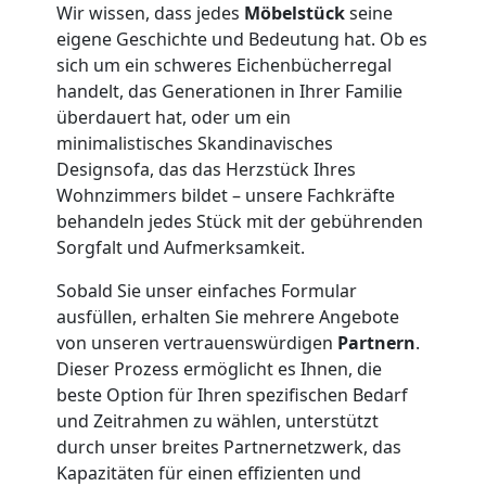
Übersiedlung
Wir wissen, dass jedes
Möbelstück
seine
eigene Geschichte und Bedeutung hat. Ob es
sich um ein schweres Eichenbücherregal
Wolfsberg
handelt, das Generationen in Ihrer Familie
überdauert hat, oder um ein
minimalistisches Skandinavisches
Klaviertransport
Designsofa, das das Herzstück Ihres
Wohnzimmers bildet – unsere Fachkräfte
Wolfsberg
behandeln jedes Stück mit der gebührenden
Sorgfalt und Aufmerksamkeit.
Privatumzug
Sobald Sie unser einfaches Formular
ausfüllen, erhalten Sie mehrere Angebote
Wolfsberg
von unseren vertrauenswürdigen
Partnern
.
Dieser Prozess ermöglicht es Ihnen, die
beste Option für Ihren spezifischen Bedarf
Tresortransport
und Zeitrahmen zu wählen, unterstützt
durch unser breites Partnernetzwerk, das
Kapazitäten für einen effizienten und