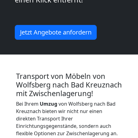
Möbeltransport
International
Jetzt Angebote anfordern
Beiladung
National
Transport von Möbeln von
Wolfsberg nach Bad Kreuznach
Beiladung
mit Zwischenlagerung!
Bei Ihrem
Umzug
von Wolfsberg nach Bad
International
Kreuznach bieten wir nicht nur einen
direkten Transport Ihrer
Einrichtungsgegenstände, sondern auch
Internationaler
flexible Optionen zur Zwischenlagerung an.