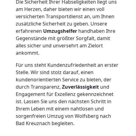
Möbeltransport
Die Sicherheit Ihrer Habseligkeiten liegt uns
am Herzen, daher bieten wir einen voll
Wolfsberg
versicherten Transportdienst an, um Ihnen
zusätzliche Sicherheit zu geben. Unsere
erfahrenen
Umzugshelfer
handhaben Ihre
Beiladung
Gegenstände mit größter Sorgfalt, damit
alles sicher und unversehrt am Zielort
ankommt.
Wolfsberg
Für uns steht Kundenzufriedenheit an erster
Stelle. Wir sind stolz darauf, einen
Mini
kundenorientierten Service zu bieten, der
durch Transparenz,
Zuverlässigkeit
und
Umzug
Engagement für Exzellenz gekennzeichnet
ist. Lassen Sie uns den nächsten Schritt in
Wolfsberg
Ihrem Leben mit einem nahtlosen und
sorgenfreien Umzug von Wolfsberg nach
Bad Kreuznach begleiten.
Umzug