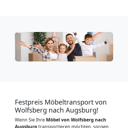
Firmenumzug
Wolfsberg
Büroumzug
Wolfsberg
Expressumzug
Wolfsberg
Festpreis Möbeltransport von
Wolfsberg nach Augsburg!
Tragehilfe
Wenn Sie Ihre
Möbel von Wolfsberg nach
Augsburg
transportieren möchten, sorgen