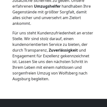
zusätzliche Sicherheit zu geben. Unsere
Wolfsberg
erfahrenen
Umzugshelfer
handhaben Ihre
Gegenstände mit größter Sorgfalt, damit
alles sicher und unversehrt am Zielort
Beiladung
ankommt.
Für uns steht Kundenzufriedenheit an erster
Wolfsberg
Stelle. Wir sind stolz darauf, einen
kundenorientierten Service zu bieten, der
durch Transparenz,
Zuverlässigkeit
und
Mini
Engagement für Exzellenz gekennzeichnet
ist. Lassen Sie uns den nächsten Schritt in
Umzug
Ihrem Leben mit einem nahtlosen und
sorgenfreien Umzug von Wolfsberg nach
Wolfsberg
Augsburg begleiten.
Umzug