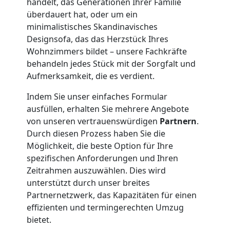
handelt, das Generationen Ihrer Familie
überdauert hat, oder um ein
Wolfsberg
minimalistisches Skandinavisches
Designsofa, das das Herzstück Ihres
Wohnzimmers bildet – unsere Fachkräfte
Klaviertransport
behandeln jedes Stück mit der Sorgfalt und
Aufmerksamkeit, die es verdient.
Wolfsberg
Indem Sie unser einfaches Formular
ausfüllen, erhalten Sie mehrere Angebote
Privatumzug
von unseren vertrauenswürdigen
Partnern
.
Durch diesen Prozess haben Sie die
Wolfsberg
Möglichkeit, die beste Option für Ihre
spezifischen Anforderungen und Ihren
Zeitrahmen auszuwählen. Dies wird
Tresortransport
unterstützt durch unser breites
Partnernetzwerk, das Kapazitäten für einen
in
effizienten und termingerechten Umzug
bietet.