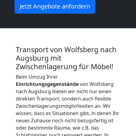
Möbeltransport
Jetzt Angebote anfordern
International
Beiladung
Transport von Wolfsberg nach
National
Augsburg mit
Zwischenlagerung für Möbel!
Beim Umzug Ihrer
Beiladung
Einrichtungsgegenstände
von Wolfsberg
nach Augsburg bieten wir nicht nur einen
International
direkten Transport, sondern auch flexible
Zwischenlagerungsmöglichkeiten an. Wir
wissen, dass es Situationen gibt, in denen Ihr
Internationaler
neues Zuhause noch nicht bezugsfertig ist
oder bestimmte Räume, wie z.B. das
Umzug
Schlafzimmer, noch renoviert werden. In