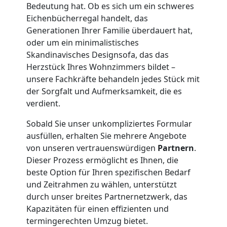
Übersiedlung
Bedeutung hat. Ob es sich um ein schweres
Eichenbücherregal handelt, das
Generationen Ihrer Familie überdauert hat,
Wolfsberg
oder um ein minimalistisches
Skandinavisches Designsofa, das das
Herzstück Ihres Wohnzimmers bildet –
Klaviertransport
unsere Fachkräfte behandeln jedes Stück mit
der Sorgfalt und Aufmerksamkeit, die es
Wolfsberg
verdient.
Sobald Sie unser unkompliziertes Formular
Privatumzug
ausfüllen, erhalten Sie mehrere Angebote
von unseren vertrauenswürdigen
Partnern
.
Wolfsberg
Dieser Prozess ermöglicht es Ihnen, die
beste Option für Ihren spezifischen Bedarf
und Zeitrahmen zu wählen, unterstützt
Tresortransport
durch unser breites Partnernetzwerk, das
Kapazitäten für einen effizienten und
in
termingerechten Umzug bietet.