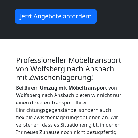
Möbeltransport
Jetzt Angebote anfordern
International
Beiladung
Professioneller Möbeltransport
National
von Wolfsberg nach Ansbach
mit Zwischenlagerung!
Bei Ihrem
Umzug mit Möbeltransport
von
Beiladung
Wolfsberg nach Ansbach bieten wir nicht nur
einen direkten Transport Ihrer
International
Einrichtungsgegenstände, sondern auch
flexible Zwischenlagerungsoptionen an. Wir
verstehen, dass es Situationen gibt, in denen
Internationaler
Ihr neues Zuhause noch nicht bezugsfertig