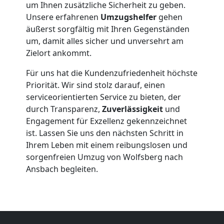
Möbeltransport
um Ihnen zusätzliche Sicherheit zu geben.
Unsere erfahrenen
Umzugshelfer
gehen
Wolfsberg
äußerst sorgfältig mit Ihren Gegenständen
um, damit alles sicher und unversehrt am
Zielort ankommt.
Beiladung
Für uns hat die Kundenzufriedenheit höchste
Priorität. Wir sind stolz darauf, einen
Wolfsberg
serviceorientierten Service zu bieten, der
durch Transparenz,
Zuverlässigkeit
und
Engagement für Exzellenz gekennzeichnet
Mini
ist. Lassen Sie uns den nächsten Schritt in
Ihrem Leben mit einem reibungslosen und
Umzug
sorgenfreien Umzug von Wolfsberg nach
Ansbach begleiten.
Wolfsberg
Umzug