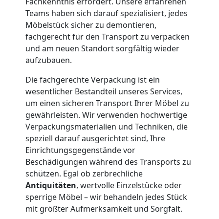
Fachkenntnis erfordert. Unsere erfahrenen
Teams haben sich darauf spezialisiert, jedes
und
Möbelstück sicher zu demontieren,
fachgerecht für den Transport zu verpacken
Lagerung
und am neuen Standort sorgfältig wieder
aufzubauen.
Wolfsberg
Die fachgerechte Verpackung ist ein
wesentlicher Bestandteil unseres Services,
Full-
um einen sicheren Transport Ihrer Möbel zu
gewährleisten. Wir verwenden hochwertige
Verpackungsmaterialien und Techniken, die
Service-
speziell darauf ausgerichtet sind, Ihre
Einrichtungsgegenstände vor
Umzug
Beschädigungen während des Transports zu
schützen. Egal ob zerbrechliche
Wolfsberg
Antiquitäten
, wertvolle Einzelstücke oder
sperrige Möbel – wir behandeln jedes Stück
mit größter Aufmerksamkeit und Sorgfalt.