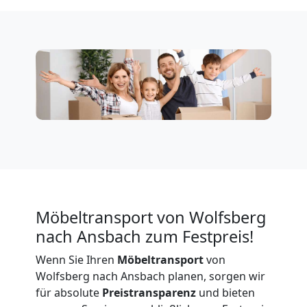
Wolfsberg
Firmenumzug
Wolfsberg
Büroumzug
Wolfsberg
Möbeltransport von Wolfsberg
Expressumzug
nach Ansbach zum Festpreis!
Wolfsberg
Wenn Sie Ihren
Möbeltransport
von
Wolfsberg nach Ansbach planen, sorgen wir
für absolute
Preistransparenz
und bieten