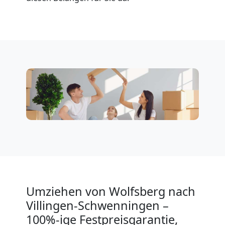
Wolfsberg
Klaviertransport
Wolfsberg
Privatumzug
Wolfsberg
Tresortransport
in
Umziehen von Wolfsberg nach
Villingen-Schwenningen –
Wolfsberg
100%-ige Festpreisgarantie,