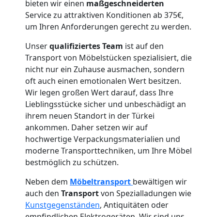
bieten wir einen
maßgeschneiderten
Service zu attraktiven Konditionen ab 375€,
Tragehilfe
um Ihren Anforderungen gerecht zu werden.
Unser
qualifiziertes Team
ist auf den
Wolfsberg
Transport von Möbelstücken spezialisiert, die
nicht nur ein Zuhause ausmachen, sondern
oft auch einen emotionalen Wert besitzen.
Kleiner
Wir legen großen Wert darauf, dass Ihre
Lieblingsstücke sicher und unbeschädigt an
Umzug
ihrem neuen Standort in der Türkei
ankommen. Daher setzen wir auf
Wolfsberg
hochwertige Verpackungsmaterialien und
moderne Transporttechniken, um Ihre Möbel
bestmöglich zu schützen.
Küchenumzug
Neben dem
Möbeltransport
bewältigen wir
auch den
Transport
von Spezialladungen wie
Wolfsberg
Kunstgegenständen
, Antiquitäten oder
empfindlichen Elektrogeräten. Wir sind uns