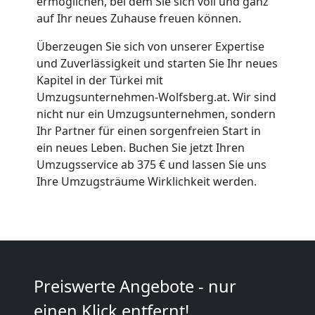
ermöglichen, bei dem Sie sich voll und ganz
auf Ihr neues Zuhause freuen können.
Möbeltransport
Überzeugen Sie sich von unserer Expertise
und Zuverlässigkeit und starten Sie Ihr neues
Wolfsberg
Kapitel in der Türkei mit
Umzugsunternehmen-Wolfsberg.at. Wir sind
nicht nur ein Umzugsunternehmen, sondern
Beiladung
Ihr Partner für einen sorgenfreien Start in
ein neues Leben. Buchen Sie jetzt Ihren
Wolfsberg
Umzugsservice ab 375 € und lassen Sie uns
Ihre Umzugsträume Wirklichkeit werden.
Mini
Umzug
Preiswerte Angebote - nur
Wolfsberg
einen Klick entfernt!