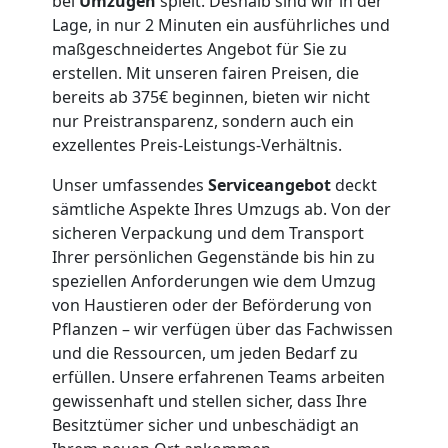
bei
Umzügen
spielt. Deshalb sind wir in der
Internationaler
Lage, in nur 2 Minuten ein ausführliches und
maßgeschneidertes Angebot für Sie zu
Umzug
erstellen. Mit unseren fairen Preisen, die
bereits ab 375€ beginnen, bieten wir nicht
nur Preistransparenz, sondern auch ein
Nationaler
exzellentes Preis-Leistungs-Verhältnis.
Unser umfassendes
Serviceangebot
deckt
Umzug
sämtliche Aspekte Ihres Umzugs ab. Von der
sicheren Verpackung und dem Transport
Ihrer persönlichen Gegenstände bis hin zu
speziellen Anforderungen wie dem Umzug
von Haustieren oder der Beförderung von
Pflanzen – wir verfügen über das Fachwissen
und die Ressourcen, um jeden Bedarf zu
erfüllen. Unsere erfahrenen Teams arbeiten
gewissenhaft und stellen sicher, dass Ihre
Besitztümer sicher und unbeschädigt an