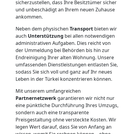
Wolfsberg
sicherzustellen, dass Ihre Besitztümer sicher
und unbeschädigt an Ihrem neuen Zuhause
ankommen.
Übersiedlung
Neben dem physischen
Transport
bieten wir
Wolfsberg
auch
Unterstützung
bei allen notwendigen
administrativen Aufgaben. Dies reicht von
der Ummeldung bei Behörden bis hin zur
Klaviertransport
Endreinigung Ihrer alten Wohnung. Unsere
umfassenden Dienstleistungen entlasten Sie,
Wolfsberg
sodass Sie sich voll und ganz auf Ihr neues
Leben in der Türkei konzentrieren können.
Mit unserem umfangreichen
Privatumzug
Partnernetzwerk
garantieren wir nicht nur
eine pünktliche Durchführung Ihres Umzugs,
Wolfsberg
sondern auch eine transparente
Preisgestaltung ohne versteckte Kosten. Wir
legen Wert darauf, dass Sie von Anfang an
Tresortransport
wissen, womit Sie rechnen können – ohne