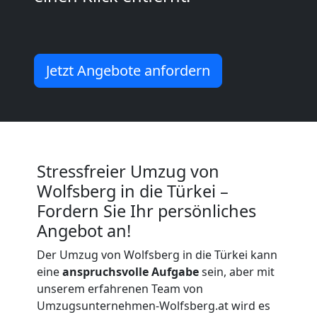
Umzug
2
Jetzt Angebote anfordern
Mann
+
Stressfreier Umzug von
LKW
Wolfsberg in die Türkei –
Fordern Sie Ihr persönliches
Wolfsberg
Angebot an!
Der Umzug von Wolfsberg in die Türkei kann
Kunsttransport
eine
anspruchsvolle Aufgabe
sein, aber mit
unserem erfahrenen Team von
Wolfsberg
Umzugsunternehmen-Wolfsberg.at wird es