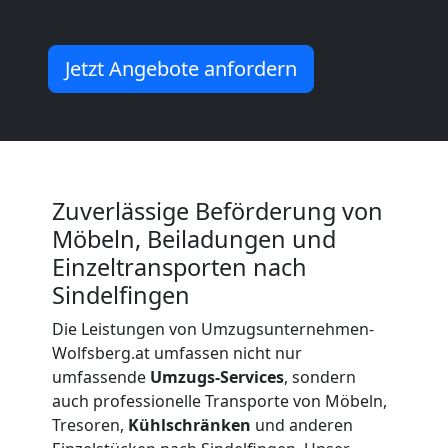
Kleiner
Jetzt Angebote anfordern
Umzug
Wolfsberg
Zuverlässige Beförderung von
Küchenumzug
Möbeln, Beiladungen und
Einzeltransporten nach
Wolfsberg
Sindelfingen
Die Leistungen von Umzugsunternehmen-
Umzug
Wolfsberg.at umfassen nicht nur
umfassende
Umzugs-Services
, sondern
und
auch professionelle Transporte von Möbeln,
Tresoren,
Kühlschränken
und anderen