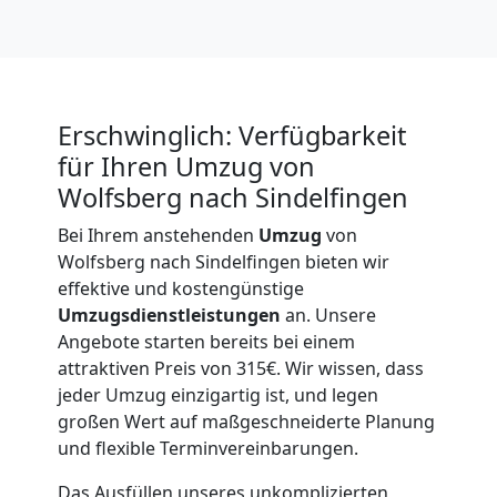
International
Beiladung
Erschwinglich: Verfügbarkeit
National
für Ihren Umzug von
Wolfsberg nach Sindelfingen
Beiladung
Bei Ihrem anstehenden
Umzug
von
Wolfsberg nach Sindelfingen bieten wir
effektive und kostengünstige
International
Umzugsdienstleistungen
an. Unsere
Angebote starten bereits bei einem
attraktiven Preis von 315€. Wir wissen, dass
Internationaler
jeder Umzug einzigartig ist, und legen
großen Wert auf maßgeschneiderte Planung
Umzug
und flexible Terminvereinbarungen.
Das Ausfüllen unseres unkomplizierten