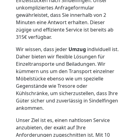
Einzelstücken nach Sindelfingen. Unser
Lagerung
unkompliziertes Anfrageformular
gewährleistet, dass Sie innerhalb von 2
Wolfsberg
Minuten eine Antwort erhalten. Dieser
zügige und effiziente Service ist bereits ab
315€ verfügbar.
Full-
Wir wissen, dass jeder
Umzug
individuell ist.
Service-
Daher bieten wir flexible Lösungen für
Einzeltransporte und Beiladungen. Wir
kümmern uns um den Transport einzelner
Umzug
Möbelstücke ebenso wie um spezielle
Gegenstände wie Tresore oder
Wolfsberg
Kühlschränke, um sicherzustellen, dass Ihre
Güter sicher und zuverlässig in Sindelfingen
ankommen.
Qualitäts-
Unser Ziel ist es, einen nahtlosen Service
Umzüge
anzubieten, der exakt auf Ihre
Anforderungen zugeschnitten ist. Mit 10