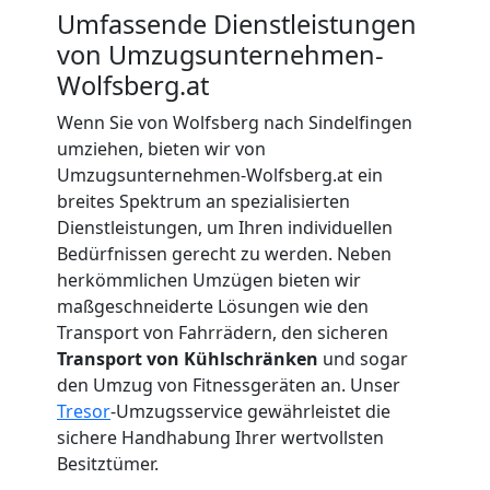
Umfassende Dienstleistungen
von Umzugsunternehmen-
Beiladung
Wolfsberg.at
Wolfsberg
Wenn Sie von Wolfsberg nach Sindelfingen
umziehen, bieten wir von
Umzugsunternehmen-Wolfsberg.at ein
Mini
breites Spektrum an spezialisierten
Dienstleistungen, um Ihren individuellen
Umzug
Bedürfnissen gerecht zu werden. Neben
herkömmlichen Umzügen bieten wir
Wolfsberg
maßgeschneiderte Lösungen wie den
Transport von Fahrrädern, den sicheren
Transport von Kühlschränken
und sogar
Umzug
den Umzug von Fitnessgeräten an. Unser
Tresor
-Umzugsservice gewährleistet die
sichere Handhabung Ihrer wertvollsten
2
Besitztümer.