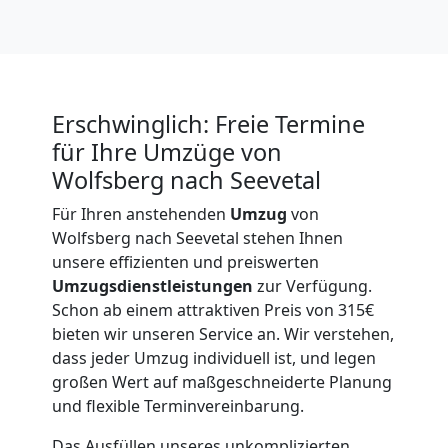
International
Beiladung
Erschwinglich: Freie Termine
National
für Ihre Umzüge von
Wolfsberg nach Seevetal
Beiladung
Für Ihren anstehenden
Umzug
von
Wolfsberg nach Seevetal stehen Ihnen
unsere effizienten und preiswerten
International
Umzugsdienstleistungen
zur Verfügung.
Schon ab einem attraktiven Preis von 315€
Internationaler
bieten wir unseren Service an. Wir verstehen,
dass jeder Umzug individuell ist, und legen
großen Wert auf maßgeschneiderte Planung
Umzug
und flexible Terminvereinbarung.
Das Ausfüllen unseres unkomplizierten