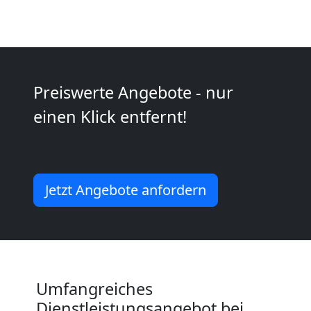
Möbeltaxi
Wolfsberg
Kleintransport
Preiswerte Angebote - nur
einen Klick entfernt!
Wolfsberg
Möbelmontage
Jetzt Angebote anfordern
Wolfsberg
Möbeltransport
Umfangreiches
Wolfsberg
Dienstleistungsangebot bei