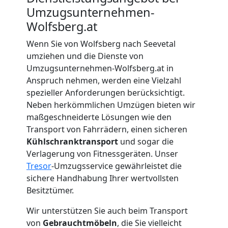
Umzugsunternehmen-
Beiladung
Wolfsberg.at
Wenn Sie von Wolfsberg nach Seevetal
Wolfsberg
umziehen und die Dienste von
Umzugsunternehmen-Wolfsberg.at in
Anspruch nehmen, werden eine Vielzahl
Mini
spezieller Anforderungen berücksichtigt.
Neben herkömmlichen Umzügen bieten wir
Umzug
maßgeschneiderte Lösungen wie den
Transport von Fahrrädern, einen sicheren
Wolfsberg
Kühlschranktransport
und sogar die
Verlagerung von Fitnessgeräten. Unser
Tresor
-Umzugsservice gewährleistet die
Umzug
sichere Handhabung Ihrer wertvollsten
Besitztümer.
2
Wir unterstützen Sie auch beim Transport
von
Gebrauchtmöbeln
, die Sie vielleicht