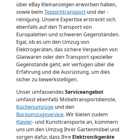
Mann
über eBay Kleinanzeigen erworben haben,
sowie beim
Teppichtransport
und der -
+
reinigung. Unsere Expertise erstreckt sich
ebenfalls auf den Transport von
Europaletten und schweren Gegenständen.
LKW
Egal, ob es um den Umzug von
Elektrogeräten, das sichere Verpacken von
Wolfsberg
Glaswaren oder den Transport spezieller
Gegenstände geht, wir verfügen über die
Erfahrung und die Ausrüstung, um dies
Kunsttransport
sicher zu bewerkstelligen.
Wolfsberg
Unser umfassendes
Serviceangebot
umfasst ebenfalls Möbeltransportdienste,
Küchenumzüge
und den
Umzug
Büroumzugsservice
. Wir bieten zudem
Klavier
- und Kunsttransporte an, kümmern
uns um den Umzug Ihrer Gartenmöbel und
Wolfsberg
sorgen dafür, dass Ihre
Elektronikgeräte