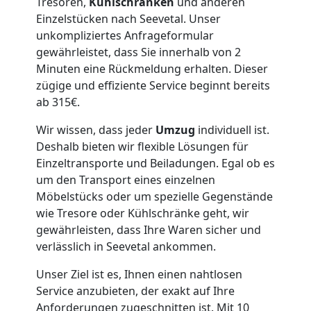
Tresoren,
Kühlschränken
und anderen
Lagerung
Einzelstücken nach Seevetal. Unser
unkompliziertes Anfrageformular
Wolfsberg
gewährleistet, dass Sie innerhalb von 2
Minuten eine Rückmeldung erhalten. Dieser
zügige und effiziente Service beginnt bereits
Full-
ab 315€.
Service-
Wir wissen, dass jeder
Umzug
individuell ist.
Deshalb bieten wir flexible Lösungen für
Einzeltransporte und Beiladungen. Egal ob es
Umzug
um den Transport eines einzelnen
Möbelstücks oder um spezielle Gegenstände
Wolfsberg
wie Tresore oder Kühlschränke geht, wir
gewährleisten, dass Ihre Waren sicher und
verlässlich in Seevetal ankommen.
Qualitäts-
Unser Ziel ist es, Ihnen einen nahtlosen
Umzüge
Service anzubieten, der exakt auf Ihre
Anforderungen zugeschnitten ist. Mit 10