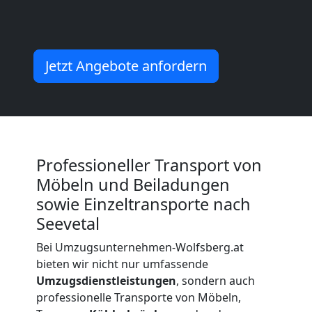
Kleiner
Jetzt Angebote anfordern
Umzug
Wolfsberg
Küchenumzug
Professioneller Transport von
Möbeln und Beiladungen
Wolfsberg
sowie Einzeltransporte nach
Seevetal
Umzug
Bei Umzugsunternehmen-Wolfsberg.at
bieten wir nicht nur umfassende
und
Umzugsdienstleistungen
, sondern auch
professionelle Transporte von Möbeln,