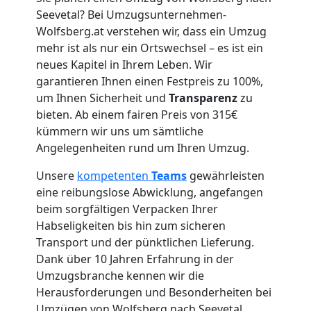
Seevetal? Bei Umzugsunternehmen-
Umzug
Wolfsberg.at verstehen wir, dass ein Umzug
mehr ist als nur ein Ortswechsel – es ist ein
für
neues Kapitel in Ihrem Leben. Wir
garantieren Ihnen einen Festpreis zu 100%,
Senioren
um Ihnen Sicherheit und
Transparenz
zu
bieten. Ab einem fairen Preis von 315€
kümmern wir uns um sämtliche
in
Angelegenheiten rund um Ihren Umzug.
Wolfsberg
Unsere
kompetenten
Teams
gewährleisten
eine reibungslose Abwicklung, angefangen
beim sorgfältigen Verpacken Ihrer
Fernumzug
Habseligkeiten bis hin zum sicheren
Transport und der pünktlichen Lieferung.
Wolfsberg
Dank über 10 Jahren Erfahrung in der
Umzugsbranche kennen wir die
Herausforderungen und Besonderheiten bei
Umzügen von Wolfsberg nach Seevetal.