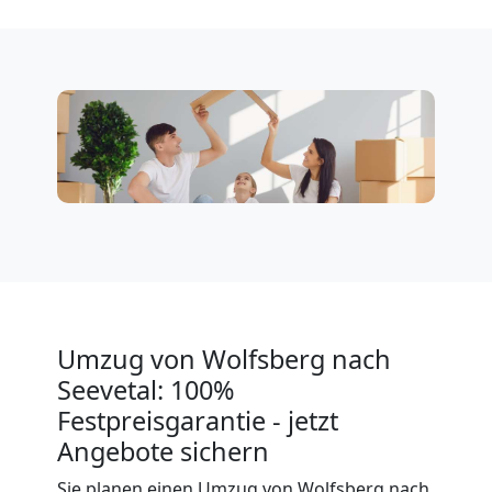
Klaviertransport
Wolfsberg
Privatumzug
Wolfsberg
Tresortransport
Umzug von Wolfsberg nach
Seevetal: 100%
in
Festpreisgarantie - jetzt
Angebote sichern
Wolfsberg
Sie planen einen Umzug von Wolfsberg nach