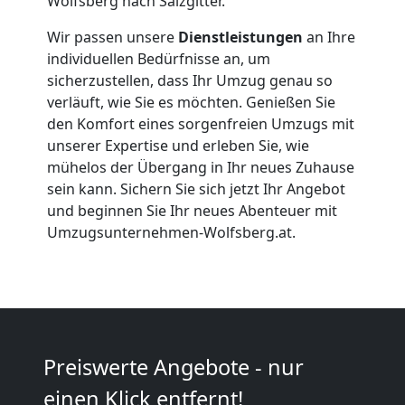
Firmenumzug
Wolfsberg nach Salzgitter.
Wir passen unsere
Dienstleistungen
an Ihre
Wolfsberg
individuellen Bedürfnisse an, um
sicherzustellen, dass Ihr Umzug genau so
verläuft, wie Sie es möchten. Genießen Sie
Büroumzug
den Komfort eines sorgenfreien Umzugs mit
unserer Expertise und erleben Sie, wie
Wolfsberg
mühelos der Übergang in Ihr neues Zuhause
sein kann. Sichern Sie sich jetzt Ihr Angebot
und beginnen Sie Ihr neues Abenteuer mit
Expressumzug
Umzugsunternehmen-Wolfsberg.at.
Wolfsberg
Tragehilfe
Preiswerte Angebote - nur
Wolfsberg
einen Klick entfernt!