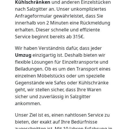
Lagerung
Kühlschränken
und anderen Einzelstücken
nach Salzgitter an. Unser unkompliziertes
Wolfsberg
Anfrageformular gewährleistet, dass Sie
innerhalb von 2 Minuten eine Rückmeldung
erhalten. Dieser schnelle und effiziente
Full-
Service beginnt bereits ab 315€.
Wir haben Verständnis dafür, dass jeder
Service-
Umzug
einzigartig ist. Deshalb bieten wir
flexible Lösungen für Einzeltransporte und
Umzug
Beiladungen. Ob es um den Transport eines
einzelnen Möbelstücks oder um spezielle
Wolfsberg
Gegenstände wie Safes oder Kühlschränke
geht, wir stellen sicher, dass Ihre Waren
sicher und zuverlässig in Salzgitter
Qualitäts-
ankommen.
Unser Ziel ist es, einen nahtlosen Service zu
Umzüge
bieten, der exakt auf Ihre Bedürfnisse
zugeschnitten ist. Mit 10 Jahren Erfahrung in