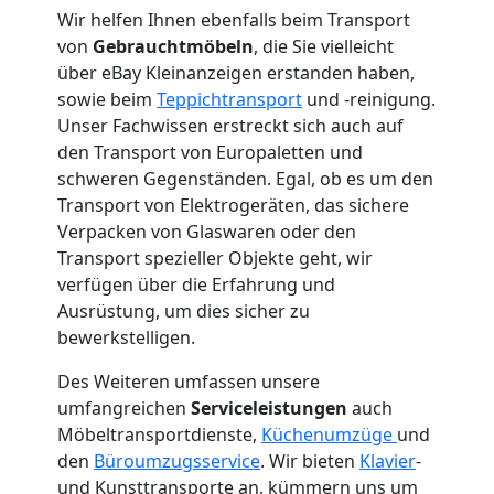
Mann
Wir helfen Ihnen ebenfalls beim Transport
von
Gebrauchtmöbeln
, die Sie vielleicht
+
über eBay Kleinanzeigen erstanden haben,
sowie beim
Teppichtransport
und -reinigung.
LKW
Unser Fachwissen erstreckt sich auch auf
den Transport von Europaletten und
schweren Gegenständen. Egal, ob es um den
Wolfsberg
Transport von Elektrogeräten, das sichere
Verpacken von Glaswaren oder den
Kunsttransport
Transport spezieller Objekte geht, wir
verfügen über die Erfahrung und
Ausrüstung, um dies sicher zu
Wolfsberg
bewerkstelligen.
Des Weiteren umfassen unsere
Umzug
umfangreichen
Serviceleistungen
auch
Möbeltransportdienste,
Küchenumzüge
und
Wolfsberg
den
Büroumzugsservice
. Wir bieten
Klavier
-
und Kunsttransporte an, kümmern uns um