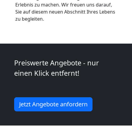
Möbeltaxi
Erlebnis zu machen. Wir freuen uns darauf,
Sie auf diesem neuen Abschnitt Ihres Lebens
Wolfsberg
zu begleiten.
Kleintransport
Wolfsberg
Preiswerte Angebote - nur
Möbelmontage
einen Klick entfernt!
Wolfsberg
Jetzt Angebote anfordern
Möbeltransport
Wolfsberg