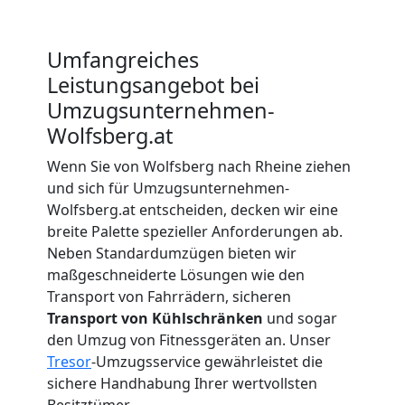
Wolfsberg
Umfangreiches
Beiladung
Leistungsangebot bei
Umzugsunternehmen-
Wolfsberg
Wolfsberg.at
Wenn Sie von Wolfsberg nach Rheine ziehen
Mini
und sich für Umzugsunternehmen-
Wolfsberg.at entscheiden, decken wir eine
breite Palette spezieller Anforderungen ab.
Umzug
Neben Standardumzügen bieten wir
maßgeschneiderte Lösungen wie den
Wolfsberg
Transport von Fahrrädern, sicheren
Transport von Kühlschränken
und sogar
den Umzug von Fitnessgeräten an. Unser
Umzug
Tresor
-Umzugsservice gewährleistet die
sichere Handhabung Ihrer wertvollsten
Besitztümer.