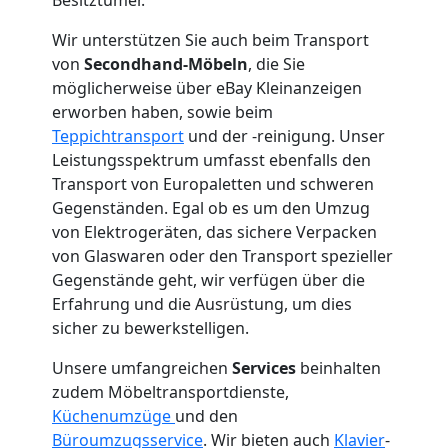
2
Wir unterstützen Sie auch beim Transport
Mann
von
Secondhand-Möbeln
, die Sie
möglicherweise über eBay Kleinanzeigen
+
erworben haben, sowie beim
Teppichtransport
und der -reinigung. Unser
LKW
Leistungsspektrum umfasst ebenfalls den
Transport von Europaletten und schweren
Wolfsberg
Gegenständen. Egal ob es um den Umzug
von Elektrogeräten, das sichere Verpacken
von Glaswaren oder den Transport spezieller
Kunsttransport
Gegenstände geht, wir verfügen über die
Erfahrung und die Ausrüstung, um dies
sicher zu bewerkstelligen.
Wolfsberg
Unsere umfangreichen
Services
beinhalten
zudem Möbeltransportdienste,
Umzug
Küchenumzüge
und den
Büroumzugsservice
. Wir bieten auch
Klavier
-