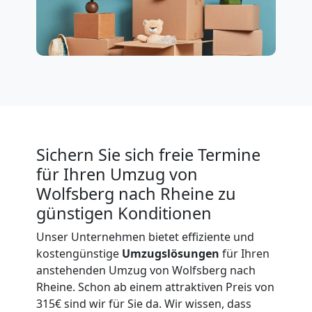
Möbeltransport
International
Beiladung
National
Sichern Sie sich freie Termine
für Ihren Umzug von
Beiladung
Wolfsberg nach Rheine zu
International
günstigen Konditionen
Unser Unternehmen bietet effiziente und
kostengünstige
Umzugslösungen
für Ihren
Internationaler
anstehenden Umzug von Wolfsberg nach
Rheine. Schon ab einem attraktiven Preis von
Umzug
315€ sind wir für Sie da. Wir wissen, dass