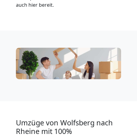
auch hier bereit.
Wolfsberg
Klaviertransport
Wolfsberg
Privatumzug
Wolfsberg
Tresortransport
in
Umzüge von Wolfsberg nach
Rheine mit 100%