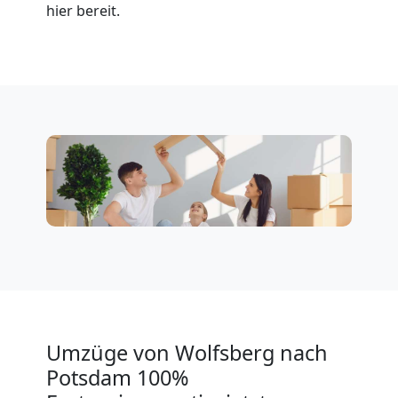
hier bereit.
Klaviertransport
Wolfsberg
Privatumzug
Wolfsberg
Tresortransport
in
Umzüge von Wolfsberg nach
Wolfsberg
Potsdam 100%