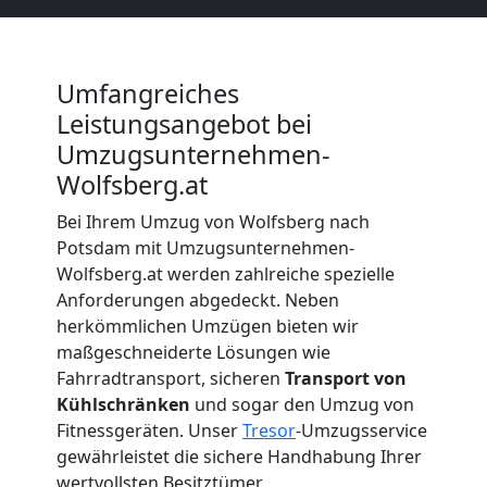
Beiladung
Umfangreiches
Wolfsberg
Leistungsangebot bei
Umzugsunternehmen-
Wolfsberg.at
Mini
Bei Ihrem Umzug von Wolfsberg nach
Umzug
Potsdam mit Umzugsunternehmen-
Wolfsberg.at werden zahlreiche spezielle
Anforderungen abgedeckt. Neben
Wolfsberg
herkömmlichen Umzügen bieten wir
maßgeschneiderte Lösungen wie
Umzug
Fahrradtransport, sicheren
Transport von
Kühlschränken
und sogar den Umzug von
Fitnessgeräten. Unser
Tresor
-Umzugsservice
2
gewährleistet die sichere Handhabung Ihrer
wertvollsten Besitztümer.