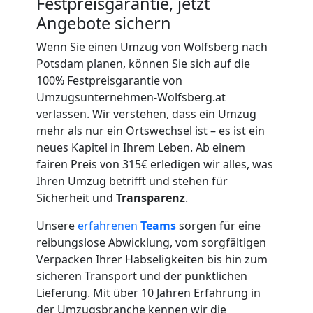
Festpreisgarantie, jetzt
Angebote sichern
Umzug
Wenn Sie einen Umzug von Wolfsberg nach
für
Potsdam planen, können Sie sich auf die
100% Festpreisgarantie von
Umzugsunternehmen-Wolfsberg.at
Senioren
verlassen. Wir verstehen, dass ein Umzug
mehr als nur ein Ortswechsel ist – es ist ein
in
neues Kapitel in Ihrem Leben. Ab einem
fairen Preis von 315€ erledigen wir alles, was
Wolfsberg
Ihren Umzug betrifft und stehen für
Sicherheit und
Transparenz
.
Fernumzug
Unsere
erfahrenen
Teams
sorgen für eine
reibungslose Abwicklung, vom sorgfältigen
Verpacken Ihrer Habseligkeiten bis hin zum
Wolfsberg
sicheren Transport und der pünktlichen
Lieferung. Mit über 10 Jahren Erfahrung in
der Umzugsbranche kennen wir die