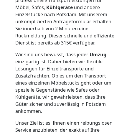
professionelle Transportleistungen für
Lagerung
Möbel, Safes,
Kühlgeräte
und andere
Einzelstücke nach Potsdam. Mit unserem
Wolfsberg
unkomplizierten Anfrageformular erhalten
Sie innerhalb von 2 Minuten eine
Rückmeldung. Dieser schnelle und effiziente
Full-
Dienst ist bereits ab 315€ verfügbar.
Service-
Wir sind uns bewusst, dass jeder
Umzug
einzigartig ist. Daher bieten wir flexible
Lösungen für Einzeltransporte und
Umzug
Zusatzfrachten. Ob es um den Transport
eines einzelnen Möbelstücks geht oder um
Wolfsberg
spezielle Gegenstände wie Safes oder
Kühlgeräte, wir gewährleisten, dass Ihre
Güter sicher und zuverlässig in Potsdam
Qualitäts-
ankommen.
Umzüge
Unser Ziel ist es, Ihnen einen reibungslosen
Service anzubieten, der exakt auf Ihre