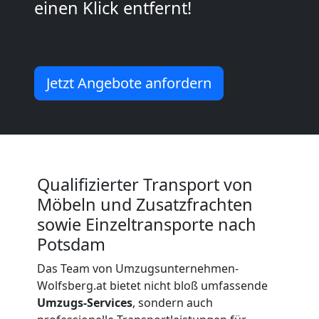
einen Klick entfernt!
Kleiner
Umzug
Jetzt Angebote anfordern
Wolfsberg
Küchenumzug
Qualifizierter Transport von
Wolfsberg
Möbeln und Zusatzfrachten
sowie Einzeltransporte nach
Potsdam
Umzug
Das Team von Umzugsunternehmen-
und
Wolfsberg.at bietet nicht bloß umfassende
Umzugs-Services
, sondern auch