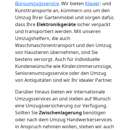
Büroumzugsservice
. Wir bieten
Klavier
- und
3
Kunsttransporte an, kümmern uns um den
Umzug Ihrer Gartenmöbel und sorgen dafür,
Mann
dass Ihre
Elektronikgeräte
sicher verpackt
und transportiert werden. Mit unseren
+
Umzugshelfern, die auch
Waschmaschinentransport und den Umzug
von Haustieren übernehmen, sind Sie
LKW
bestens versorgt. Auch für individuelle
Kundenwünsche wie Kinderzimmerumzüge,
Seniorenumzugsservice oder den Umzug
Möbellift
von Antiquitäten sind wir Ihr idealer Partner.
Wolfsberg
Darüber hinaus bieten wir internationale
Umzugsservices an und stellen auf Wunsch
eine Umzugsversicherung zur Verfügung.
Übersiedlung
Sollten Sie
Zwischenlagerung
benötigen
oder nach dem Umzug Handwerkerservices
Wolfsberg
in Anspruch nehmen wollen, stehen wir auch