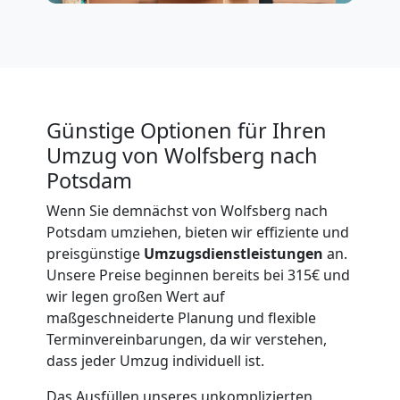
International
Beiladung
National
Günstige Optionen für Ihren
Umzug von Wolfsberg nach
Potsdam
Beiladung
Wenn Sie demnächst von Wolfsberg nach
Potsdam umziehen, bieten wir effiziente und
International
preisgünstige
Umzugsdienstleistungen
an.
Unsere Preise beginnen bereits bei 315€ und
wir legen großen Wert auf
Internationaler
maßgeschneiderte Planung und flexible
Terminvereinbarungen, da wir verstehen,
Umzug
dass jeder Umzug individuell ist.
Das Ausfüllen unseres unkomplizierten