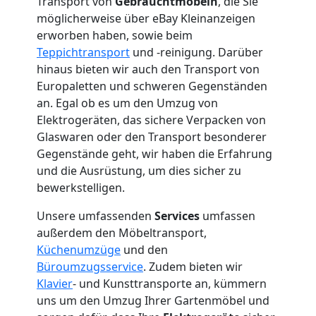
Mann
Transport von
Gebrauchtmöbeln
, die Sie
möglicherweise über eBay Kleinanzeigen
erworben haben, sowie beim
+
Teppichtransport
und -reinigung. Darüber
hinaus bieten wir auch den Transport von
LKW
Europaletten und schweren Gegenständen
an. Egal ob es um den Umzug von
Wolfsberg
Elektrogeräten, das sichere Verpacken von
Glaswaren oder den Transport besonderer
Gegenstände geht, wir haben die Erfahrung
Kunsttransport
und die Ausrüstung, um dies sicher zu
bewerkstelligen.
Wolfsberg
Unsere umfassenden
Services
umfassen
außerdem den Möbeltransport,
Umzug
Küchenumzüge
und den
Büroumzugsservice
. Zudem bieten wir
Klavier
- und Kunsttransporte an, kümmern
Wolfsberg
uns um den Umzug Ihrer Gartenmöbel und