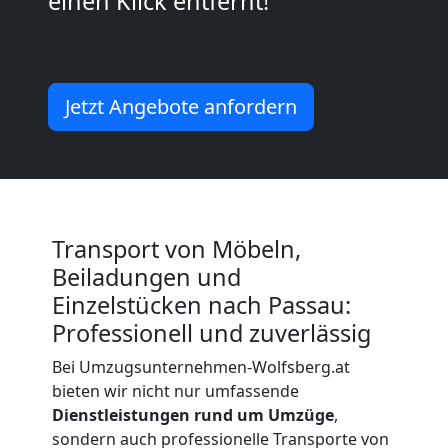
einen Klick entfernt!
Kleiner
Umzug
Jetzt Angebote anfordern
Wolfsberg
Küchenumzug
Transport von Möbeln,
Wolfsberg
Beiladungen und
Einzelstücken nach Passau:
Professionell und zuverlässig
Umzug
Bei Umzugsunternehmen-Wolfsberg.at
und
bieten wir nicht nur umfassende
Dienstleistungen rund um Umzüge
,
sondern auch professionelle Transporte von