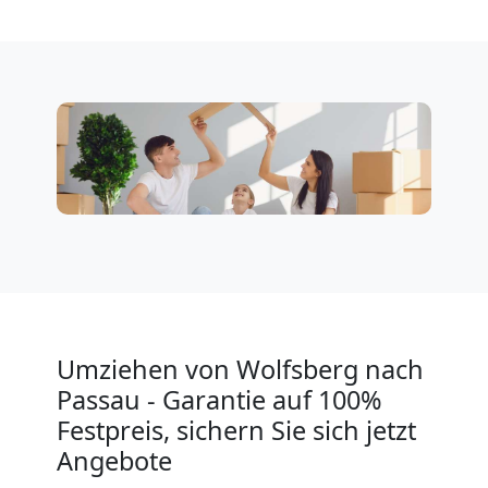
Klaviertransport
Wolfsberg
Privatumzug
Wolfsberg
Tresortransport
Umziehen von Wolfsberg nach
in
Passau - Garantie auf 100%
Festpreis, sichern Sie sich jetzt
Wolfsberg
Angebote