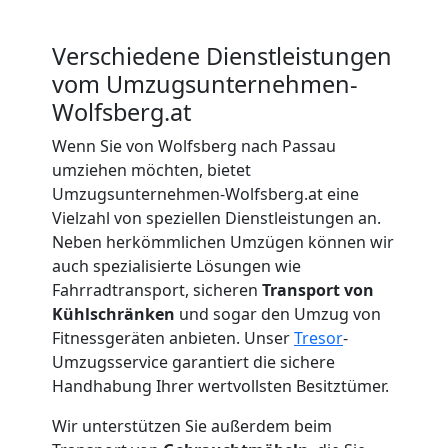
Beiladung
Verschiedene Dienstleistungen
vom Umzugsunternehmen-
Wolfsberg
Wolfsberg.at
Wenn Sie von Wolfsberg nach Passau
Mini
umziehen möchten, bietet
Umzugsunternehmen-Wolfsberg.at eine
Umzug
Vielzahl von speziellen Dienstleistungen an.
Neben herkömmlichen Umzügen können wir
auch spezialisierte Lösungen wie
Wolfsberg
Fahrradtransport, sicheren
Transport von
Kühlschränken
und sogar den Umzug von
Umzug
Fitnessgeräten anbieten. Unser
Tresor
-
Umzugsservice garantiert die sichere
Handhabung Ihrer wertvollsten Besitztümer.
2
Wir unterstützen Sie außerdem beim