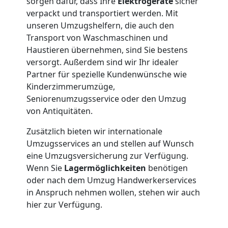
sorgen dafür, dass Ihre
Elektrogeräte
sicher
3
verpackt und transportiert werden. Mit
unseren Umzugshelfern, die auch den
Mann
Transport von Waschmaschinen und
Haustieren übernehmen, sind Sie bestens
+
versorgt. Außerdem sind wir Ihr idealer
Partner für spezielle Kundenwünsche wie
Kinderzimmerumzüge,
LKW
Seniorenumzugsservice oder den Umzug
von Antiquitäten.
Möbellift
Zusätzlich bieten wir internationale
Umzugsservices an und stellen auf Wunsch
Wolfsberg
eine Umzugsversicherung zur Verfügung.
Wenn Sie
Lagermöglichkeiten
benötigen
oder nach dem Umzug Handwerkerservices
Übersiedlung
in Anspruch nehmen wollen, stehen wir auch
hier zur Verfügung.
Wolfsberg