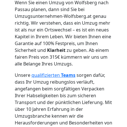
Wenn Sie einen Umzug von Wolfsberg nach
Umzug
Passau planen, dann sind Sie bei
Umzugsunternehmen-Wolfsberg.at genau
für
richtig. Wir verstehen, dass ein Umzug mehr
ist als nur ein Ortswechsel – es ist ein neues
Kapitel in Ihrem Leben. Wir bieten Ihnen eine
Senioren
Garantie auf 100% Festpreis, um Ihnen
Sicherheit und
Klarheit
zu geben. Ab einem
in
fairen Preis von 315€ kümmern wir uns um
alle Belange Ihres Umzugs.
Wolfsberg
Unsere
qualifizierten
Teams
sorgen dafür,
dass Ihr Umzug reibungslos verläuft,
Fernumzug
angefangen beim sorgfältigen Verpacken
Ihrer Habseligkeiten bis zum sicheren
Transport und der pünktlichen Lieferung. Mit
Wolfsberg
über 10 Jahren Erfahrung in der
Umzugsbranche kennen wir die
Herausforderungen und Besonderheiten von
Firmenumzug