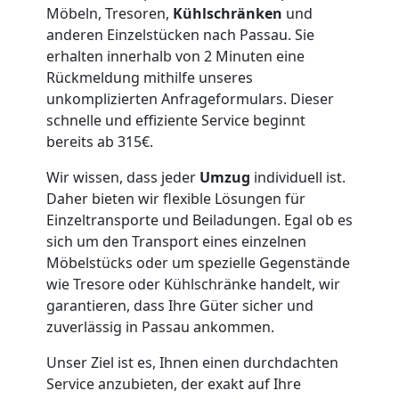
Lagerung
Möbeln, Tresoren,
Kühlschränken
und
anderen Einzelstücken nach Passau. Sie
Wolfsberg
erhalten innerhalb von 2 Minuten eine
Rückmeldung mithilfe unseres
unkomplizierten Anfrageformulars. Dieser
Full-
schnelle und effiziente Service beginnt
bereits ab 315€.
Service-
Wir wissen, dass jeder
Umzug
individuell ist.
Daher bieten wir flexible Lösungen für
Umzug
Einzeltransporte und Beiladungen. Egal ob es
sich um den Transport eines einzelnen
Wolfsberg
Möbelstücks oder um spezielle Gegenstände
wie Tresore oder Kühlschränke handelt, wir
garantieren, dass Ihre Güter sicher und
Qualitäts-
zuverlässig in Passau ankommen.
Umzüge
Unser Ziel ist es, Ihnen einen durchdachten
Service anzubieten, der exakt auf Ihre