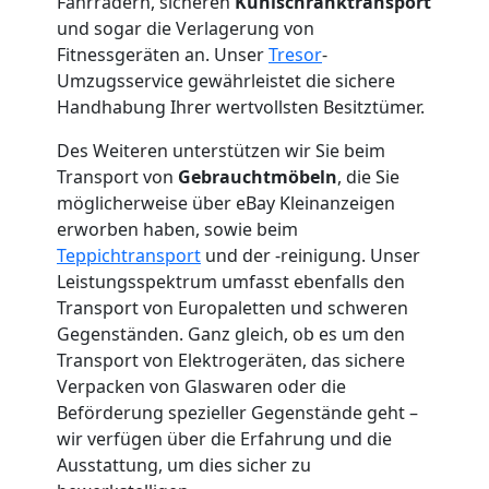
Fahrrädern, sicheren
Kühlschranktransport
und sogar die Verlagerung von
Mann
Fitnessgeräten an. Unser
Tresor
-
Umzugsservice gewährleistet die sichere
+
Handhabung Ihrer wertvollsten Besitztümer.
Des Weiteren unterstützen wir Sie beim
LKW
Transport von
Gebrauchtmöbeln
, die Sie
möglicherweise über eBay Kleinanzeigen
Wolfsberg
erworben haben, sowie beim
Teppichtransport
und der -reinigung. Unser
Leistungsspektrum umfasst ebenfalls den
Kunsttransport
Transport von Europaletten und schweren
Gegenständen. Ganz gleich, ob es um den
Wolfsberg
Transport von Elektrogeräten, das sichere
Verpacken von Glaswaren oder die
Beförderung spezieller Gegenstände geht –
Umzug
wir verfügen über die Erfahrung und die
Ausstattung, um dies sicher zu