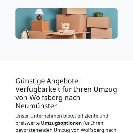
Möbeltransport
International
Beiladung
National
Beiladung
Günstige Angebote:
Verfügbarkeit für Ihren Umzug
International
von Wolfsberg nach
Neumünster
Internationaler
Unser Unternehmen bietet effiziente und
preiswerte
Umzugsoptionen
für Ihren
Umzug
bevorstehenden Umzug von Wolfsberg nach