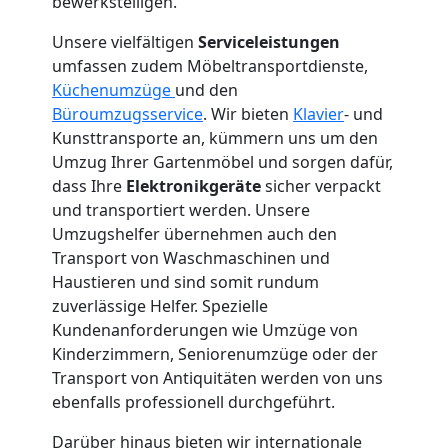
Wolfsberg
bewerkstelligen.
Unsere vielfältigen
Serviceleistungen
3
umfassen zudem Möbeltransportdienste,
Küchenumzüge
und den
Mann
Büroumzugsservice
. Wir bieten
Klavier
- und
Kunsttransporte an, kümmern uns um den
Umzug Ihrer Gartenmöbel und sorgen dafür,
+
dass Ihre
Elektronikgeräte
sicher verpackt
und transportiert werden. Unsere
LKW
Umzugshelfer übernehmen auch den
Transport von Waschmaschinen und
Haustieren und sind somit rundum
Möbellift
zuverlässige Helfer. Spezielle
Kundenanforderungen wie Umzüge von
Wolfsberg
Kinderzimmern, Seniorenumzüge oder der
Transport von Antiquitäten werden von uns
ebenfalls professionell durchgeführt.
Übersiedlung
Darüber hinaus bieten wir internationale