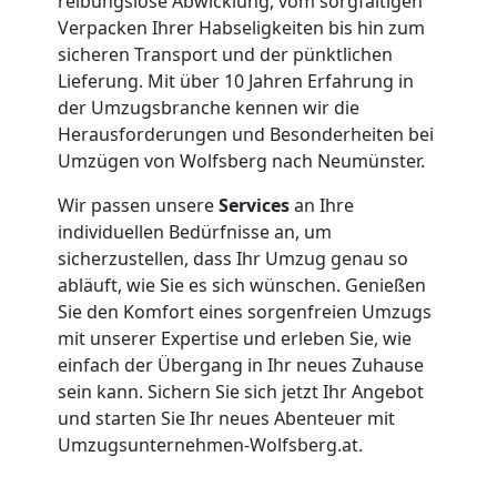
reibungslose Abwicklung, vom sorgfältigen
Verpacken Ihrer Habseligkeiten bis hin zum
Firmenumzug
sicheren Transport und der pünktlichen
Lieferung. Mit über 10 Jahren Erfahrung in
Wolfsberg
der Umzugsbranche kennen wir die
Herausforderungen und Besonderheiten bei
Umzügen von Wolfsberg nach Neumünster.
Büroumzug
Wir passen unsere
Services
an Ihre
Wolfsberg
individuellen Bedürfnisse an, um
sicherzustellen, dass Ihr Umzug genau so
abläuft, wie Sie es sich wünschen. Genießen
Expressumzug
Sie den Komfort eines sorgenfreien Umzugs
mit unserer Expertise und erleben Sie, wie
einfach der Übergang in Ihr neues Zuhause
Wolfsberg
sein kann. Sichern Sie sich jetzt Ihr Angebot
und starten Sie Ihr neues Abenteuer mit
Tragehilfe
Umzugsunternehmen-Wolfsberg.at.