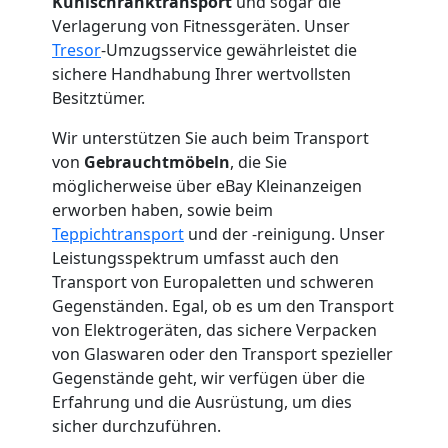
Kühlschranktransport
und sogar die
Mann
Verlagerung von Fitnessgeräten. Unser
Tresor
-Umzugsservice gewährleistet die
sichere Handhabung Ihrer wertvollsten
+
Besitztümer.
LKW
Wir unterstützen Sie auch beim Transport
von
Gebrauchtmöbeln
, die Sie
Wolfsberg
möglicherweise über eBay Kleinanzeigen
erworben haben, sowie beim
Teppichtransport
und der -reinigung. Unser
Kunsttransport
Leistungsspektrum umfasst auch den
Transport von Europaletten und schweren
Gegenständen. Egal, ob es um den Transport
Wolfsberg
von Elektrogeräten, das sichere Verpacken
von Glaswaren oder den Transport spezieller
Umzug
Gegenstände geht, wir verfügen über die
Erfahrung und die Ausrüstung, um dies
sicher durchzuführen.
Wolfsberg