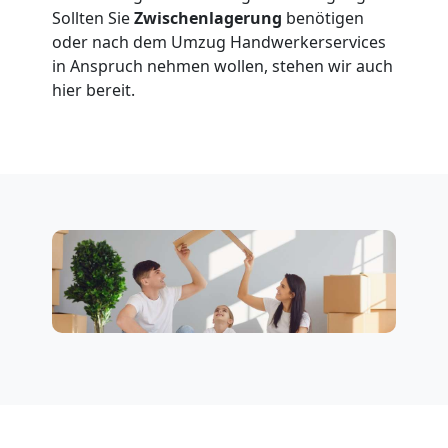
Wolfsberg
Sollten Sie
Zwischenlagerung
benötigen
oder nach dem Umzug Handwerkerservices
in Anspruch nehmen wollen, stehen wir auch
Klaviertransport
hier bereit.
Wolfsberg
Privatumzug
Wolfsberg
Tresortransport
in
Wolfsberg