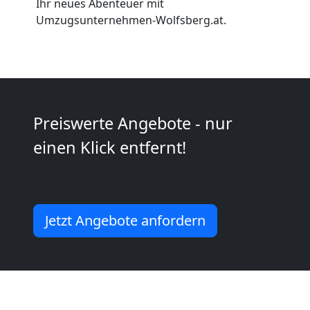
Wolfsberg
Ihr neues Abenteuer mit
Umzugsunternehmen-Wolfsberg.at.
Kleiner
Umzug
Wolfsberg
Preiswerte Angebote - nur
einen Klick entfernt!
Küchenumzug
Wolfsberg
Jetzt Angebote anfordern
Umzug
und