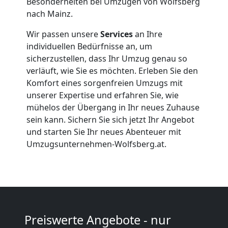
Besonderheiten bei Umzügen von Wolfsberg
nach Mainz.
Wolfsberg
Wir passen unsere
Services
an Ihre
individuellen Bedürfnisse an, um
Büroumzug
sicherzustellen, dass Ihr Umzug genau so
verläuft, wie Sie es möchten. Erleben Sie den
Wolfsberg
Komfort eines sorgenfreien Umzugs mit
unserer Expertise und erfahren Sie, wie
mühelos der Übergang in Ihr neues Zuhause
Expressumzug
sein kann. Sichern Sie sich jetzt Ihr Angebot
und starten Sie Ihr neues Abenteuer mit
Umzugsunternehmen-Wolfsberg.at.
Wolfsberg
Tragehilfe
Wolfsberg
Preiswerte Angebote - nur