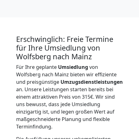
International
Beiladung
Erschwinglich: Freie Termine
National
für Ihre Umsiedlung von
Wolfsberg nach Mainz
Beiladung
Für Ihre geplante
Umsiedlung
von
Wolfsberg nach Mainz bieten wir effiziente
International
und preisgünstige
Umzugsdienstleistungen
an. Unsere Leistungen starten bereits bei
einem attraktiven Preis von 315€. Wir sind
Internationaler
uns bewusst, dass jede Umsiedlung
einzigartig ist, und legen großen Wert auf
Umzug
maßgeschneiderte Planung und flexible
Terminfindung.
Die Ausfüllung unseres unkomplizierten