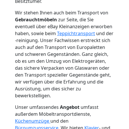
Mann
Besitztümer.
Wir stehen Ihnen auch beim Transport von
+
Gebrauchtmöbeln
zur Seite, die Sie
eventuell über eBay Kleinanzeigen erworben
LKW
haben, sowie beim
Teppichtransport
und der
-reinigung. Unser Fachwissen erstreckt sich
Wolfsberg
auch auf den Transport von Europaletten
und schweren Gegenständen. Ganz gleich,
ob es um den Umzug von Elektrogeräten,
Kunsttransport
das sichere Verpacken von Glaswaren oder
den Transport spezieller Gegenstände geht,
Wolfsberg
wir verfügen über die Erfahrung und die
Ausrüstung, um dies sicher zu
bewerkstelligen.
Umzug
Unser umfassendes
Angebot
umfasst
außerdem Möbeltransportdienste,
Wolfsberg
Küchenumzüge
und den
Büroumzugsservice
. Wir bieten
Klavier
- und