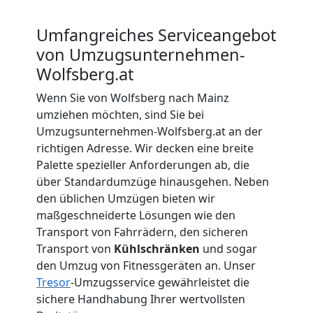
Beiladung
Umfangreiches Serviceangebot
von Umzugsunternehmen-
Wolfsberg
Wolfsberg.at
Wenn Sie von Wolfsberg nach Mainz
Mini
umziehen möchten, sind Sie bei
Umzugsunternehmen-Wolfsberg.at an der
Umzug
richtigen Adresse. Wir decken eine breite
Palette spezieller Anforderungen ab, die
über Standardumzüge hinausgehen. Neben
Wolfsberg
den üblichen Umzügen bieten wir
maßgeschneiderte Lösungen wie den
Transport von Fahrrädern, den sicheren
Umzug
Transport von
Kühlschränken
und sogar
den Umzug von Fitnessgeräten an. Unser
2
Tresor
-Umzugsservice gewährleistet die
sichere Handhabung Ihrer wertvollsten