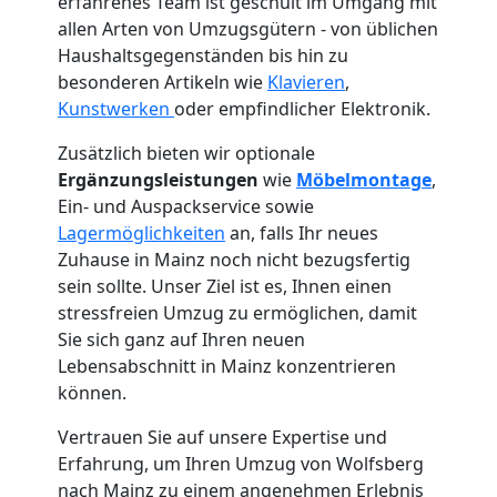
erfahrenes Team ist geschult im Umgang mit
allen Arten von Umzugsgütern - von üblichen
Haushaltsgegenständen bis hin zu
besonderen Artikeln wie
Klavieren
,
Kunstwerken
oder empfindlicher Elektronik.
Zusätzlich bieten wir optionale
Ergänzungsleistungen
wie
Möbelmontage
,
Ein- und Auspackservice sowie
Lagermöglichkeiten
an, falls Ihr neues
Zuhause in Mainz noch nicht bezugsfertig
sein sollte. Unser Ziel ist es, Ihnen einen
stressfreien Umzug zu ermöglichen, damit
Sie sich ganz auf Ihren neuen
Umzugshelfer
Lebensabschnitt in Mainz konzentrieren
können.
Wolfsberg
Vertrauen Sie auf unsere Expertise und
Erfahrung, um Ihren Umzug von Wolfsberg
Möbeltaxi
nach Mainz zu einem angenehmen Erlebnis