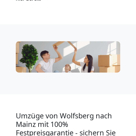
Klaviertransport
Wolfsberg
Privatumzug
Wolfsberg
Tresortransport
in
Umzüge von Wolfsberg nach
Wolfsberg
Mainz mit 100%
Festpreisgarantie - sichern Sie