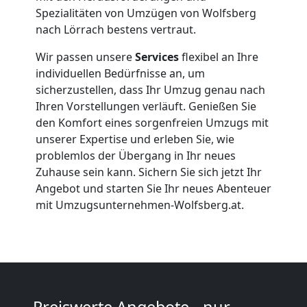
Spezialitäten von Umzügen von Wolfsberg
Wolfsberg
nach Lörrach bestens vertraut.
Wir passen unsere
Services
flexibel an Ihre
Büroumzug
individuellen Bedürfnisse an, um
sicherzustellen, dass Ihr Umzug genau nach
Ihren Vorstellungen verläuft. Genießen Sie
Wolfsberg
den Komfort eines sorgenfreien Umzugs mit
unserer Expertise und erleben Sie, wie
problemlos der Übergang in Ihr neues
Expressumzug
Zuhause sein kann. Sichern Sie sich jetzt Ihr
Angebot und starten Sie Ihr neues Abenteuer
Wolfsberg
mit Umzugsunternehmen-Wolfsberg.at.
Tragehilfe
Wolfsberg
Preiswerte Angebote - nur