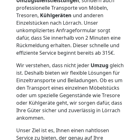
Lagerung
Umzugsdienstleistungen
, sondern auch
professionelle Transporte von Möbeln,
Wolfsberg
Tresoren,
Kühlgeräten
und anderen
Einzelstücken nach Lörrach. Unser
unkompliziertes Anfrageformular sorgt
Full-
dafür, dass Sie innerhalb von 2 Minuten eine
Rückmeldung erhalten. Dieser schnelle und
effiziente Service beginnt bereits ab 315€.
Service-
Wir verstehen, dass nicht jeder
Umzug
gleich
Umzug
ist. Deshalb bieten wir flexible Lösungen für
Einzeltransporte und Beiladungen. Ob es um
Wolfsberg
den Transport eines einzelnen Möbelstücks
oder um spezielle Gegenstände wie Tresore
oder Kühlgeräte geht, wir sorgen dafür, dass
Qualitäts-
Ihre Güter sicher und zuverlässig in Lörrach
ankommen.
Umzüge
Unser Ziel ist es, Ihnen einen nahtlosen
Service zu bieten, der genau auf Ihre