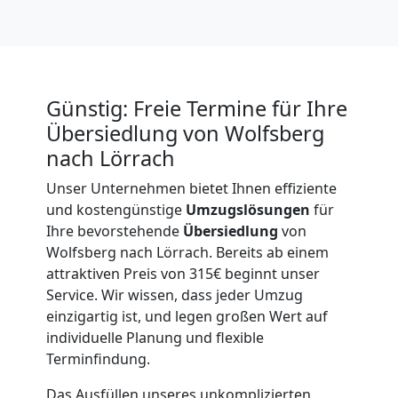
International
Beiladung
Günstig: Freie Termine für Ihre
National
Übersiedlung von Wolfsberg
nach Lörrach
Beiladung
Unser Unternehmen bietet Ihnen effiziente
und kostengünstige
Umzugslösungen
für
International
Ihre bevorstehende
Übersiedlung
von
Wolfsberg nach Lörrach. Bereits ab einem
attraktiven Preis von 315€ beginnt unser
Internationaler
Service. Wir wissen, dass jeder Umzug
einzigartig ist, und legen großen Wert auf
Umzug
individuelle Planung und flexible
Terminfindung.
Das Ausfüllen unseres unkomplizierten