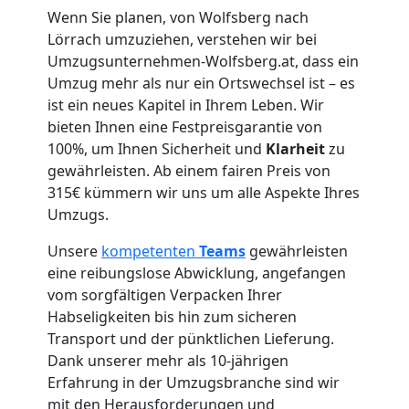
Wenn Sie planen, von Wolfsberg nach
Umzug
Lörrach umzuziehen, verstehen wir bei
Umzugsunternehmen-Wolfsberg.at, dass ein
für
Umzug mehr als nur ein Ortswechsel ist – es
ist ein neues Kapitel in Ihrem Leben. Wir
Senioren
bieten Ihnen eine Festpreisgarantie von
100%, um Ihnen Sicherheit und
Klarheit
zu
in
gewährleisten. Ab einem fairen Preis von
315€ kümmern wir uns um alle Aspekte Ihres
Umzugs.
Wolfsberg
Unsere
kompetenten
Teams
gewährleisten
eine reibungslose Abwicklung, angefangen
Fernumzug
vom sorgfältigen Verpacken Ihrer
Habseligkeiten bis hin zum sicheren
Wolfsberg
Transport und der pünktlichen Lieferung.
Dank unserer mehr als 10-jährigen
Erfahrung in der Umzugsbranche sind wir
Firmenumzug
mit den Herausforderungen und