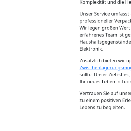
Beiladung
Komplexität und die H
Unser Service umfasst 
Wolfsberg
professioneller Verpac
Wir legen großen Wert 
erfahrenes Team ist ge
Mini
Haushaltsgegenständen 
Elektronik.
Umzug
Zusätzlich bieten wir o
Wolfsberg
Zwischenlagerungsmög
sollte. Unser Ziel ist 
Ihr neues Leben in Le
Umzug
Vertrauen Sie auf uns
zu einem positiven Erl
2
Lebens zu begleiten.
Mann