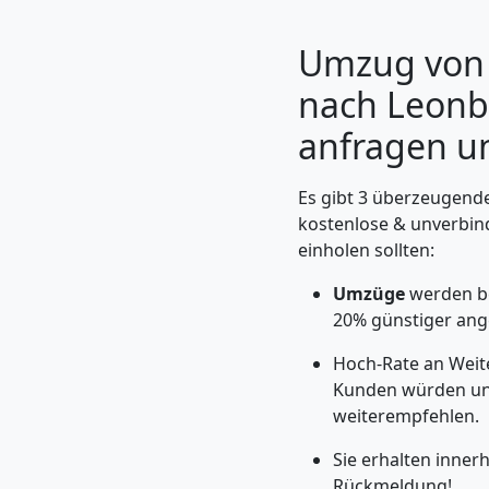
Umzug von 
nach Leonbe
anfragen u
Es gibt 3 überzeugende
kostenlose & unverbin
einholen sollten:
Umzüge
werden b
Umzugshelfer
20% günstiger ang
Wolfsberg
Hoch-Rate an Weit
Kunden würden un
weiterempfehlen.
Möbeltaxi
Sie erhalten inner
Rückmeldung!