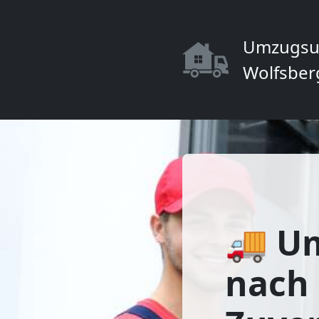
Umzugsu
Wolfsber
🚚 U
nach 