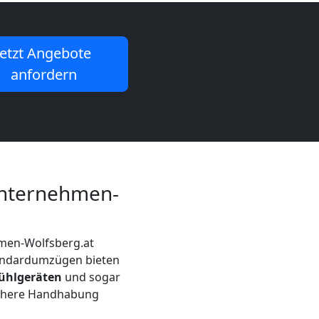
Jetzt Angebote
anfordern
unternehmen-
men-Wolfsberg.at
Standardumzügen bieten
Kühlgeräten
und sogar
ichere Handhabung