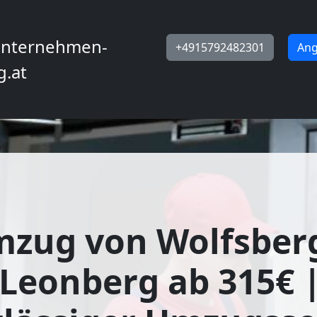
nternehmen-
+4915792482301
Ang
g.at
mzug von Wolfsber
Leonberg ab 315€ 