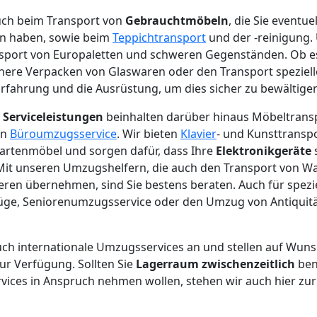
auch beim Transport von
Gebrauchtmöbeln
, die Sie eventue
n haben, sowie beim
Teppichtransport
und der -reinigung.
nsport von Europaletten und schweren Gegenständen. Ob 
chere Verpacken von Glaswaren oder den Transport speziel
Erfahrung und die Ausrüstung, um dies sicher zu bewältige
n
Serviceleistungen
beinhalten darüber hinaus Möbeltransp
en
Büroumzugsservice
. Wir bieten
Klavier
- und Kunsttransp
rtenmöbel und sorgen dafür, dass Ihre
Elektronikgeräte
 Mit unseren Umzugshelfern, die auch den Transport von 
ren übernehmen, sind Sie bestens beraten. Auch für spez
e, Seniorenumzugsservice oder den Umzug von Antiquitäte
auch internationale Umzugsservices an und stellen auf Wuns
r Verfügung. Sollten Sie
Lagerraum zwischenzeitlich
ben
ces in Anspruch nehmen wollen, stehen wir auch hier zur