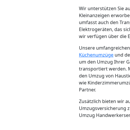
Wir unterstützen Sie 
Mann
Kleinanzeigen erworbe
umfasst auch den Tra
+
Elektrogeräten, das si
wir verfügen über die 
LKW
Unsere umfangreiche
Küchenumzüge
und d
Möbellift
um den Umzug Ihrer Ga
transportiert werden.
den Umzug von Haustie
Wolfsberg
wie Kinderzimmerumzüg
Partner.
Übersiedlung
Zusätzlich bieten wir 
Umzugsversicherung zu
Wolfsberg
Umzug Handwerkerservi