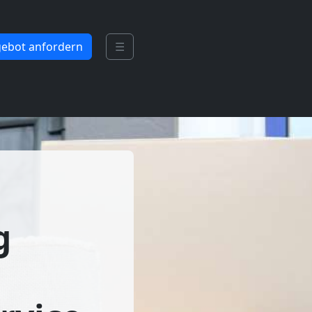
ebot anfordern
☰
g
|