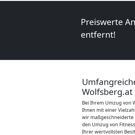
+
Preiswerte An
LKW
entfernt!
Wolfsberg
Kunsttransport
Wolfsberg
Umfangreich
Wolfsberg.at
Umzug
Bei Ihrem Umzug von 
Ihnen mit einer Vielza
Wolfsberg
wir maßgeschneiderte 
den Umzug von Fitnes
3
Ihrer wertvollsten Besi