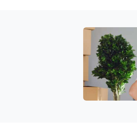
Klaviertransport
Wolfsberg
Privatumzug
Wolfsberg
Tresortransport
in
Wolfsberg