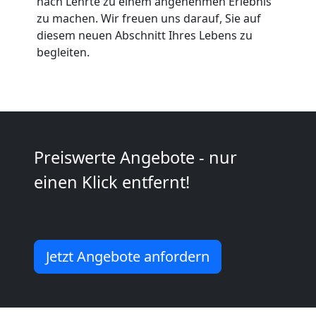
nach Lehrte zu einem angenehmen Erlebnis
Möbeltaxi
zu machen. Wir freuen uns darauf, Sie auf
diesem neuen Abschnitt Ihres Lebens zu
Wolfsberg
begleiten.
Kleintransport
Wolfsberg
Preiswerte Angebote - nur
einen Klick entfernt!
Möbelmontage
Wolfsberg
Jetzt Angebote anfordern
Möbeltransport