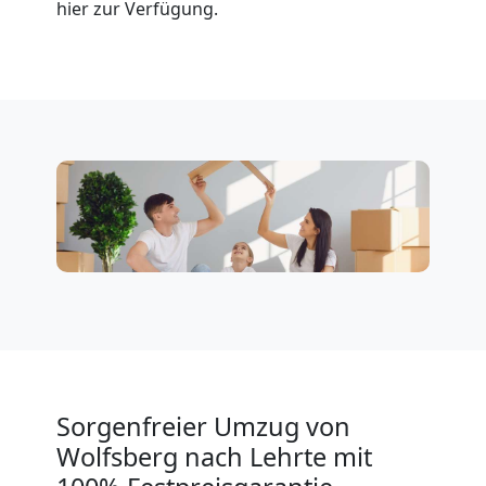
Wolfsberg
hier zur Verfügung.
Klaviertransport
Wolfsberg
Privatumzug
Wolfsberg
Tresortransport
in
Sorgenfreier Umzug von
Wolfsberg nach Lehrte mit
Wolfsberg