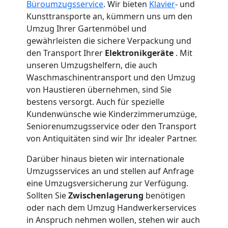
Wolfsberg
Büroumzugsservice
. Wir bieten
Klavier
- und
Kunsttransporte an, kümmern uns um den
3
Umzug Ihrer Gartenmöbel und
gewährleisten die sichere Verpackung und
Mann
den Transport Ihrer
Elektronikgeräte
. Mit
unseren Umzugshelfern, die auch
+
Waschmaschinentransport und den Umzug
von Haustieren übernehmen, sind Sie
bestens versorgt. Auch für spezielle
LKW
Kundenwünsche wie Kinderzimmerumzüge,
Seniorenumzugsservice oder den Transport
von Antiquitäten sind wir Ihr idealer Partner.
Möbellift
Darüber hinaus bieten wir internationale
Wolfsberg
Umzugsservices an und stellen auf Anfrage
eine Umzugsversicherung zur Verfügung.
Sollten Sie
Zwischenlagerung
benötigen
Übersiedlung
oder nach dem Umzug Handwerkerservices
in Anspruch nehmen wollen, stehen wir auch