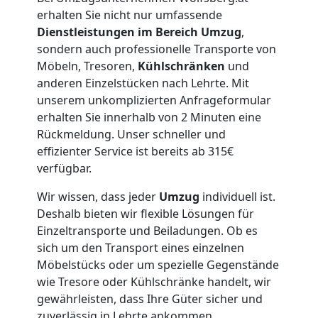
erhalten Sie nicht nur umfassende
Lagerung
Dienstleistungen im Bereich Umzug
,
sondern auch professionelle Transporte von
Wolfsberg
Möbeln, Tresoren,
Kühlschränken
und
anderen Einzelstücken nach Lehrte. Mit
unserem unkomplizierten Anfrageformular
Full-
erhalten Sie innerhalb von 2 Minuten eine
Rückmeldung. Unser schneller und
Service-
effizienter Service ist bereits ab 315€
verfügbar.
Umzug
Wir wissen, dass jeder
Umzug
individuell ist.
Deshalb bieten wir flexible Lösungen für
Wolfsberg
Einzeltransporte und Beiladungen. Ob es
sich um den Transport eines einzelnen
Möbelstücks oder um spezielle Gegenstände
Qualitäts-
wie Tresore oder Kühlschränke handelt, wir
gewährleisten, dass Ihre Güter sicher und
Umzüge
zuverlässig in Lehrte ankommen.