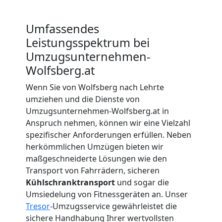
Wolfsberg
Umfassendes
Beiladung
Leistungsspektrum bei
Umzugsunternehmen-
Wolfsberg
Wolfsberg.at
Wenn Sie von Wolfsberg nach Lehrte
Mini
umziehen und die Dienste von
Umzugsunternehmen-Wolfsberg.at in
Umzug
Anspruch nehmen, können wir eine Vielzahl
spezifischer Anforderungen erfüllen. Neben
Wolfsberg
herkömmlichen Umzügen bieten wir
maßgeschneiderte Lösungen wie den
Transport von Fahrrädern, sicheren
Umzug
Kühlschranktransport
und sogar die
Umsiedelung von Fitnessgeräten an. Unser
Tresor
-Umzugsservice gewährleistet die
2
sichere Handhabung Ihrer wertvollsten