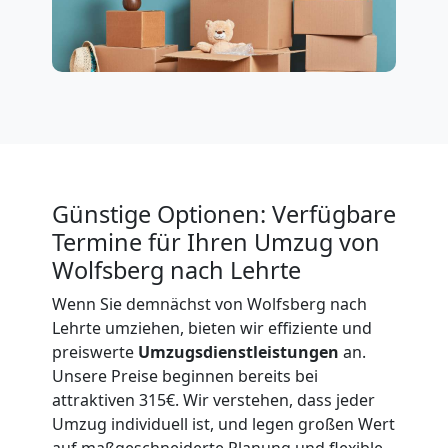
International
Beiladung
National
Günstige Optionen: Verfügbare
Beiladung
Termine für Ihren Umzug von
Wolfsberg nach Lehrte
International
Wenn Sie demnächst von Wolfsberg nach
Lehrte umziehen, bieten wir effiziente und
Internationaler
preiswerte
Umzugsdienstleistungen
an.
Unsere Preise beginnen bereits bei
attraktiven 315€. Wir verstehen, dass jeder
Umzug
Umzug individuell ist, und legen großen Wert
auf maßgeschneiderte Planung und flexible