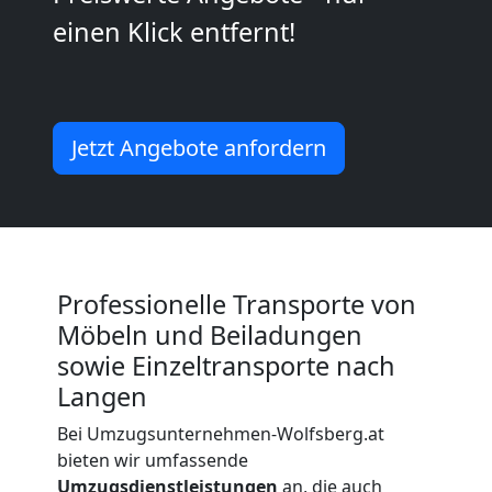
Wolfsberg
einen Klick entfernt!
Kleiner
Umzug
Jetzt Angebote anfordern
Wolfsberg
Küchenumzug
Professionelle Transporte von
Möbeln und Beiladungen
Wolfsberg
sowie Einzeltransporte nach
Langen
Umzug
Bei Umzugsunternehmen-Wolfsberg.at
bieten wir umfassende
und
Umzugsdienstleistungen
an, die auch