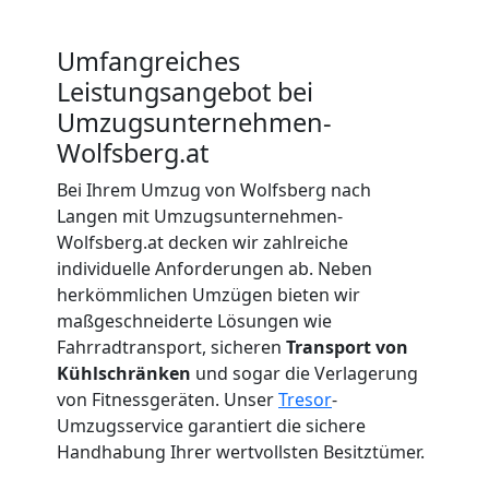
Wolfsberg
Umfangreiches
Leistungsangebot bei
Beiladung
Umzugsunternehmen-
Wolfsberg
Wolfsberg.at
Bei Ihrem Umzug von Wolfsberg nach
Langen mit Umzugsunternehmen-
Mini
Wolfsberg.at decken wir zahlreiche
individuelle Anforderungen ab. Neben
Umzug
herkömmlichen Umzügen bieten wir
maßgeschneiderte Lösungen wie
Wolfsberg
Fahrradtransport, sicheren
Transport von
Kühlschränken
und sogar die Verlagerung
von Fitnessgeräten. Unser
Tresor
-
Umzug
Umzugsservice garantiert die sichere
Handhabung Ihrer wertvollsten Besitztümer.