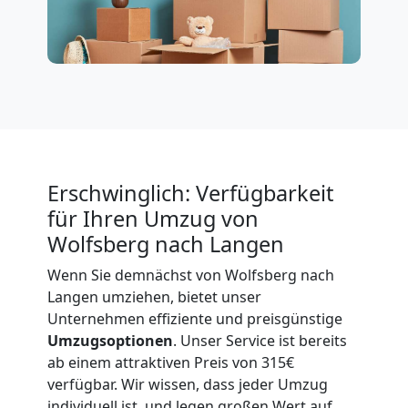
Möbeltransport
International
Beiladung
National
Erschwinglich: Verfügbarkeit
für Ihren Umzug von
Beiladung
Wolfsberg nach Langen
International
Wenn Sie demnächst von Wolfsberg nach
Langen umziehen, bietet unser
Unternehmen effiziente und preisgünstige
Internationaler
Umzugsoptionen
. Unser Service ist bereits
ab einem attraktiven Preis von 315€
Umzug
verfügbar. Wir wissen, dass jeder Umzug
individuell ist, und legen großen Wert auf