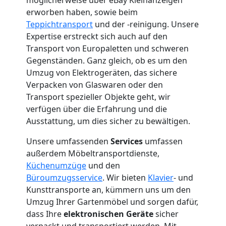
+
erworben haben, sowie beim
Teppichtransport
und der -reinigung. Unsere
LKW
Expertise erstreckt sich auch auf den
Transport von Europaletten und schweren
Gegenständen. Ganz gleich, ob es um den
Wolfsberg
Umzug von Elektrogeräten, das sichere
Verpacken von Glaswaren oder den
Transport spezieller Objekte geht, wir
Kunsttransport
verfügen über die Erfahrung und die
Ausstattung, um dies sicher zu bewältigen.
Wolfsberg
Unsere umfassenden
Services
umfassen
außerdem Möbeltransportdienste,
Umzug
Küchenumzüge
und den
Büroumzugsservice
. Wir bieten
Klavier
- und
Wolfsberg
Kunsttransporte an, kümmern uns um den
Umzug Ihrer Gartenmöbel und sorgen dafür,
dass Ihre
elektronischen Geräte
sicher
3
verpackt und transportiert werden. Mit