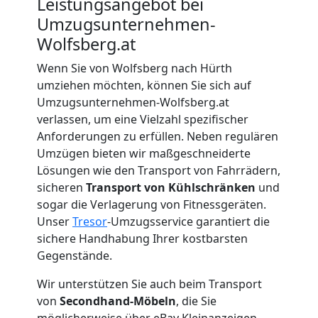
Beiladung
Leistungsangebot bei
Umzugsunternehmen-
Wolfsberg
Wolfsberg.at
Wenn Sie von Wolfsberg nach Hürth
umziehen möchten, können Sie sich auf
Mini
Umzugsunternehmen-Wolfsberg.at
verlassen, um eine Vielzahl spezifischer
Umzug
Anforderungen zu erfüllen. Neben regulären
Umzügen bieten wir maßgeschneiderte
Wolfsberg
Lösungen wie den Transport von Fahrrädern,
sicheren
Transport von Kühlschränken
und
sogar die Verlagerung von Fitnessgeräten.
Umzug
Unser
Tresor
-Umzugsservice garantiert die
sichere Handhabung Ihrer kostbarsten
2
Gegenstände.
Wir unterstützen Sie auch beim Transport
Mann
von
Secondhand-Möbeln
, die Sie
möglicherweise über eBay Kleinanzeigen