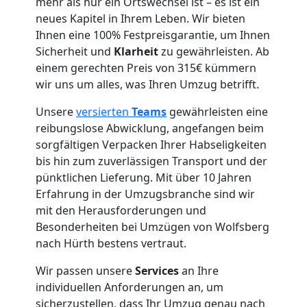
Umzug
mehr als nur ein Ortswechsel ist – es ist ein
neues Kapitel in Ihrem Leben. Wir bieten
für
Ihnen eine 100% Festpreisgarantie, um Ihnen
Sicherheit und
Klarheit
zu gewährleisten. Ab
Senioren
einem gerechten Preis von 315€ kümmern
wir uns um alles, was Ihren Umzug betrifft.
in
Unsere
versierten
Teams
gewährleisten eine
reibungslose Abwicklung, angefangen beim
Wolfsberg
sorgfältigen Verpacken Ihrer Habseligkeiten
bis hin zum zuverlässigen Transport und der
pünktlichen Lieferung. Mit über 10 Jahren
Fernumzug
Erfahrung in der Umzugsbranche sind wir
mit den Herausforderungen und
Wolfsberg
Besonderheiten bei Umzügen von Wolfsberg
nach Hürth bestens vertraut.
Wir passen unsere
Services
an Ihre
Firmenumzug
individuellen Anforderungen an, um
sicherzustellen, dass Ihr Umzug genau nach