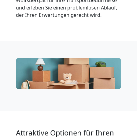
Wolfsberg.at für Ihre Transportbedürfnisse
und erleben Sie einen problemlosen Ablauf,
Vereinsumzug
der Ihren Erwartungen gerecht wird.
Wolfsberg
Anfrage
Möbeltransport
National
Möbeltransport
International
Attraktive Optionen für Ihren