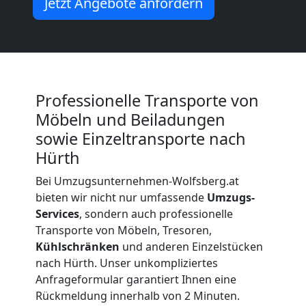
Kleiner
Jetzt Angebote anfordern
Umzug
Wolfsberg
Professionelle Transporte von
Möbeln und Beiladungen
Küchenumzug
sowie Einzeltransporte nach
Hürth
Wolfsberg
Bei Umzugsunternehmen-Wolfsberg.at
bieten wir nicht nur umfassende
Umzugs-
Umzug
Services
, sondern auch professionelle
Transporte von Möbeln, Tresoren,
und
Kühlschränken
und anderen Einzelstücken
nach Hürth. Unser unkompliziertes
Lagerung
Anfrageformular garantiert Ihnen eine
Rückmeldung innerhalb von 2 Minuten.