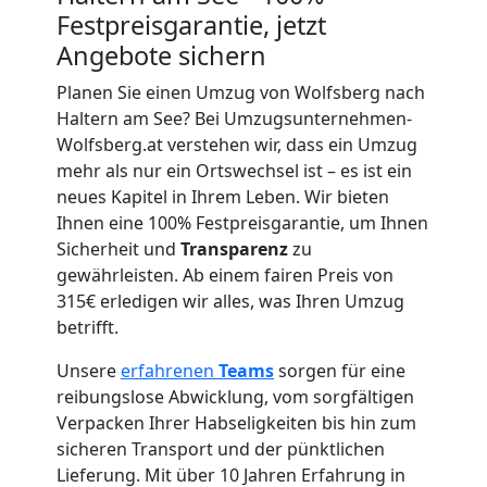
Wolfsberg
Festpreisgarantie, jetzt
Angebote sichern
Umzug
Planen Sie einen Umzug von Wolfsberg nach
Haltern am See? Bei Umzugsunternehmen-
für
Wolfsberg.at verstehen wir, dass ein Umzug
mehr als nur ein Ortswechsel ist – es ist ein
Senioren
neues Kapitel in Ihrem Leben. Wir bieten
Ihnen eine 100% Festpreisgarantie, um Ihnen
in
Sicherheit und
Transparenz
zu
gewährleisten. Ab einem fairen Preis von
Wolfsberg
315€ erledigen wir alles, was Ihren Umzug
betrifft.
Unsere
erfahrenen
Teams
sorgen für eine
Fernumzug
reibungslose Abwicklung, vom sorgfältigen
Verpacken Ihrer Habseligkeiten bis hin zum
Wolfsberg
sicheren Transport und der pünktlichen
Lieferung. Mit über 10 Jahren Erfahrung in