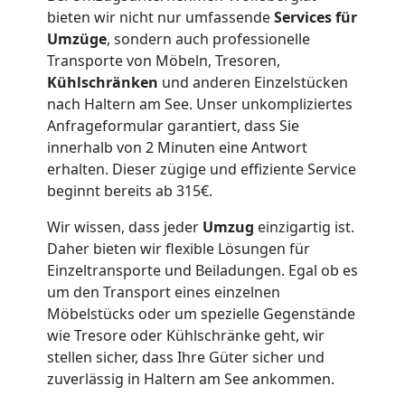
bieten wir nicht nur umfassende
Services für
Lagerung
Umzüge
, sondern auch professionelle
Transporte von Möbeln, Tresoren,
Wolfsberg
Kühlschränken
und anderen Einzelstücken
nach Haltern am See. Unser unkompliziertes
Anfrageformular garantiert, dass Sie
Full-
innerhalb von 2 Minuten eine Antwort
erhalten. Dieser zügige und effiziente Service
Service-
beginnt bereits ab 315€.
Wir wissen, dass jeder
Umzug
einzigartig ist.
Umzug
Daher bieten wir flexible Lösungen für
Einzeltransporte und Beiladungen. Egal ob es
Wolfsberg
um den Transport eines einzelnen
Möbelstücks oder um spezielle Gegenstände
wie Tresore oder Kühlschränke geht, wir
Qualitäts-
stellen sicher, dass Ihre Güter sicher und
zuverlässig in Haltern am See ankommen.