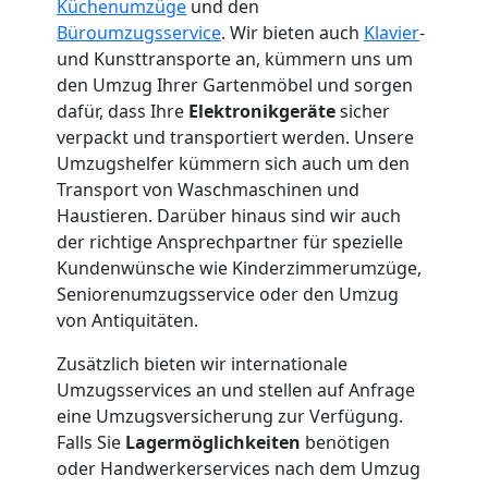
Wolfsberg
Küchenumzüge
und den
Büroumzugsservice
. Wir bieten auch
Klavier
-
3
und Kunsttransporte an, kümmern uns um
den Umzug Ihrer Gartenmöbel und sorgen
Mann
dafür, dass Ihre
Elektronikgeräte
sicher
verpackt und transportiert werden. Unsere
Umzugshelfer kümmern sich auch um den
+
Transport von Waschmaschinen und
Haustieren. Darüber hinaus sind wir auch
LKW
der richtige Ansprechpartner für spezielle
Kundenwünsche wie Kinderzimmerumzüge,
Seniorenumzugsservice oder den Umzug
Möbellift
von Antiquitäten.
Wolfsberg
Zusätzlich bieten wir internationale
Umzugsservices an und stellen auf Anfrage
eine Umzugsversicherung zur Verfügung.
Übersiedlung
Falls Sie
Lagermöglichkeiten
benötigen
oder Handwerkerservices nach dem Umzug