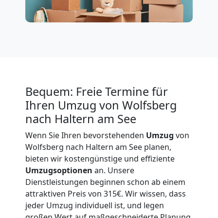
International
Beiladung
National
Bequem: Freie Termine für
Ihren Umzug von Wolfsberg
Beiladung
nach Haltern am See
Wenn Sie Ihren bevorstehenden
Umzug
von
International
Wolfsberg nach Haltern am See planen,
bieten wir kostengünstige und effiziente
Umzugsoptionen
an. Unsere
Internationaler
Dienstleistungen beginnen schon ab einem
attraktiven Preis von 315€. Wir wissen, dass
Umzug
jeder Umzug individuell ist, und legen
großen Wert auf maßgeschneiderte Planung