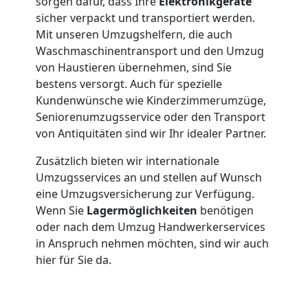
Wolfsberg
sorgen dafür, dass Ihre
Elektronikgeräte
sicher verpackt und transportiert werden.
3
Mit unseren Umzugshelfern, die auch
Waschmaschinentransport und den Umzug
von Haustieren übernehmen, sind Sie
Mann
bestens versorgt. Auch für spezielle
Kundenwünsche wie Kinderzimmerumzüge,
+
Seniorenumzugsservice oder den Transport
von Antiquitäten sind wir Ihr idealer Partner.
LKW
Zusätzlich bieten wir internationale
Umzugsservices an und stellen auf Wunsch
Möbellift
eine Umzugsversicherung zur Verfügung.
Wenn Sie
Lagermöglichkeiten
benötigen
oder nach dem Umzug Handwerkerservices
Wolfsberg
in Anspruch nehmen möchten, sind wir auch
hier für Sie da.
Übersiedlung