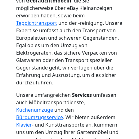
von
Gebrauchtmöbeln
, die Sie
möglicherweise über eBay Kleinanzeigen
Mann
erworben haben, sowie beim
Teppichtransport
und der -reinigung. Unsere
+
Expertise umfasst auch den Transport von
Europaletten und schweren Gegenständen.
LKW
Egal ob es um den Umzug von
Elektrogeräten, das sichere Verpacken von
Wolfsberg
Glaswaren oder den Transport spezieller
Gegenstände geht, wir verfügen über die
Erfahrung und Ausrüstung, um dies sicher
Kunsttransport
durchzuführen.
Unsere umfangreichen
Services
umfassen
Wolfsberg
auch Möbeltransportdienste,
Küchenumzüge
und den
Büroumzugsservice
. Wir bieten außerdem
Umzug
Klavier
- und Kunsttransporte an, kümmern
uns um den Umzug Ihrer Gartenmöbel und