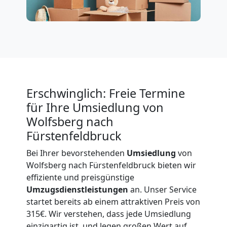
International
Beiladung
National
Erschwinglich: Freie Termine
für Ihre Umsiedlung von
Beiladung
Wolfsberg nach
Fürstenfeldbruck
International
Bei Ihrer bevorstehenden
Umsiedlung
von
Wolfsberg nach Fürstenfeldbruck bieten wir
effiziente und preisgünstige
Internationaler
Umzugsdienstleistungen
an. Unser Service
startet bereits ab einem attraktiven Preis von
Umzug
315€. Wir verstehen, dass jede Umsiedlung
einzigartig ist, und legen großen Wert auf