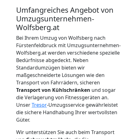
Wolfsberg
Umfangreiches Angebot von
Umzugsunternehmen-
Beiladung
Wolfsberg.at
Wolfsberg
Bei Ihrem Umzug von Wolfsberg nach
Fürstenfeldbruck mit Umzugsunternehmen-
Wolfsberg.at werden verschiedene spezielle
Mini
Bedürfnisse abgedeckt. Neben
Standardumzügen bieten wir
maßgeschneiderte Lösungen wie den
Umzug
Transport von Fahrrädern, sicheren
Transport von Kühlschränken
und sogar
Wolfsberg
die Verlagerung von Fitnessgeräten an.
Unser
Tresor
-Umzugsservice gewährleistet
die sichere Handhabung Ihrer wertvollsten
Umzug
Güter.
2
Wir unterstützen Sie auch beim Transport