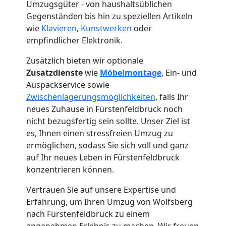
Umzugsgüter - von haushaltsüblichen
Gegenständen bis hin zu speziellen Artikeln
wie
Klavieren
,
Kunstwerken
oder
empfindlicher Elektronik.
Zusätzlich bieten wir optionale
Zusatzdienste
wie
Möbelmontage
, Ein- und
Auspackservice sowie
Zwischenlagerungsmöglichkeiten
, falls Ihr
neues Zuhause in Fürstenfeldbruck noch
nicht bezugsfertig sein sollte. Unser Ziel ist
es, Ihnen einen stressfreien Umzug zu
ermöglichen, sodass Sie sich voll und ganz
auf Ihr neues Leben in Fürstenfeldbruck
konzentrieren können.
Umzugshelfer
Vertrauen Sie auf unsere Expertise und
Wolfsberg
Erfahrung, um Ihren Umzug von Wolfsberg
nach Fürstenfeldbruck zu einem
angenehmen Erlebnis zu machen. Wir freuen