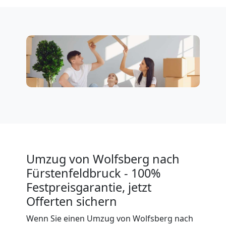
Wolfsberg
Klaviertransport
Wolfsberg
Privatumzug
Wolfsberg
Umzug von Wolfsberg nach
Tresortransport
Fürstenfeldbruck - 100%
Festpreisgarantie, jetzt
in
Offerten sichern
Wenn Sie einen Umzug von Wolfsberg nach
Wolfsberg