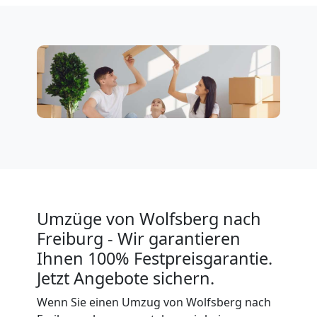
Wolfsberg
Klaviertransport
Wolfsberg
Privatumzug
Wolfsberg
Umzüge von Wolfsberg nach
Tresortransport
Freiburg - Wir garantieren
in
Ihnen 100% Festpreisgarantie.
Jetzt Angebote sichern.
Wolfsberg
Wenn Sie einen Umzug von Wolfsberg nach