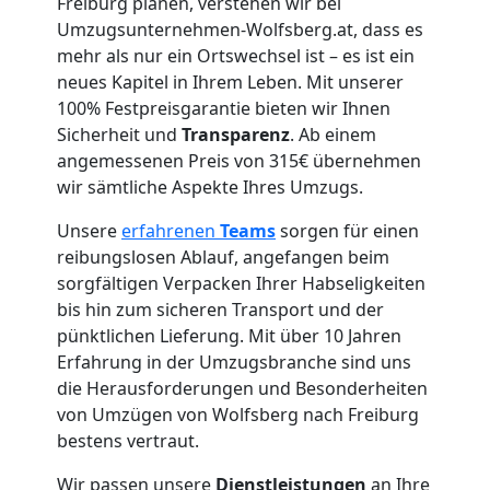
Freiburg planen, verstehen wir bei
Umzugsunternehmen-Wolfsberg.at, dass es
Umzug
mehr als nur ein Ortswechsel ist – es ist ein
neues Kapitel in Ihrem Leben. Mit unserer
für
100% Festpreisgarantie bieten wir Ihnen
Sicherheit und
Transparenz
. Ab einem
Senioren
angemessenen Preis von 315€ übernehmen
wir sämtliche Aspekte Ihres Umzugs.
in
Unsere
erfahrenen
Teams
sorgen für einen
reibungslosen Ablauf, angefangen beim
Wolfsberg
sorgfältigen Verpacken Ihrer Habseligkeiten
bis hin zum sicheren Transport und der
pünktlichen Lieferung. Mit über 10 Jahren
Fernumzug
Erfahrung in der Umzugsbranche sind uns
die Herausforderungen und Besonderheiten
Wolfsberg
von Umzügen von Wolfsberg nach Freiburg
bestens vertraut.
Wir passen unsere
Dienstleistungen
an Ihre