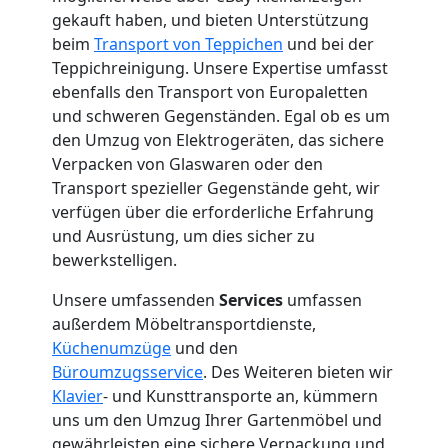
Mann
gekauft haben, und bieten Unterstützung
beim
Transport von Teppichen
und bei der
+
Teppichreinigung. Unsere Expertise umfasst
ebenfalls den Transport von Europaletten
und schweren Gegenständen. Egal ob es um
LKW
den Umzug von Elektrogeräten, das sichere
Verpacken von Glaswaren oder den
Wolfsberg
Transport spezieller Gegenstände geht, wir
verfügen über die erforderliche Erfahrung
und Ausrüstung, um dies sicher zu
Kunsttransport
bewerkstelligen.
Wolfsberg
Unsere umfassenden
Services
umfassen
außerdem Möbeltransportdienste,
Küchenumzüge
und den
Umzug
Büroumzugsservice
. Des Weiteren bieten wir
Klavier
- und Kunsttransporte an, kümmern
Wolfsberg
uns um den Umzug Ihrer Gartenmöbel und
gewährleisten eine sichere Verpackung und