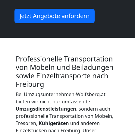
Kleiner
Jetzt Angebote anfordern
Umzug
Wolfsberg
Professionelle Transportation
von Möbeln und Beiladungen
Küchenumzug
sowie Einzeltransporte nach
Freiburg
Wolfsberg
Bei Umzugsunternehmen-Wolfsberg.at
bieten wir nicht nur umfassende
Umzug
Umzugsdienstleistungen
, sondern auch
professionelle Transportation von Möbeln,
und
Tresoren,
Kühlgeräten
und anderen
Einzelstücken nach Freiburg. Unser