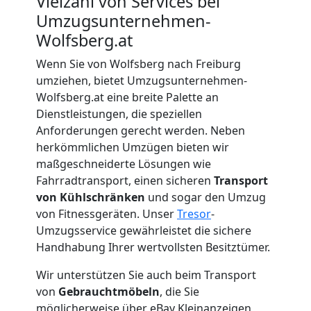
Vielzahl von Services bei
Umzugsunternehmen-
Beiladung
Wolfsberg.at
Wenn Sie von Wolfsberg nach Freiburg
Wolfsberg
umziehen, bietet Umzugsunternehmen-
Wolfsberg.at eine breite Palette an
Dienstleistungen, die speziellen
Mini
Anforderungen gerecht werden. Neben
herkömmlichen Umzügen bieten wir
Umzug
maßgeschneiderte Lösungen wie
Fahrradtransport, einen sicheren
Transport
Wolfsberg
von Kühlschränken
und sogar den Umzug
von Fitnessgeräten. Unser
Tresor
-
Umzugsservice gewährleistet die sichere
Umzug
Handhabung Ihrer wertvollsten Besitztümer.
Wir unterstützen Sie auch beim Transport
2
von
Gebrauchtmöbeln
, die Sie
möglicherweise über eBay Kleinanzeigen