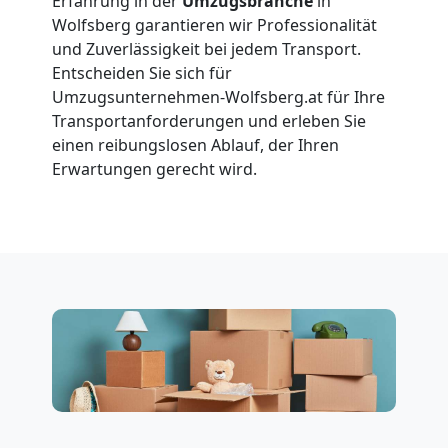
Erfahrung in der
Umzugsbranche
in
Wolfsberg
Wolfsberg garantieren wir Professionalität
und Zuverlässigkeit bei jedem Transport.
Entscheiden Sie sich für
Vereinsumzug
Umzugsunternehmen-Wolfsberg.at für Ihre
Transportanforderungen und erleben Sie
einen reibungslosen Ablauf, der Ihren
Wolfsberg
Erwartungen gerecht wird.
Anfrage
Möbeltransport
National
Möbeltransport