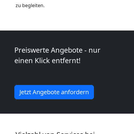
Möbeltaxi
zu begleiten.
Wolfsberg
Kleintransport
Preiswerte Angebote - nur
Wolfsberg
einen Klick entfernt!
Möbelmontage
Wolfsberg
Jetzt Angebote anfordern
Möbeltransport
Wolfsberg