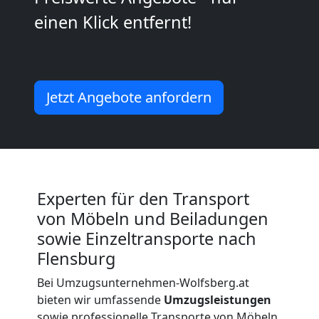
einen Klick entfernt!
Kleiner
Umzug
Jetzt Angebote anfordern
Wolfsberg
Küchenumzug
Wolfsberg
Experten für den Transport
von Möbeln und Beiladungen
sowie Einzeltransporte nach
Umzug
Flensburg
und
Bei Umzugsunternehmen-Wolfsberg.at
bieten wir umfassende
Umzugsleistungen
sowie professionelle Transporte von Möbeln,