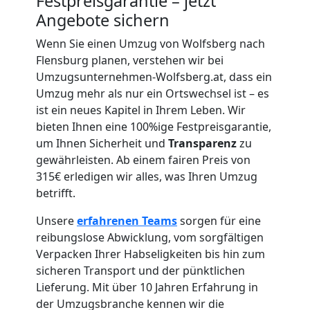
Festpreisgarantie – jetzt
Angebote sichern
Umzug
Wenn Sie einen Umzug von Wolfsberg nach
für
Flensburg planen, verstehen wir bei
Umzugsunternehmen-Wolfsberg.at, dass ein
Umzug mehr als nur ein Ortswechsel ist – es
Senioren
ist ein neues Kapitel in Ihrem Leben. Wir
bieten Ihnen eine 100%ige Festpreisgarantie,
in
um Ihnen Sicherheit und
Transparenz
zu
gewährleisten. Ab einem fairen Preis von
Wolfsberg
315€ erledigen wir alles, was Ihren Umzug
betrifft.
Fernumzug
Unsere
erfahrenen
Teams
sorgen für eine
reibungslose Abwicklung, vom sorgfältigen
Verpacken Ihrer Habseligkeiten bis hin zum
Wolfsberg
sicheren Transport und der pünktlichen
Lieferung. Mit über 10 Jahren Erfahrung in
der Umzugsbranche kennen wir die