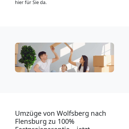
hier für Sie da.
Klaviertransport
Wolfsberg
Privatumzug
Wolfsberg
Tresortransport
in
Umzüge von Wolfsberg nach
Wolfsberg
Flensburg zu 100%