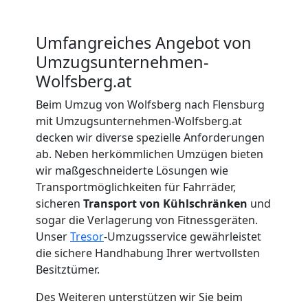
Beiladung
Umfangreiches Angebot von
Umzugsunternehmen-
Wolfsberg
Wolfsberg.at
Beim Umzug von Wolfsberg nach Flensburg
Mini
mit Umzugsunternehmen-Wolfsberg.at
decken wir diverse spezielle Anforderungen
Umzug
ab. Neben herkömmlichen Umzügen bieten
wir maßgeschneiderte Lösungen wie
Wolfsberg
Transportmöglichkeiten für Fahrräder,
sicheren
Transport von Kühlschränken
und
sogar die Verlagerung von Fitnessgeräten.
Umzug
Unser
Tresor
-Umzugsservice gewährleistet
die sichere Handhabung Ihrer wertvollsten
Besitztümer.
2
Des Weiteren unterstützen wir Sie beim