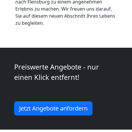
Möbeltaxi
nach Flensburg zu einem angenehmen
Erlebnis zu machen. Wir freuen uns darauf,
Wolfsberg
Sie auf diesem neuen Abschnitt Ihres Lebens
zu begleiten.
Kleintransport
Wolfsberg
Preiswerte Angebote - nur
Möbelmontage
einen Klick entfernt!
Wolfsberg
Möbeltransport
Jetzt Angebote anfordern
Wolfsberg