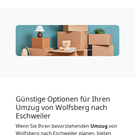
Möbeltransport
International
Beiladung
National
Beiladung
International
Günstige Optionen für Ihren
Umzug von Wolfsberg nach
Internationaler
Eschweiler
Wenn Sie Ihren bevorstehenden
Umzug
von
Umzug
Wolfsberg nach Eschweiler planen, bieten