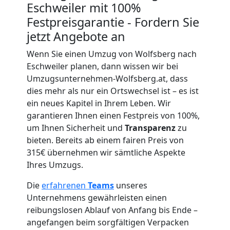
Wolfsberg
Eschweiler mit 100%
Festpreisgarantie - Fordern Sie
jetzt Angebote an
Umzug
Wenn Sie einen Umzug von Wolfsberg nach
Eschweiler planen, dann wissen wir bei
für
Umzugsunternehmen-Wolfsberg.at, dass
dies mehr als nur ein Ortswechsel ist – es ist
Senioren
ein neues Kapitel in Ihrem Leben. Wir
garantieren Ihnen einen Festpreis von 100%,
in
um Ihnen Sicherheit und
Transparenz
zu
bieten. Bereits ab einem fairen Preis von
Wolfsberg
315€ übernehmen wir sämtliche Aspekte
Ihres Umzugs.
Die
erfahrenen
Teams
unseres
Fernumzug
Unternehmens gewährleisten einen
reibungslosen Ablauf von Anfang bis Ende –
Wolfsberg
angefangen beim sorgfältigen Verpacken