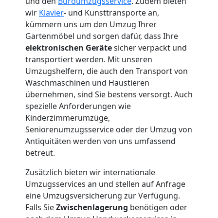
und den
Büroumzugsservice
. Zudem bieten
Wolfsberg
wir
Klavier
- und Kunsttransporte an,
kümmern uns um den Umzug Ihrer
3
Gartenmöbel und sorgen dafür, dass Ihre
elektronischen Geräte
sicher verpackt und
transportiert werden. Mit unseren
Mann
Umzugshelfern, die auch den Transport von
Waschmaschinen und Haustieren
+
übernehmen, sind Sie bestens versorgt. Auch
spezielle Anforderungen wie
LKW
Kinderzimmerumzüge,
Seniorenumzugsservice oder der Umzug von
Antiquitäten werden von uns umfassend
Möbellift
betreut.
Zusätzlich bieten wir internationale
Wolfsberg
Umzugsservices an und stellen auf Anfrage
eine Umzugsversicherung zur Verfügung.
Übersiedlung
Falls Sie
Zwischenlagerung
benötigen oder