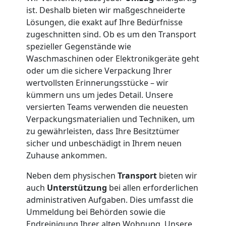
ist. Deshalb bieten wir maßgeschneiderte
Möbellift
Lösungen, die exakt auf Ihre Bedürfnisse
zugeschnitten sind. Ob es um den Transport
Wolfsberg
spezieller Gegenstände wie
Waschmaschinen oder Elektronikgeräte geht
oder um die sichere Verpackung Ihrer
Übersiedlung
wertvollsten Erinnerungsstücke – wir
kümmern uns um jedes Detail. Unsere
Wolfsberg
versierten Teams verwenden die neuesten
Verpackungsmaterialien und Techniken, um
zu gewährleisten, dass Ihre Besitztümer
Klaviertransport
sicher und unbeschädigt in Ihrem neuen
Zuhause ankommen.
Wolfsberg
Neben dem physischen
Transport
bieten wir
auch
Unterstützung
bei allen erforderlichen
Privatumzug
administrativen Aufgaben. Dies umfasst die
Ummeldung bei Behörden sowie die
Endreinigung Ihrer alten Wohnung. Unsere