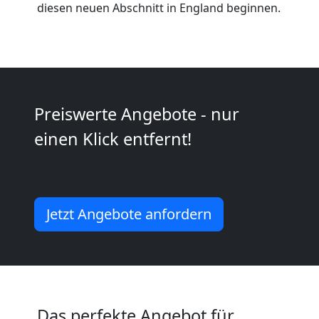
diesen neuen Abschnitt in England beginnen.
Möbeltransport
National
Preiswerte Angebote - nur
Möbeltransport
einen Klick entfernt!
International
Jetzt Angebote anfordern
Beiladung
National
Beiladung
Das perfekte Angebot für