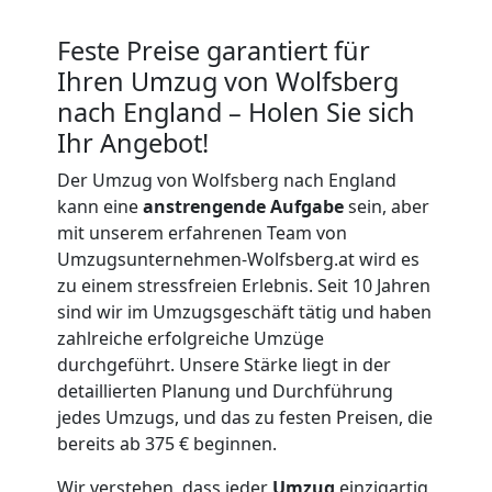
Kunsttransport
Feste Preise garantiert für
Wolfsberg
Ihren Umzug von Wolfsberg
nach England – Holen Sie sich
Ihr Angebot!
Umzug
Der Umzug von Wolfsberg nach England
Wolfsberg
kann eine
anstrengende Aufgabe
sein, aber
mit unserem erfahrenen Team von
Umzugsunternehmen-Wolfsberg.at wird es
3
zu einem stressfreien Erlebnis. Seit 10 Jahren
sind wir im Umzugsgeschäft tätig und haben
Mann
zahlreiche erfolgreiche Umzüge
durchgeführt. Unsere Stärke liegt in der
+
detaillierten Planung und Durchführung
jedes Umzugs, und das zu festen Preisen, die
LKW
bereits ab 375 € beginnen.
Wir verstehen, dass jeder
Umzug
einzigartig