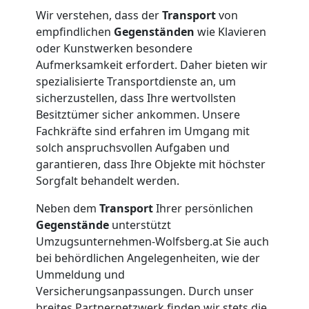
Wir verstehen, dass der
Transport
von
empfindlichen
Gegenständen
wie Klavieren
oder Kunstwerken besondere
Umzugshelfer
Aufmerksamkeit erfordert. Daher bieten wir
spezialisierte Transportdienste an, um
Wolfsberg
sicherzustellen, dass Ihre wertvollsten
Besitztümer sicher ankommen. Unsere
Fachkräfte sind erfahren im Umgang mit
Möbeltaxi
solch anspruchsvollen Aufgaben und
garantieren, dass Ihre Objekte mit höchster
Sorgfalt behandelt werden.
Wolfsberg
Neben dem
Transport
Ihrer persönlichen
Gegenstände
unterstützt
Kleintransport
Umzugsunternehmen-Wolfsberg.at Sie auch
bei behördlichen Angelegenheiten, wie der
Wolfsberg
Ummeldung und
Versicherungsanpassungen. Durch unser
breites Partnernetzwerk finden wir stets die