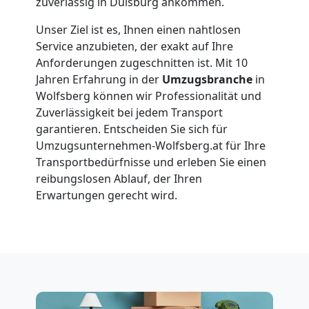
Umzüge
zuverlässig in Duisburg ankommen.
Unser Ziel ist es, Ihnen einen nahtlosen
Wolfsberg
Service anzubieten, der exakt auf Ihre
Anforderungen zugeschnitten ist. Mit 10
Jahren Erfahrung in der
Umzugsbranche
in
Vereinsumzug
Wolfsberg können wir Professionalität und
Zuverlässigkeit bei jedem Transport
Wolfsberg
garantieren. Entscheiden Sie sich für
Umzugsunternehmen-Wolfsberg.at für Ihre
Transportbedürfnisse und erleben Sie einen
Anfrage
reibungslosen Ablauf, der Ihren
Erwartungen gerecht wird.
Möbeltransport
National