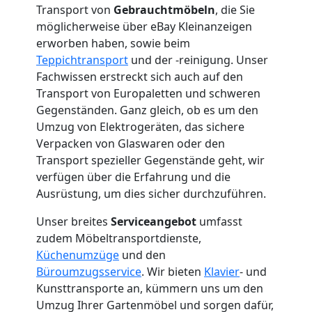
Transport von
Gebrauchtmöbeln
, die Sie
Mann
möglicherweise über eBay Kleinanzeigen
erworben haben, sowie beim
Teppichtransport
und der -reinigung. Unser
+
Fachwissen erstreckt sich auch auf den
Transport von Europaletten und schweren
LKW
Gegenständen. Ganz gleich, ob es um den
Umzug von Elektrogeräten, das sichere
Wolfsberg
Verpacken von Glaswaren oder den
Transport spezieller Gegenstände geht, wir
verfügen über die Erfahrung und die
Kunsttransport
Ausrüstung, um dies sicher durchzuführen.
Unser breites
Serviceangebot
umfasst
Wolfsberg
zudem Möbeltransportdienste,
Küchenumzüge
und den
Büroumzugsservice
. Wir bieten
Klavier
- und
Umzug
Kunsttransporte an, kümmern uns um den
Umzug Ihrer Gartenmöbel und sorgen dafür,