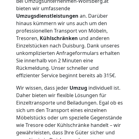
Bei Umzugsunternehmen-Wolfsberg.at
bieten wir umfassende
Lagerung
Umzugsdienstleistungen
an. Darüber
hinaus kümmern wir uns auch um den
Wolfsberg
professionellen Transport von Möbeln,
Tresoren,
Kühlschränken
und anderen
Einzelstücken nach Duisburg. Dank unseres
Full-
unkomplizierten Anfrageformulars erhalten
Sie innerhalb von 2 Minuten eine
Service-
Rückmeldung. Unser schneller und
effizienter Service beginnt bereits ab 315€.
Umzug
Wir wissen, dass jeder
Umzug
individuell ist.
Daher bieten wir flexible Lösungen für
Wolfsberg
Einzeltransporte und Beiladungen. Egal ob es
sich um den Transport eines einzelnen
Möbelstücks oder um spezielle Gegenstände
Qualitäts-
wie Tresore oder Kühlschränke handelt – wir
gewährleisten, dass Ihre Güter sicher und