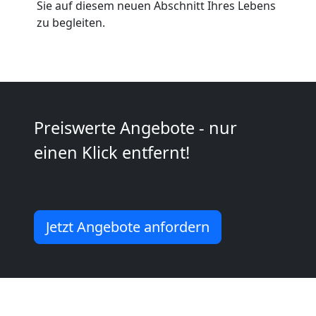
Sie auf diesem neuen Abschnitt Ihres Lebens
Möbeltaxi
zu begleiten.
Wolfsberg
Kleintransport
Preiswerte Angebote - nur
Wolfsberg
einen Klick entfernt!
Möbelmontage
Jetzt Angebote anfordern
Wolfsberg
Möbeltransport