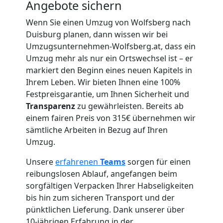
Wolfsberg
Angebote sichern
Wenn Sie einen Umzug von Wolfsberg nach
Umzug
Duisburg planen, dann wissen wir bei
Umzugsunternehmen-Wolfsberg.at, dass ein
Umzug mehr als nur ein Ortswechsel ist – er
für
markiert den Beginn eines neuen Kapitels in
Ihrem Leben. Wir bieten Ihnen eine 100%
Senioren
Festpreisgarantie, um Ihnen Sicherheit und
Transparenz
zu gewährleisten. Bereits ab
in
einem fairen Preis von 315€ übernehmen wir
sämtliche Arbeiten in Bezug auf Ihren
Wolfsberg
Umzug.
Unsere
erfahrenen
Teams
sorgen für einen
reibungslosen Ablauf, angefangen beim
Fernumzug
sorgfältigen Verpacken Ihrer Habseligkeiten
bis hin zum sicheren Transport und der
Wolfsberg
pünktlichen Lieferung. Dank unserer über
10-jährigen Erfahrung in der