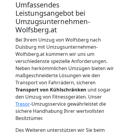
Wolfsberg
Umfassendes
Leistungsangebot bei
Umzugsunternehmen-
Beiladung
Wolfsberg.at
Wolfsberg
Bei Ihrem Umzug von Wolfsberg nach
Duisburg mit Umzugsunternehmen-
Wolfsberg.at kümmern wir uns um
Mini
verschiedenste spezielle Anforderungen.
Neben herkömmlichen Umzügen bieten wir
Umzug
maßgeschneiderte Lösungen wie den
Transport von Fahrrädern, sicheren
Transport von Kühlschränken
und sogar
Wolfsberg
den Umzug von Fitnessgeräten. Unser
Tresor
-Umzugsservice gewährleistet die
sichere Handhabung Ihrer wertvollsten
Umzug
Besitztümer.
2
Des Weiteren unterstützen wir Sie beim