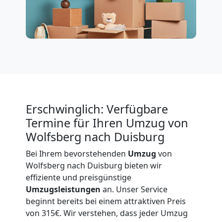
Möbeltransport
International
Beiladung
National
Erschwinglich: Verfügbare
Beiladung
Termine für Ihren Umzug von
Wolfsberg nach Duisburg
International
Bei Ihrem bevorstehenden
Umzug
von
Wolfsberg nach Duisburg bieten wir
effiziente und preisgünstige
Internationaler
Umzugsleistungen
an. Unser Service
beginnt bereits bei einem attraktiven Preis
Umzug
von 315€. Wir verstehen, dass jeder Umzug