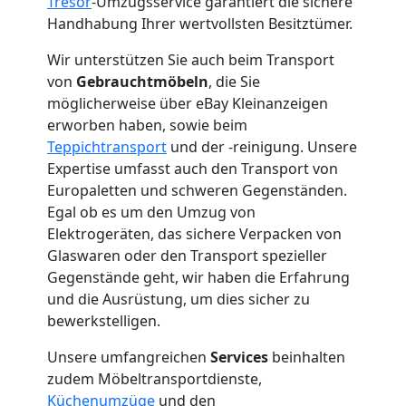
Tresor
-Umzugsservice garantiert die sichere
Handhabung Ihrer wertvollsten Besitztümer.
Mann
Wir unterstützen Sie auch beim Transport
+
von
Gebrauchtmöbeln
, die Sie
möglicherweise über eBay Kleinanzeigen
erworben haben, sowie beim
LKW
Teppichtransport
und der -reinigung. Unsere
Expertise umfasst auch den Transport von
Wolfsberg
Europaletten und schweren Gegenständen.
Egal ob es um den Umzug von
Elektrogeräten, das sichere Verpacken von
Kunsttransport
Glaswaren oder den Transport spezieller
Gegenstände geht, wir haben die Erfahrung
Wolfsberg
und die Ausrüstung, um dies sicher zu
bewerkstelligen.
Umzug
Unsere umfangreichen
Services
beinhalten
zudem Möbeltransportdienste,
Küchenumzüge
und den