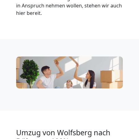
Wolfsberg
in Anspruch nehmen wollen, stehen wir auch
hier bereit.
Klaviertransport
Wolfsberg
Privatumzug
Wolfsberg
Tresortransport
in
Umzug von Wolfsberg nach