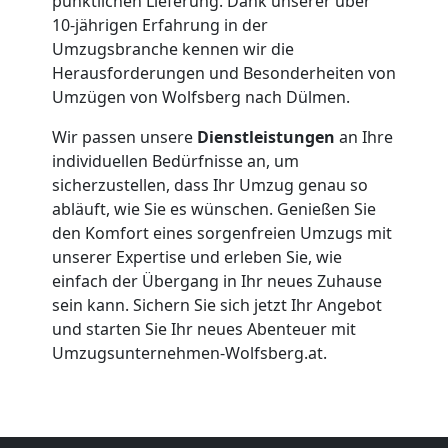
pünktlichen Lieferung. Dank unserer über
Firmenumzug
10-jährigen Erfahrung in der
Umzugsbranche kennen wir die
Herausforderungen und Besonderheiten von
Wolfsberg
Umzügen von Wolfsberg nach Dülmen.
Wir passen unsere
Dienstleistungen
an Ihre
Büroumzug
individuellen Bedürfnisse an, um
sicherzustellen, dass Ihr Umzug genau so
Wolfsberg
abläuft, wie Sie es wünschen. Genießen Sie
den Komfort eines sorgenfreien Umzugs mit
unserer Expertise und erleben Sie, wie
Expressumzug
einfach der Übergang in Ihr neues Zuhause
sein kann. Sichern Sie sich jetzt Ihr Angebot
Wolfsberg
und starten Sie Ihr neues Abenteuer mit
Umzugsunternehmen-Wolfsberg.at.
Tragehilfe