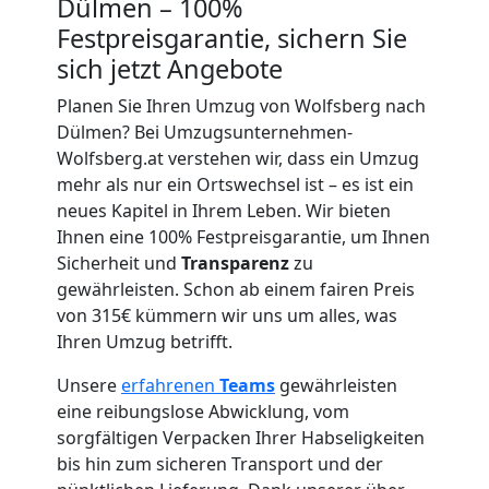
Wolfsberg
Dülmen – 100%
Festpreisgarantie, sichern Sie
Umzug
sich jetzt Angebote
Planen Sie Ihren Umzug von Wolfsberg nach
für
Dülmen? Bei Umzugsunternehmen-
Wolfsberg.at verstehen wir, dass ein Umzug
Senioren
mehr als nur ein Ortswechsel ist – es ist ein
neues Kapitel in Ihrem Leben. Wir bieten
Ihnen eine 100% Festpreisgarantie, um Ihnen
in
Sicherheit und
Transparenz
zu
gewährleisten. Schon ab einem fairen Preis
Wolfsberg
von 315€ kümmern wir uns um alles, was
Ihren Umzug betrifft.
Fernumzug
Unsere
erfahrenen
Teams
gewährleisten
eine reibungslose Abwicklung, vom
Wolfsberg
sorgfältigen Verpacken Ihrer Habseligkeiten
bis hin zum sicheren Transport und der