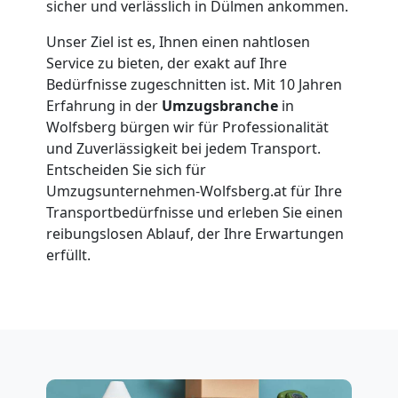
Umzüge
sicher und verlässlich in Dülmen ankommen.
Wolfsberg
Unser Ziel ist es, Ihnen einen nahtlosen
Service zu bieten, der exakt auf Ihre
Bedürfnisse zugeschnitten ist. Mit 10 Jahren
Vereinsumzug
Erfahrung in der
Umzugsbranche
in
Wolfsberg bürgen wir für Professionalität
und Zuverlässigkeit bei jedem Transport.
Wolfsberg
Entscheiden Sie sich für
Umzugsunternehmen-Wolfsberg.at für Ihre
Transportbedürfnisse und erleben Sie einen
Anfrage
reibungslosen Ablauf, der Ihre Erwartungen
erfüllt.
Möbeltransport
National
Möbeltransport