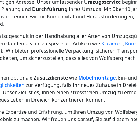
ichtigen Adresse. Unser umfassender
Umzugsservice
beginn
ge Planung und
Durchführung
Ihres Umzugs. Mit über 10 Ja
istik kennen wir die Komplexität und Herausforderungen, 
d.
 ist geschult in der Handhabung aller Arten von Umzugsgü
nständen bis hin zu speziellen Artikeln wie
Klavieren
,
Kuns
ik. Wir bieten professionelle Verpackung, sicheren Transp
igkeiten, um sicherzustellen, dass alles von Wolfsberg nach
hnen optionale
Zusatzdienste
wie
Möbelmontage
, Ein- un
lichkeiten
zur Verfügung, falls Ihr neues Zuhause in Dreie
e. Unser Ziel ist es, Ihnen einen stressfreien Umzug zu ermö
neues Leben in Dreieich konzentrieren können.
ere Expertise und Erfahrung, um Ihren Umzug von Wolfsber
bnis zu machen. Wir freuen uns darauf, Sie auf diesem ne