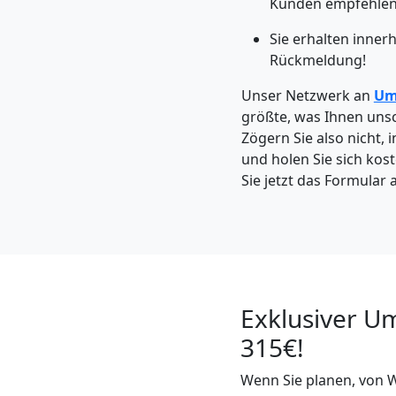
Kunden empfehlen 
Wolfsberg
Sie erhalten inner
Rückmeldung!
Kleintransport
Unser Netzwerk an
Um
Wolfsberg
größte, was Ihnen unsc
Zögern Sie also nicht, 
und holen Sie sich kos
Möbelmontage
Sie jetzt das Formular 
Wolfsberg
Möbeltransport
Exklusiver U
Wolfsberg
315€!
Wenn Sie planen, von 