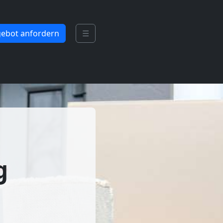
ebot anfordern
☰
g