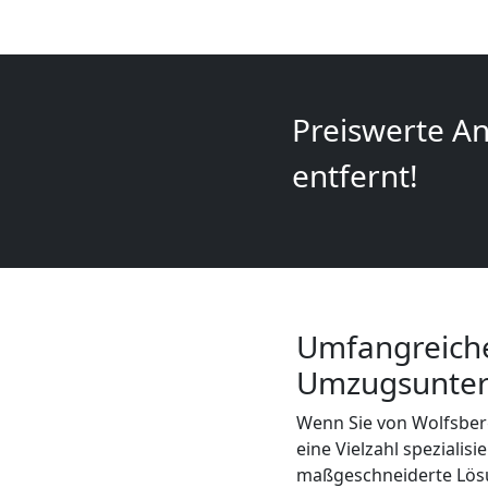
+
LKW
Preiswerte An
Wolfsberg
entfernt!
Kunsttransport
Wolfsberg
Umfangreiche
Umzug
Umzugsunter
Wolfsberg
Wenn Sie von Wolfsber
eine Vielzahl speziali
3
maßgeschneiderte Lösu