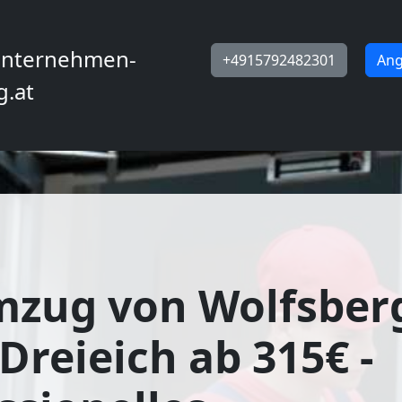
nternehmen-
+4915792482301
Ang
g.at
mzug von Wolfsber
Dreieich ab 315€ -