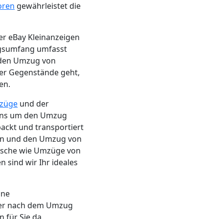
oren
gewährleistet die
ber eBay Kleinanzeigen
ngsumfang umfasst
 den Umzug von
ler Gegenstände geht,
en.
züge
und der
 uns um den Umzug
ackt und transportiert
en und den Umzug von
ünsche wie Umzüge von
sind wir Ihr ideales
ine
er nach dem Umzug
 für Sie da.