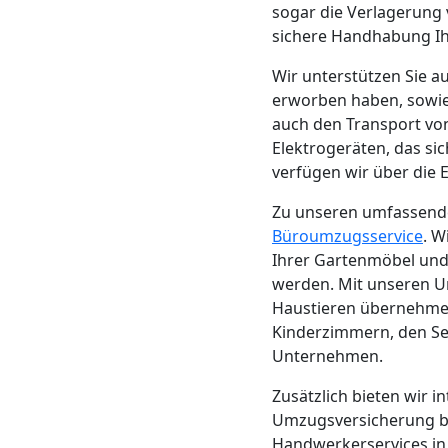
sogar die Verlagerung
Mann
sichere Handhabung Ihr
Wir unterstützen Sie 
+
erworben haben, sowi
auch den Transport v
LKW
Elektrogeräten, das si
verfügen wir über die 
Möbellift
Zu unseren umfassen
Büroumzugsservice
. W
Ihrer Gartenmöbel und 
Wolfsberg
werden. Mit unseren 
Haustieren übernehmen
Kinderzimmern, den Ser
Übersiedlung
Unternehmen.
Wolfsberg
Zusätzlich bieten wir 
Umzugsversicherung ber
Handwerkerservices in 