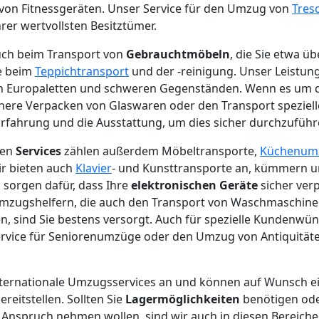
 von Fitnessgeräten. Unser Service für den Umzug von
Tres
er wertvollsten Besitztümer.
auch beim Transport von
Gebrauchtmöbeln
, die Sie etwa ü
e beim
Teppichtransport
und der -reinigung. Unser Leistu
on Europaletten und schweren Gegenständen. Wenn es um
chere Verpacken von Glaswaren oder den Transport speziel
Erfahrung und die Ausstattung, um dies sicher durchzuführ
den
Services
zählen außerdem Möbeltransporte,
Küchenum
ir bieten auch
Klavier
- und Kunsttransporte an, kümmern
sorgen dafür, dass Ihre
elektronischen Geräte
sicher verp
Umzugshelfern, die auch den Transport von Waschmaschin
, sind Sie bestens versorgt. Auch für spezielle Kundenw
vice für Seniorenumzüge oder den Umzug von Antiquitäten 
internationale Umzugsservices an und können auf Wunsch e
eitstellen. Sollten Sie
Lagermöglichkeiten
benötigen od
Anspruch nehmen wollen, sind wir auch in diesen Bereichen