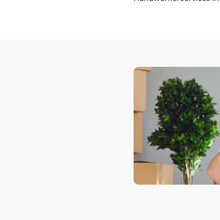
Klaviertransport
Wolfsberg
Privatumzug
Wolfsberg
Tresortransport
in
Wolfsberg