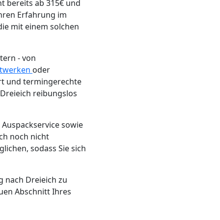
t bereits ab 315€ und
hren Erfahrung im
die mit einem solchen
tern - von
twerken
oder
ort und termingerechte
 Dreieich reibungslos
d Auspackservice sowie
ich noch nicht
glichen, sodass Sie sich
g nach Dreieich zu
uen Abschnitt Ihres