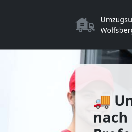
Umzugsu
Wolfsber
🚚 U
nach 