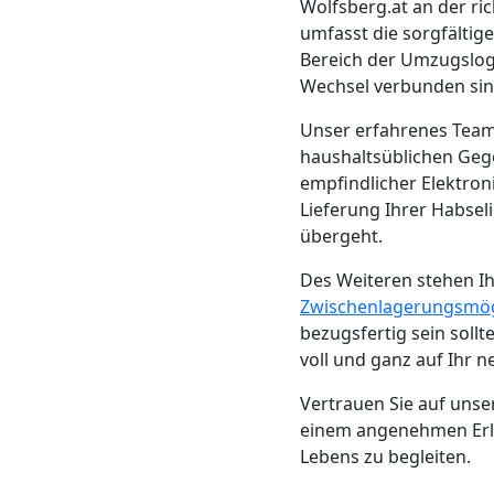
Beiladung
Wolfsberg.at an der r
umfasst die sorgfälti
Wolfsberg
Bereich der Umzugslog
Wechsel verbunden sin
Unser erfahrenes Team
Mini
haushaltsüblichen Gege
empfindlicher Elektron
Umzug
Lieferung Ihrer Habsel
übergeht.
Wolfsberg
Des Weiteren stehen I
Zwischenlagerungsmög
Umzug
bezugsfertig sein sollt
voll und ganz auf Ihr 
2
Vertrauen Sie auf uns
einem angenehmen Erle
Mann
Lebens zu begleiten.