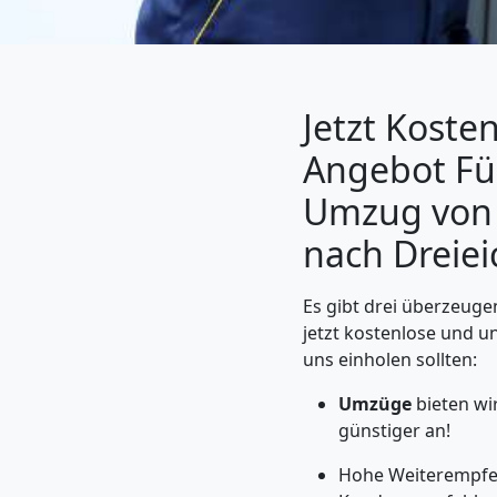
Jetzt Koste
Angebot Fü
Umzug von 
nach Dreiei
Umzugshelfer
Es gibt drei überzeug
jetzt kostenlose und u
uns einholen sollten:
Wolfsberg
Umzüge
bieten wi
günstiger an!
Möbeltaxi
Hohe Weiterempfeh