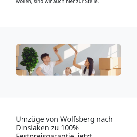
wollen, sind wir auch hier zur Stelle.
Klaviertransport
Wolfsberg
Privatumzug
Wolfsberg
Tresortransport
in
Umzüge von Wolfsberg nach
Wolfsberg
Dinslaken zu 100%
Festpreisgarantie, jetzt