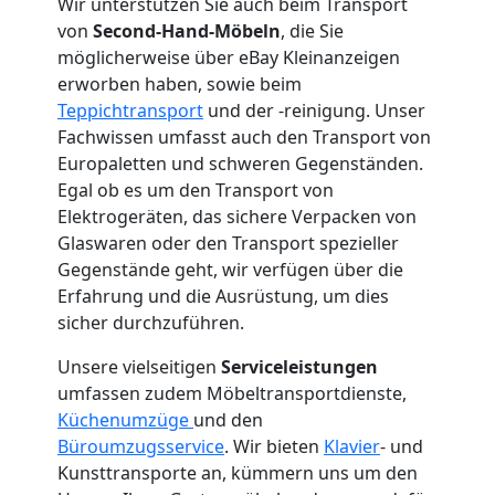
Wir unterstützen Sie auch beim Transport
Mann
von
Second-Hand-Möbeln
, die Sie
möglicherweise über eBay Kleinanzeigen
+
erworben haben, sowie beim
Teppichtransport
und der -reinigung. Unser
LKW
Fachwissen umfasst auch den Transport von
Europaletten und schweren Gegenständen.
Wolfsberg
Egal ob es um den Transport von
Elektrogeräten, das sichere Verpacken von
Glaswaren oder den Transport spezieller
Kunsttransport
Gegenstände geht, wir verfügen über die
Erfahrung und die Ausrüstung, um dies
Wolfsberg
sicher durchzuführen.
Unsere vielseitigen
Serviceleistungen
umfassen zudem Möbeltransportdienste,
Umzug
Küchenumzüge
und den
Büroumzugsservice
. Wir bieten
Klavier
- und
Wolfsberg
Kunsttransporte an, kümmern uns um den