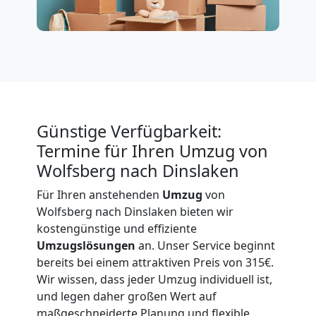
International
Beiladung
National
Günstige Verfügbarkeit:
Beiladung
Termine für Ihren Umzug von
Wolfsberg nach Dinslaken
International
Für Ihren anstehenden
Umzug
von
Wolfsberg nach Dinslaken bieten wir
kostengünstige und effiziente
Internationaler
Umzugslösungen
an. Unser Service beginnt
bereits bei einem attraktiven Preis von 315€.
Umzug
Wir wissen, dass jeder Umzug individuell ist,
und legen daher großen Wert auf
maßgeschneiderte Planung und flexible