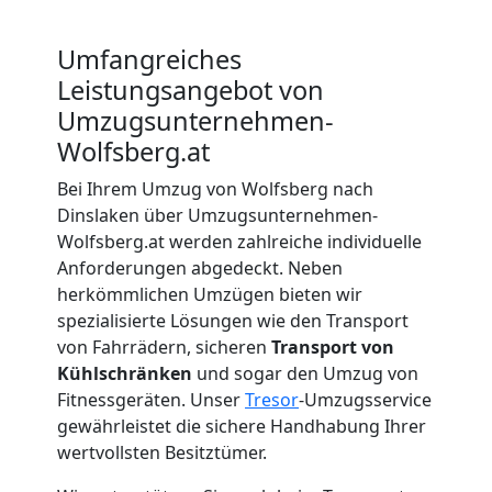
Beiladung
Umfangreiches
Leistungsangebot von
Wolfsberg
Umzugsunternehmen-
Wolfsberg.at
Mini
Bei Ihrem Umzug von Wolfsberg nach
Dinslaken über Umzugsunternehmen-
Wolfsberg.at werden zahlreiche individuelle
Umzug
Anforderungen abgedeckt. Neben
herkömmlichen Umzügen bieten wir
Wolfsberg
spezialisierte Lösungen wie den Transport
von Fahrrädern, sicheren
Transport von
Kühlschränken
und sogar den Umzug von
Umzug
Fitnessgeräten. Unser
Tresor
-Umzugsservice
gewährleistet die sichere Handhabung Ihrer
2
wertvollsten Besitztümer.