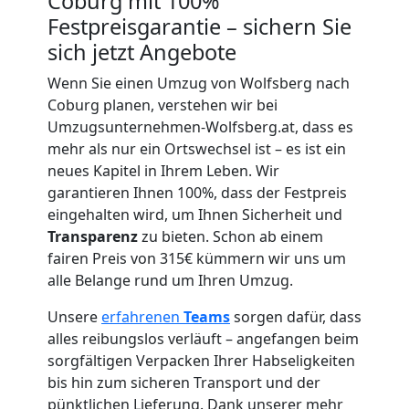
Coburg mit 100%
Festpreisgarantie – sichern Sie
Umzug
sich jetzt Angebote
Wenn Sie einen Umzug von Wolfsberg nach
für
Coburg planen, verstehen wir bei
Umzugsunternehmen-Wolfsberg.at, dass es
Senioren
mehr als nur ein Ortswechsel ist – es ist ein
neues Kapitel in Ihrem Leben. Wir
in
garantieren Ihnen 100%, dass der Festpreis
eingehalten wird, um Ihnen Sicherheit und
Transparenz
zu bieten. Schon ab einem
Wolfsberg
fairen Preis von 315€ kümmern wir uns um
alle Belange rund um Ihren Umzug.
Fernumzug
Unsere
erfahrenen
Teams
sorgen dafür, dass
alles reibungslos verläuft – angefangen beim
Wolfsberg
sorgfältigen Verpacken Ihrer Habseligkeiten
bis hin zum sicheren Transport und der
pünktlichen Lieferung. Dank unserer mehr