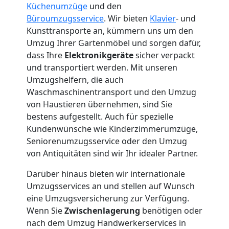
Küchenumzüge
und den
3
Büroumzugsservice
. Wir bieten
Klavier
- und
Kunsttransporte an, kümmern uns um den
Umzug Ihrer Gartenmöbel und sorgen dafür,
Mann
dass Ihre
Elektronikgeräte
sicher verpackt
und transportiert werden. Mit unseren
+
Umzugshelfern, die auch
Waschmaschinentransport und den Umzug
LKW
von Haustieren übernehmen, sind Sie
bestens aufgestellt. Auch für spezielle
Kundenwünsche wie Kinderzimmerumzüge,
Möbellift
Seniorenumzugsservice oder den Umzug
von Antiquitäten sind wir Ihr idealer Partner.
Wolfsberg
Darüber hinaus bieten wir internationale
Umzugsservices an und stellen auf Wunsch
eine Umzugsversicherung zur Verfügung.
Übersiedlung
Wenn Sie
Zwischenlagerung
benötigen oder
nach dem Umzug Handwerkerservices in