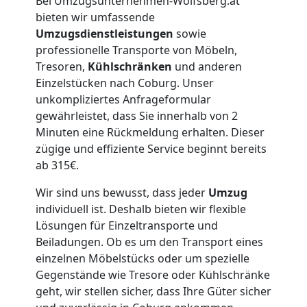
Bei Umzugsunternehmen-Wolfsberg.at
Lagerung
bieten wir umfassende
Umzugsdienstleistungen
sowie
Wolfsberg
professionelle Transporte von Möbeln,
Tresoren,
Kühlschränken
und anderen
Einzelstücken nach Coburg. Unser
Full-
unkompliziertes Anfrageformular
gewährleistet, dass Sie innerhalb von 2
Minuten eine Rückmeldung erhalten. Dieser
Service-
zügige und effiziente Service beginnt bereits
ab 315€.
Umzug
Wir sind uns bewusst, dass jeder
Umzug
Wolfsberg
individuell ist. Deshalb bieten wir flexible
Lösungen für Einzeltransporte und
Beiladungen. Ob es um den Transport eines
Qualitäts-
einzelnen Möbelstücks oder um spezielle
Gegenstände wie Tresore oder Kühlschränke
geht, wir stellen sicher, dass Ihre Güter sicher
Umzüge