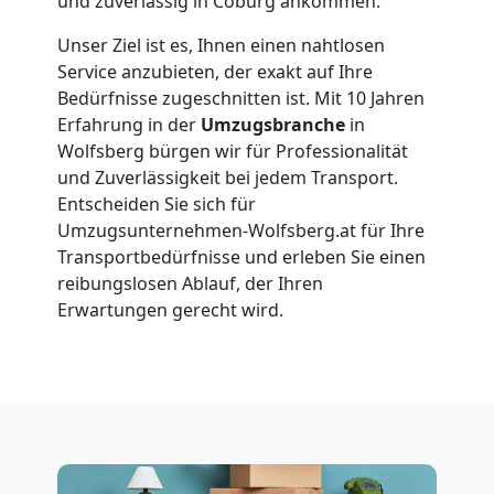
und zuverlässig in Coburg ankommen.
Wolfsberg
Unser Ziel ist es, Ihnen einen nahtlosen
Service anzubieten, der exakt auf Ihre
Bedürfnisse zugeschnitten ist. Mit 10 Jahren
Vereinsumzug
Erfahrung in der
Umzugsbranche
in
Wolfsberg bürgen wir für Professionalität
Wolfsberg
und Zuverlässigkeit bei jedem Transport.
Entscheiden Sie sich für
Umzugsunternehmen-Wolfsberg.at für Ihre
Anfrage
Transportbedürfnisse und erleben Sie einen
reibungslosen Ablauf, der Ihren
Erwartungen gerecht wird.
Möbeltransport
National
Möbeltransport