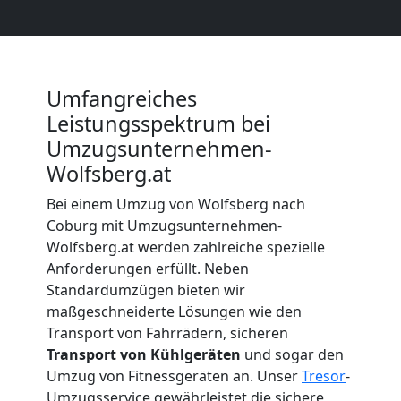
Wolfsberg
Beiladung
Umfangreiches
Wolfsberg
Leistungsspektrum bei
Umzugsunternehmen-
Mini
Wolfsberg.at
Bei einem Umzug von Wolfsberg nach
Umzug
Coburg mit Umzugsunternehmen-
Wolfsberg.at werden zahlreiche spezielle
Wolfsberg
Anforderungen erfüllt. Neben
Standardumzügen bieten wir
maßgeschneiderte Lösungen wie den
Umzug
Transport von Fahrrädern, sicheren
Transport von Kühlgeräten
und sogar den
2
Umzug von Fitnessgeräten an. Unser
Tresor
-
Umzugsservice gewährleistet die sichere