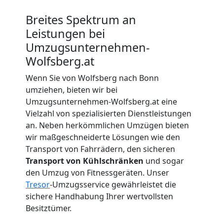
Breites Spektrum an
Beiladung
Leistungen bei
Umzugsunternehmen-
Wolfsberg
Wolfsberg.at
Wenn Sie von Wolfsberg nach Bonn
Mini
umziehen, bieten wir bei
Umzugsunternehmen-Wolfsberg.at eine
Umzug
Vielzahl von spezialisierten Dienstleistungen
an. Neben herkömmlichen Umzügen bieten
Wolfsberg
wir maßgeschneiderte Lösungen wie den
Transport von Fahrrädern, den sicheren
Transport von Kühlschränken
und sogar
Umzug
den Umzug von Fitnessgeräten. Unser
Tresor
-Umzugsservice gewährleistet die
sichere Handhabung Ihrer wertvollsten
2
Besitztümer.