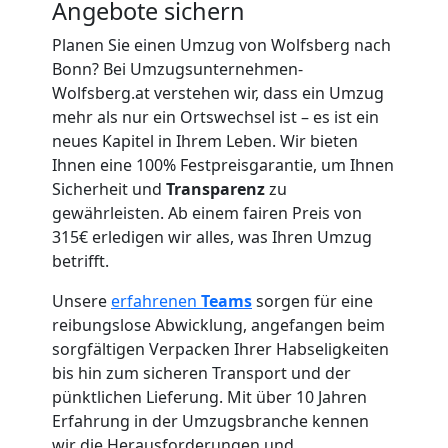
Angebote sichern
Umzug
Planen Sie einen Umzug von Wolfsberg nach
Bonn? Bei Umzugsunternehmen-
für
Wolfsberg.at verstehen wir, dass ein Umzug
mehr als nur ein Ortswechsel ist – es ist ein
neues Kapitel in Ihrem Leben. Wir bieten
Senioren
Ihnen eine 100% Festpreisgarantie, um Ihnen
Sicherheit und
Transparenz
zu
in
gewährleisten. Ab einem fairen Preis von
315€ erledigen wir alles, was Ihren Umzug
Wolfsberg
betrifft.
Unsere
erfahrenen
Teams
sorgen für eine
Fernumzug
reibungslose Abwicklung, angefangen beim
sorgfältigen Verpacken Ihrer Habseligkeiten
bis hin zum sicheren Transport und der
Wolfsberg
pünktlichen Lieferung. Mit über 10 Jahren
Erfahrung in der Umzugsbranche kennen
wir die Herausforderungen und