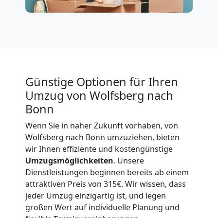
International
Beiladung
National
Günstige Optionen für Ihren
Umzug von Wolfsberg nach
Beiladung
Bonn
Wenn Sie in naher Zukunft vorhaben, von
International
Wolfsberg nach Bonn umzuziehen, bieten
wir Ihnen effiziente und kostengünstige
Umzugsmöglichkeiten
. Unsere
Internationaler
Dienstleistungen beginnen bereits ab einem
attraktiven Preis von 315€. Wir wissen, dass
Umzug
jeder Umzug einzigartig ist, und legen
großen Wert auf individuelle Planung und