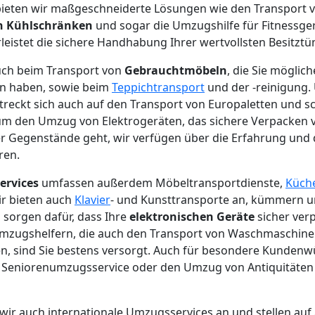
eten wir maßgeschneiderte Lösungen wie den Transport v
on Kühlschränken
und sogar die Umzugshilfe für Fitnessge
istet die sichere Handhabung Ihrer wertvollsten Besitztü
auch beim Transport von
Gebrauchtmöbeln
, die Sie möglic
n haben, sowie beim
Teppichtransport
und der -reinigung.
treckt sich auch auf den Transport von Europaletten und 
m den Umzug von Elektrogeräten, das sichere Verpacken 
er Gegenstände geht, wir verfügen über die Erfahrung und
ren.
ervices
umfassen außerdem Möbeltransportdienste,
Küch
ir bieten auch
Klavier
- und Kunsttransporte an, kümmern
sorgen dafür, dass Ihre
elektronischen Geräte
sicher ver
Umzugshelfern, die auch den Transport von Waschmaschin
, sind Sie bestens versorgt. Auch für besondere Kundenw
eniorenumzugsservice oder den Umzug von Antiquitäten si
wir auch internationale Umzugsservices an und stellen auf