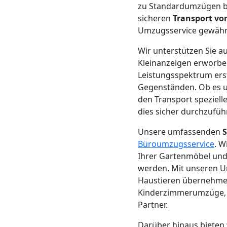
zu Standardumzügen bi
Mann
sicheren
Transport v
Umzugsservice gewährle
+
Wir unterstützen Sie 
Kleinanzeigen erworbe
LKW
Leistungsspektrum ers
Gegenständen. Ob es u
den Transport speziell
Möbellift
dies sicher durchzufüh
Unsere umfassenden
S
Wolfsberg
Büroumzugsservice
. W
Ihrer Gartenmöbel und 
werden. Mit unseren 
Übersiedlung
Haustieren übernehmen
Kinderzimmerumzüge, S
Wolfsberg
Partner.
Darüber hinaus bieten 