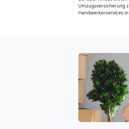
Klaviertransport
Umzugsversicherung zu
Handwerkerservices in 
Wolfsberg
Privatumzug
Wolfsberg
Tresortransport
in
Wolfsberg