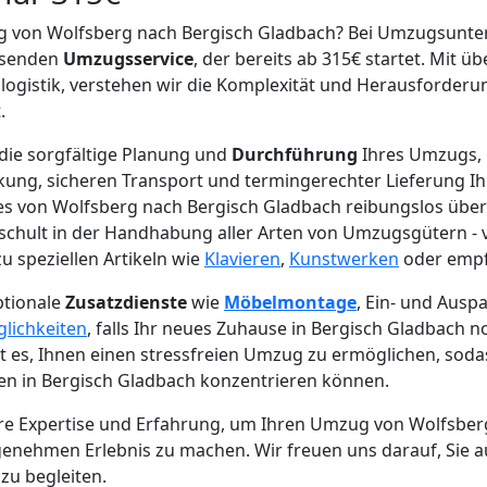
g von Wolfsberg nach Bergisch Gladbach? Bei Umzugsunt
ssenden
Umzugsservice
, der bereits ab 315€ startet. Mit ü
ogistik, verstehen wir die Komplexität und Herausforderun
.
die sorgfältige Planung und
Durchführung
Ihres Umzugs, 
kung, sicheren Transport und termingerechter Lieferung Ih
les von Wolfsberg nach Bergisch Gladbach reibungslos übe
schult in der Handhabung aller Arten von Umzugsgütern - 
u speziellen Artikeln wie
Klavieren
,
Kunstwerken
oder empfi
ptionale
Zusatzdienste
wie
Möbelmontage
, Ein- und Ausp
lichkeiten
, falls Ihr neues Zuhause in Bergisch Gladbach n
 ist es, Ihnen einen stressfreien Umzug zu ermöglichen, sodas
en in Bergisch Gladbach konzentrieren können.
ere Expertise und Erfahrung, um Ihren Umzug von Wolfsber
enehmen Erlebnis zu machen. Wir freuen uns darauf, Sie 
zu begleiten.