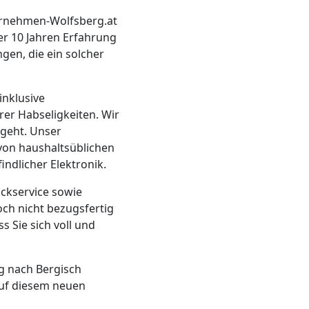
ernehmen-Wolfsberg.at
ber 10 Jahren Erfahrung
gen, die ein solcher
inklusive
rer Habseligkeiten. Wir
rgeht. Unser
von haushaltsüblichen
ndlicher Elektronik.
ackservice sowie
och nicht bezugsfertig
s Sie sich voll und
g nach Bergisch
auf diesem neuen