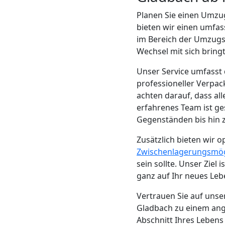
Beiladung
Planen Sie einen Umzu
Wolfsberg
bieten wir einen umfa
im Bereich der Umzugsl
Wechsel mit sich bringt
Mini
Unser Service umfasst 
professioneller Verpac
Umzug
achten darauf, dass al
erfahrenes Team ist ge
Wolfsberg
Gegenständen bis hin z
Zusätzlich bieten wir o
Umzug
Zwischenlagerungsmög
sein sollte. Unser Ziel
ganz auf Ihr neues Leb
2
Vertrauen Sie auf uns
Mann
Gladbach zu einem ang
Abschnitt Ihres Lebens 