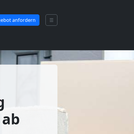
ebot anfordern
☰
g
 ab