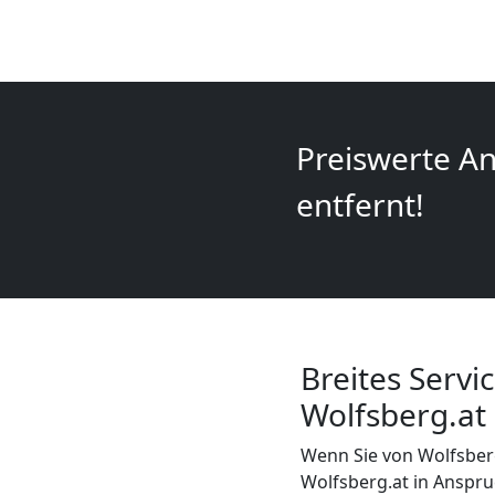
+
LKW
Wolfsberg
Preiswerte An
entfernt!
Kunsttransport
Wolfsberg
Umzug
Breites Serv
Wolfsberg.at
Wolfsberg
Wenn Sie von Wolfsbe
3
Wolfsberg.at in Anspru