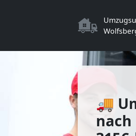
Umzugsu
Wolfsber
🚚 U
nach 