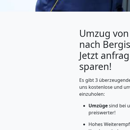
Umzug von 
nach Bergi
Jetzt anfra
sparen!
Umzugshelfer
Es gibt 3 überzeugende 
uns kostenlose und un
einzuholen:
Wolfsberg
Umzüge
sind bei 
preiswerter!
Möbeltaxi
Hohes Weiterempfe