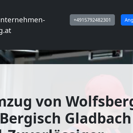
nternehmen-
+4915792482301
Ang
g.at
mzug von Wolfsber
Bergisch Gladbach