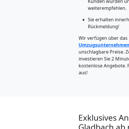
Kunden würden un
Wolfsberg
weiterempfehlen.
Sie erhalten inner
Kleintransport
Rückmeldung!
Wolfsberg
Wir verfügen über das
Umzugsunternehme
unschlagbare Preise. Zö
Möbelmontage
investieren Sie 2 Minut
kostenlose Angebote. F
aus!
Wolfsberg
Möbeltransport
Wolfsberg
Exklusives A
Gladbach ab 