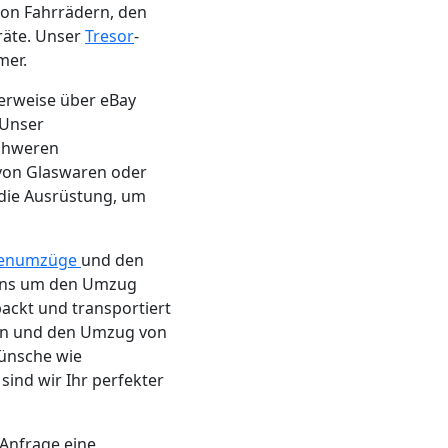
on Fahrrädern, den
räte. Unser
Tresor
-
mer.
herweise über eBay
 Unser
schweren
von Glaswaren oder
 die Ausrüstung, um
enumzüge
und den
 uns um den Umzug
packt und transportiert
en und den Umzug von
ünsche wie
nd wir Ihr perfekter
 Anfrage eine