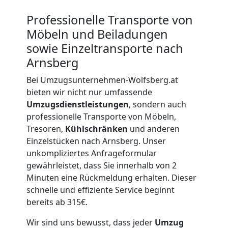
und
Professionelle Transporte von
Lagerung
Möbeln und Beiladungen
sowie Einzeltransporte nach
Wolfsberg
Arnsberg
Bei Umzugsunternehmen-Wolfsberg.at
bieten wir nicht nur umfassende
Full-
Umzugsdienstleistungen
, sondern auch
professionelle Transporte von Möbeln,
Service-
Tresoren,
Kühlschränken
und anderen
Einzelstücken nach Arnsberg. Unser
Umzug
unkompliziertes Anfrageformular
gewährleistet, dass Sie innerhalb von 2
Wolfsberg
Minuten eine Rückmeldung erhalten. Dieser
schnelle und effiziente Service beginnt
bereits ab 315€.
Qualitäts-
Wir sind uns bewusst, dass jeder
Umzug