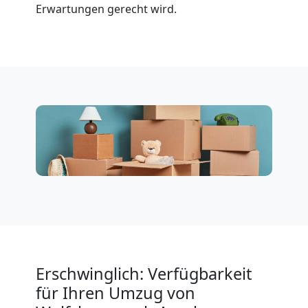
Erwartungen gerecht wird.
Möbeltransport
International
Beiladung
National
Beiladung
International
Internationaler
Erschwinglich: Verfügbarkeit
für Ihren Umzug von