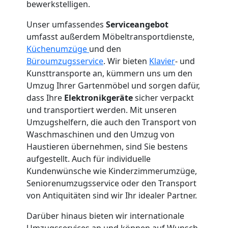
bewerkstelligen.
Wolfsberg
Unser umfassendes
Serviceangebot
umfasst außerdem Möbeltransportdienste,
3
Küchenumzüge
und den
Büroumzugsservice
. Wir bieten
Klavier
- und
Mann
Kunsttransporte an, kümmern uns um den
Umzug Ihrer Gartenmöbel und sorgen dafür,
+
dass Ihre
Elektronikgeräte
sicher verpackt
und transportiert werden. Mit unseren
Umzugshelfern, die auch den Transport von
LKW
Waschmaschinen und den Umzug von
Haustieren übernehmen, sind Sie bestens
Möbellift
aufgestellt. Auch für individuelle
Kundenwünsche wie Kinderzimmerumzüge,
Seniorenumzugsservice oder den Transport
Wolfsberg
von Antiquitäten sind wir Ihr idealer Partner.
Darüber hinaus bieten wir internationale
Umzugsservices an und können auf Wunsch