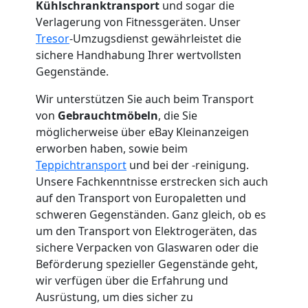
Kühlschranktransport
und sogar die
2
Verlagerung von Fitnessgeräten. Unser
Tresor
-Umzugsdienst gewährleistet die
Mann
sichere Handhabung Ihrer wertvollsten
Gegenstände.
+
Wir unterstützen Sie auch beim Transport
von
Gebrauchtmöbeln
, die Sie
LKW
möglicherweise über eBay Kleinanzeigen
erworben haben, sowie beim
Wolfsberg
Teppichtransport
und bei der -reinigung.
Unsere Fachkenntnisse erstrecken sich auch
auf den Transport von Europaletten und
Kunsttransport
schweren Gegenständen. Ganz gleich, ob es
um den Transport von Elektrogeräten, das
Wolfsberg
sichere Verpacken von Glaswaren oder die
Beförderung spezieller Gegenstände geht,
wir verfügen über die Erfahrung und
Umzug
Ausrüstung, um dies sicher zu