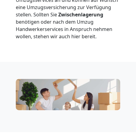
Übersiedlung
eine Umzugsversicherung zur Verfügung
Wolfsberg
stellen. Sollten Sie
Zwischenlagerung
benötigen oder nach dem Umzug
Handwerkerservices in Anspruch nehmen
Klaviertransport
wollen, stehen wir auch hier bereit.
Wolfsberg
Privatumzug
Wolfsberg
Tresortransport
in